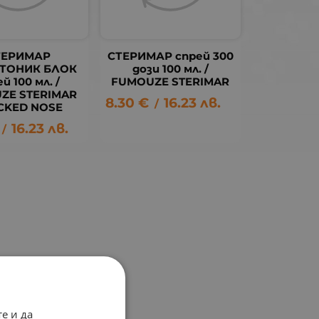
ТЕРИМАР
СТЕРИМАР спрей 300
ТОНИК БЛОК
дози 100 мл. /
й 100 мл. /
FUMOUZE STERIMAR
ZE STERIMAR
8.30
€
16.23
лв.
/
CKED NOSE
16.23
лв.
/
е и да