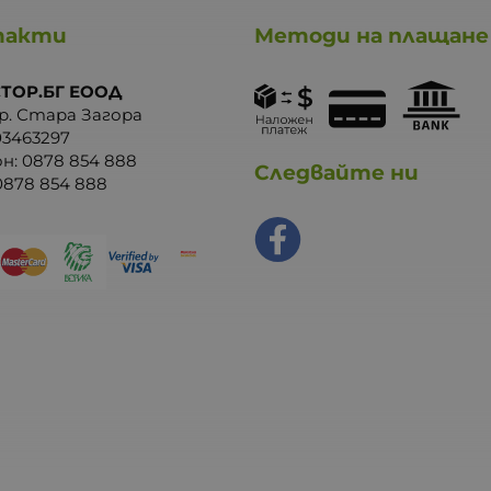
такти
Методи на плащане
ТОР.БГ ЕООД
р. Стара Загора
03463297
он:
0878 854 888
Следвайте ни
0878 854 888