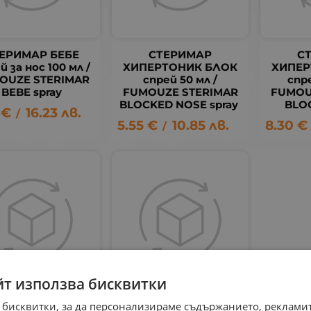
ЕРИМАР БЕБЕ
СТЕРИМАР
С
й за нос 100 мл /
ХИПЕРТОНИК БЛОК
ХИПЕР
OUZE STERIMAR
спрей 50 мл /
спре
BEBE spray
FUMOUZE STERIMAR
FUMOU
BLOCKED NOSE spray
BLO
€
16.23
лв.
/
5.55
€
10.85
лв.
8.30
€
/
йт използва бисквитки
ИМАР спрей 150
СТЕРИМАР БЕБЕ
 бисквитки, за да персонализираме съдържанието, рекламит