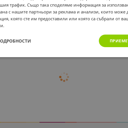
 50 мл / FUMOUZE
спрей 50 мл /
шия трафик. Също така споделяме информация за използва
RIMAR spay 150
FUMOUZE STERIMAR
рана с нашите партньори за реклама и анализи, които може
doses
BABY
ция, която сте им предоставили или която са събрали от в
€
10.56
лв.
5.50
€
10.76
лв.
/
/
и.
ПОДРОБНОСТИ
ПРИЕМЕ