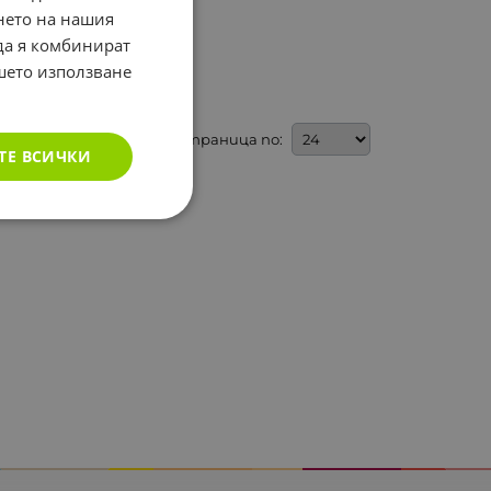
нето на нашия
 да я комбинират
ашето използване
На страница по:
ТЕ ВСИЧКИ