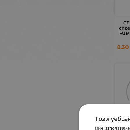
СТ
спре
FUM
8.30
Този уебса
СТЕР
Ние използваме