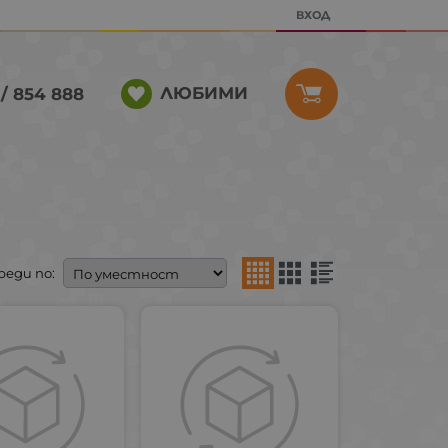
ВХОД
ЛЮБИМИ
/ 854 888
реди по: