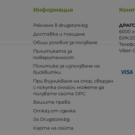
Информация
Кон
Реклама в drugstore.bg
ДРАГС
6000 г
Доставка и плащане
ЕИК:2
Общи условия за ползване
Телеф
Viber:
Политиката за
поверителност
Политика за използване на
бисквитки
При възникване на спор, свързан
с покупка онлайн, можете да
ползвате сайта ОРС
Вашите права
Отказ от сделка
За Drugstore.bg
Карта на сайта