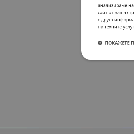
дози
анализираме на
STE
сайт от ваша ст
с друга информа
5.40
на техните услуг
ПОКАЖЕТЕ 