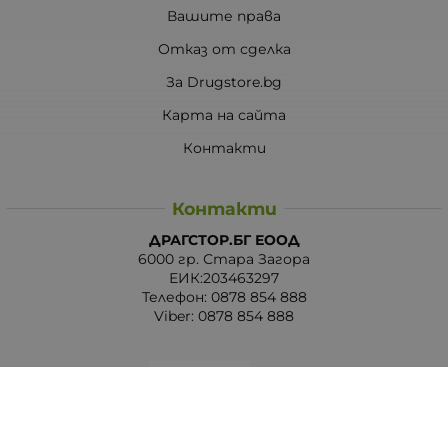
Вашите права
Отказ от сделка
За Drugstore.bg
Карта на сайта
Контакти
Контакти
ДРАГСТОР.БГ ЕООД
6000 гр. Стара Загора
ЕИК:203463297
Телефон:
0878 854 888
Viber:
0878 854 888