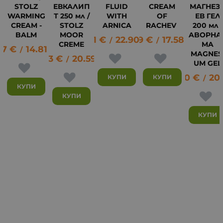
STOLZ
ЕВКАЛИП
FLUID
CREAM
МАГНЕЗ
WARMING
Т 250 мл /
WITH
OF
ЕВ ГЕЛ
CREAM -
STOLZ
ARNICA
RACHEV
200 мл /
BALM
MOOR
ABOPHA
11.71
€
22.90
8.99
лв.
€
17.58
лв.
/
/
CREME
MA
57
€
14.81
лв.
/
MAGNES
10.53
€
20.59
лв.
/
UM GEL
10.40
€
20
КУПИ
КУПИ
/
КУПИ
КУПИ
КУПИ
3