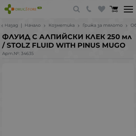
Назад
Начало
Козметика
Грижа за тялото
О
ФЛУИД С АЛПИЙСКИ КЛЕК 250 мл
/ STOLZ FLUID WITH PINUS MUGO
Арт.№:
34635