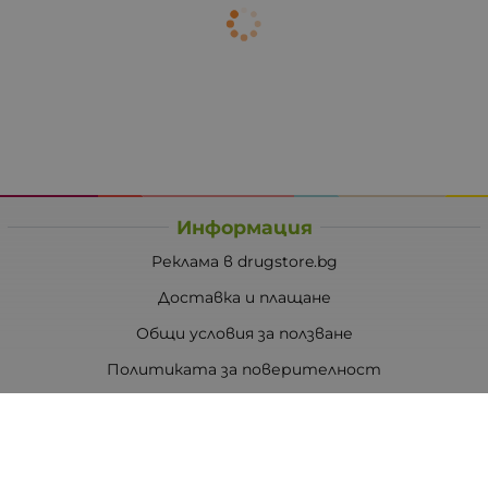
Информация
Реклама в drugstore.bg
Доставка и плащане
Общи условия за ползване
Политиката за поверителност
Политика за използване на бисквитки
При възникване на спор, свързан с покупка онлайн,
можете да ползвате сайта ОРС