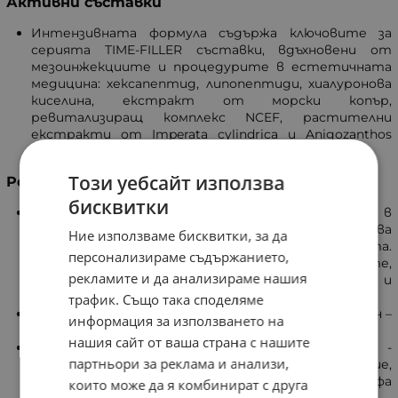
Активни съставки
Интензивната формула съдържа ключовите за
серията TIME-FILLER съставки, вдъхновени от
мезоинжекциите и процедурите в естетичната
медицина: хексапептид, липопептиди, хиалуронова
киселина, екстракт от морски копър,
ревитализиращ комплекс NCEF, растителни
екстракти от Imperata cylindrica и Anigozanthos
flavidus.
Този уебсайт използва
Резултати
бисквитки
Хиалуронова киселина с високо молекулно тегло в
комбинация с изпълващи пептиди - въздейства
Ние използваме бисквитки, за да
върху дълбоките бръчки и попълва кожата.
персонализираме съдържанието,
Стимулира активността на фибробластите,
рекламите и да анализираме нашия
синтеза на собствена хиалуронова киселина и
колаген.
трафик. Също така споделяме
Хексапептид – вдъхновен от ботулиновия токсин –
информация за използването на
изглажда мимическите бръчки.
нашия сайт от ваша страна с нашите
Растителният екстракт от морски копър -
партньори за реклама и анализи,
притежава леко ексфолиращо действие,
отстранява мъртвите клетки и изглажда релефа
които може да я комбинират с друга
и повърхностните бръчки.