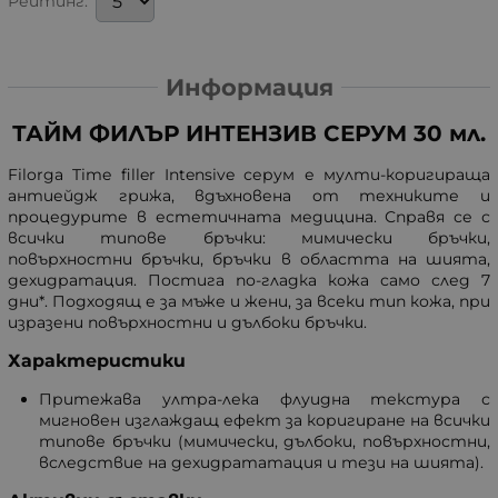
Рейтинг:
Информация
ТАЙМ ФИЛЪР ИНТЕНЗИВ СЕРУМ 30 мл.
Filorga Time filler Intensive серум е мулти-коригираща
антиейдж грижа, вдъхновена от техниките и
процедурите в естетичната медицина. Справя се с
всички типове бръчки: мимически бръчки,
повърхностни бръчки, бръчки в областта на шията,
дехидратация. Постига по-гладка кожа само след 7
дни*. Подходящ е за мъже и жени, за всеки тип кожа, при
изразени повърхностни и дълбоки бръчки.
Характеристики
Притежава ултра-лека флуидна текстура с
мигновен изглаждащ ефект за коригиране на всички
типове бръчки (мимически, дълбоки, повърхностни,
вследствие на дехидрататация и тези на шията).