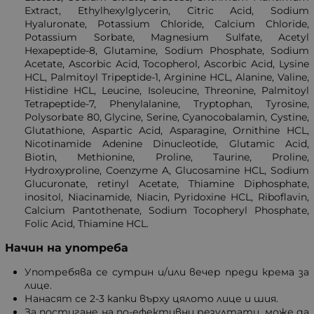
Extract, Ethylhexylglycerin, Citric Acid, Sodium
Hyaluronate, Potassium Chloride, Calcium Chloride,
Potassium Sorbate, Magnesium Sulfate, Acetyl
Hexapeptide-8, Glutamine, Sodium Phosphate, Sodium
Acetate, Ascorbic Acid, Tocopherol, Ascorbic Acid, Lysine
HCL, Palmitoyl Tripeptide-1, Arginine HCL, Alanine, Valine,
Histidine HCL, Leucine, Isoleucine, Threonine, Palmitoyl
Tetrapeptide-7, Phenylalanine, Tryptophan, Tyrosine,
Polysorbate 80, Glycine, Serine, Cyanocobalamin, Cystine,
Glutathione, Aspartic Acid, Asparagine, Ornithine HCL,
Nicotinamide Adenine Dinucleotide, Glutamic Acid,
Biotin, Methionine, Proline, Taurine, Proline,
Hydroxyproline, Coenzyme A, Glucosamine HCL, Sodium
Glucuronate, retinyl Acetate, Thiamine Diphosphate,
inositol, Niacinamide, Niacin, Pyridoxine HCL, Riboflavin,
Calcium Pantothenate, Sodium Tocopheryl Phosphate,
Folic Acid, Thiamine HCL.
Начин на употреба
Употребява се сутрин и/или вечер преди крема за
лице.
Нанасят се 2-3 капки върху цялото лице и шия.
За постигане на по-ефективни резултати, може да