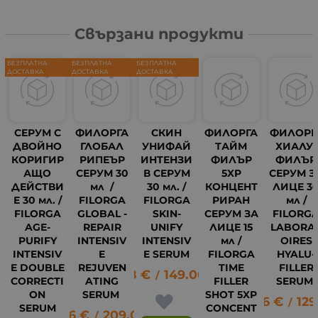
Свързани продукти
БЕЗПЛАТНА
БЕЗПЛАТНА
БЕЗПЛАТНА
ДОСТАВКА
ДОСТАВКА
ДОСТАВКА
СЕРУМ С
ФИЛОРГА
СКИН
ФИЛОРГА
ФИЛОРГ
ДВОЙНО
ГЛОБАЛ
УНИФАЙ
ТАЙМ
ХИАЛУ-
КОРИГИР
РИПЕЪР
ИНТЕНЗИ
ФИЛЪР
ФИЛЪР
АЩО
СЕРУМ 30
В СЕРУМ
5XP
СЕРУМ З
ДЕЙСТВИ
мл /
30 мл. /
КОНЦЕНТ
ЛИЦЕ 3
Е 30 мл. /
FILORGA
FILORGA
РИРАН
мл /
FILORGA
GLOBAL -
SKIN-
СЕРУМ ЗА
FILORG
AGE-
REPAIR
UNIFY
ЛИЦЕ 15
LABORA
PURIFY
INTENSIV
INTENSIV
мл /
OIRES
INTENSIV
E
E SERUM
FILORGA
HYALU-
E DOUBLE
REJUVEN
TIME
FILLER
76.18
€
149.00
лв.
/
CORRECTI
ATING
FILLER
SERUM
106
ON
SERUM
SHOT 5XP
65.96
€
129
/
SERUM
CONCENT
106.86
€
209.00
лв.
/