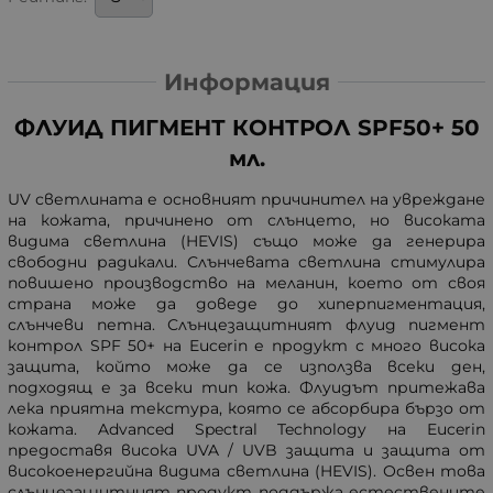
Информация
ФЛУИД ПИГМЕНТ КОНТРОЛ SPF50+ 50
мл.
UV светлината е основният причинител на увреждане
на кожата, причинено от слънцето, но високата
видима светлина (HEVIS) също може да генерира
свободни радикали. Слънчевата светлина стимулира
повишено производство на меланин, което от своя
страна може да доведе до хиперпигментация,
слънчеви петна. Слънцезащитният флуид пигмент
контрол SPF 50+ на Eucerin е продукт с много висока
защита, който може да се използва всеки ден,
подходящ е за всеки тип кожа. Флуидът притежава
лека приятна текстура, която се абсорбира бързо от
кожата. Advanced Spectral Technology на Eucerin
предоставя висока UVA / UVB защита и защита от
високоенергийна видима светлина (HEVIS). Освен това
слънцезащитният продукт поддържа естествените