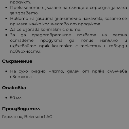
продукт.
Прекаленото излагане на слънце е сериозна заплаха
за здравето.
Нивото на защита значително намалява, когато се
прилага малко количество от продукта.
Да се избягва контакт с очите.
За да предотвратите появата на петна
оставете продукта да попие напълно и
избягвайте пряк контакт с текстил и твърди
повърхности.
Съхранение
На сухо хладно място, далеч от пряка слънчева
светлина.
Опаковка
50 мл.
Производител
Германия, Beiersdorf AG