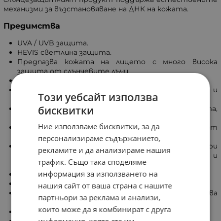
механизми за възстановяване на ДНК на кожата.
Предимства
UVA / UVB защита.
HEVIS светлина защита.
Предпазва кожата на лицето с много висока
защита от слънчевите лъчи.
Предпазва от хиперпигментация.
Ефективен в намаляването на тъмните петна и
Този уебсайт използва
предотвратява повторната им поява.
бисквитки
С високи стандарти за UVA и UVB защита,
определени от Cosmetics Europe.
Ние използваме бисквитки, за да
UVA нивата на защита са по-високи от
препоръчаните от ЕС.
персонализираме съдържанието,
Подходящ и с добра поносимост дори при
рекламите и да анализираме нашия
чувствителна кожа, доказано от клинични и
трафик. Също така споделяме
дерматологични проучвания.
информация за използването на
Некомедогенен.
Подходящ за основа за грим.
нашия сайт от ваша страна с нашите
Притежава лека текстура с не мазна, нелепкава
партньори за реклама и анализи,
формула.
които може да я комбинират с друга
Попива бързо.
Придава по-равномерен тен.