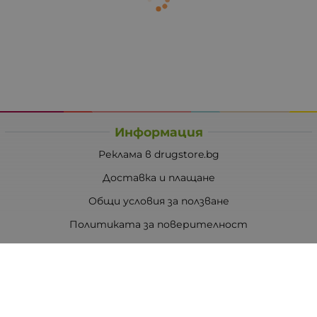
Информация
Реклама в drugstore.bg
Доставка и плащане
Общи условия за ползване
Политиката за поверителност
Политика за използване на бисквитки
При възникване на спор, свързан с покупка онлайн,
можете да ползвате сайта ОРС
Вашите права