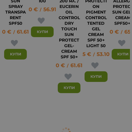
SUN
100
200 мл. /
PROTECTI
ALLERG
SPRAY
EUCERIN
ON
PROTEC
29.10
€
56.91
лв.
/
TRANSPA
OIL
PIGMENT
SUN GEL 
RENT
CONTROL
CONTROL
CREAM
27
SPF50
DRY
TENTED
SPF50+
TOUCH
GEL
.50
€
61.61
лв.
33.30
€
65.
КУПИ
/
/
SUN
CREAM
PROTECT
SPF 50+
GEL-
LIGHT 50
CREAM
27.15
€
53.10
лв.
КУПИ
КУПИ
/
SPF 50+
31.50
€
61.61
лв.
/
КУПИ
КУПИ