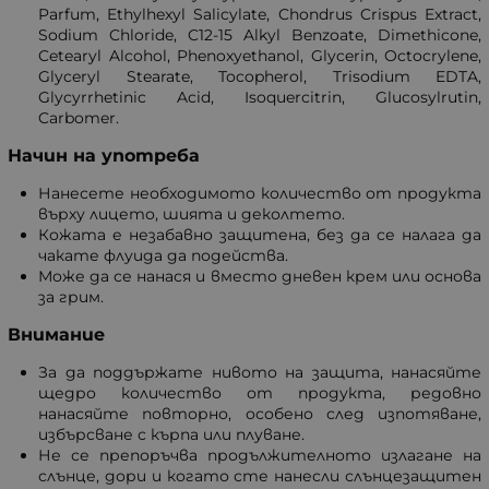
Parfum, Ethylhexyl Salicylate, Chondrus Crispus Extract,
Sodium Chloride, C12-15 Alkyl Benzoate, Dimethicone,
Cetearyl Alcohol, Phenoxyethanol, Glycerin, Octocrylene,
Glyceryl Stearate, Tocopherol, Trisodium EDTA,
Glycyrrhetinic Acid, Isoquercitrin, Glucosylrutin,
Carbomer.
Начин на употреба
Нанесете необходимото количество от продукта
върху лицето, шията и деколтето.
Кожата е незабавно защитена, без да се налага да
чакате флуида да подейства.
Може да се нанася и вместо дневен крем или основа
за грим.
Внимание
За да поддържате нивото на защита, нанасяйте
щедро количество от продукта, редовно
нанасяйте повторно, особено след изпотяване,
избърсване с кърпа или плуване.
Не се препоръчва продължителното излагане на
слънце, дори и когато сте нанесли слънцезащитен