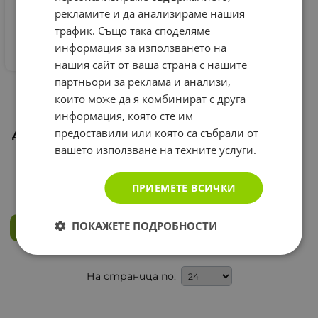
рекламите и да анализираме нашия
трафик. Също така споделяме
информация за използването на
нашия сайт от ваша страна с нашите
партньори за реклама и анализи,
ЕЛЕА СПОРТ
които може да я комбинират с друга
ДЕПИЛИРАЩ КРЕМ ЗА
МЪЖЕ 150 мл + КРЕМ -
информация, която сте им
БАЛСАМ СЛЕД
предоставили или която са събрали от
ДЕПИЛАЦИЯ 15 мл / ELEA
HAIR REMOVING BODY
вашето използване на техните услуги.
CREAM SPORT FOR MEN
3.68
€
7.20
лв.
/
ПРИЕМЕТЕ ВСИЧКИ
ПОКАЖЕТЕ ПОДРОБНОСТИ
КУПИ
На страница по: