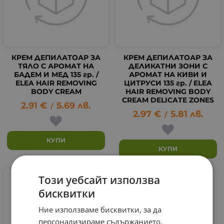
КРЕМ ДЕПИЛАТОАР ЗА
КРЕМ ДЕПИЛАТОАР ЗА
ТЯЛО С АРОМАТ НА
ДЕЛИКАТНИ ЗОНИ С
БАДЕМ И МЕД 135 гр. /
АРОМАТ НА КИВИ И
ELEA HAIR REMOVING
ЦИТРУСИ 135 гр. / ELEA
BODY CREAM
HAIR REMOVING BODY
CREAM DELICATE ZONES
2.91
€
5.69
лв.
/
2.97
€
5.81
лв.
/
КУПИ
КУПИ
Този уебсайт използва
бисквитки
Ние използваме бисквитки, за да
персонализираме съдържанието,