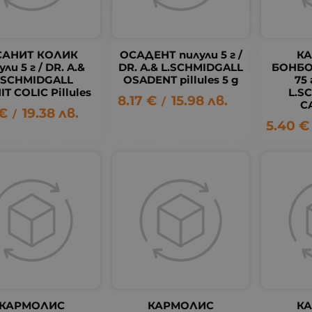
САНИТ КОЛИК
ОСАДЕНТ пилули 5 г /
К
ули 5 г / DR. A.&
DR. A.& L.SCHMIDGALL
БОНБО
.SCHMIDGALL
OSADENT pillules 5 g
75 
T COLIC Pillules
L.S
8.17
€
15.98
лв.
/
C
€
19.38
лв.
/
5.40
€
КАРМОЛИС
КАРМОЛИС
К