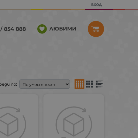
ВХОД
ЛЮБИМИ
/ 854 888
реди по: