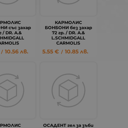
АРМОЛИС
КАРМОЛИС
НИ със захар
БОНБОНИ без захар
г / DR. A.&
72 гр. / DR. A.&
CHMIDGALL
L.SCHMIDGALL
ARMOLIS
CARMOLIS
10.56
лв.
5.55
€
10.85
лв.
/
/
АРМОЛИС
ОСАДЕНТ гел за зъби