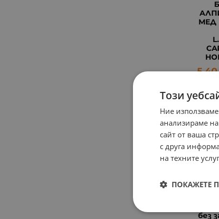
АЛП
МЕД 
L
CA
HON
5.40
Този уебса
Ние използваме
анализираме на
сайт от ваша ст
с друга информа
на техните услуг
ПОКАЖЕТЕ 
КАР
без з