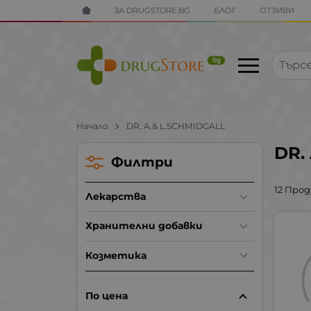
ЗА DRUGSTORE.BG
БЛОГ
ОТЗИВИ
Начало
DR. A.& L.SCHMIDGALL
DR.
Филтри
12 Про
Лекарства
Хранителни добавки
Козметика
По цена