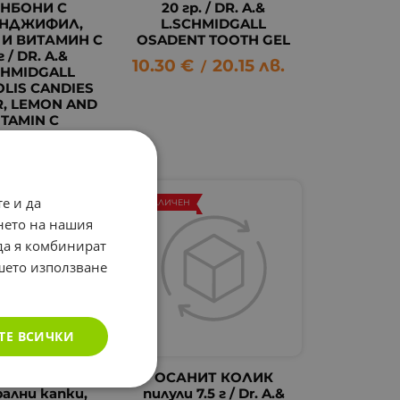
НБОНИ С
20 гр. / DR. A.&
НДЖИФИЛ,
L.SCHMIDGALL
И ВИТАМИН C
OSADENT TOOTH GEL
г / DR. A.&
10.30
€
20.15
лв.
/
CHMIDGALL
LIS CANDIES
R, LEMON AND
ITAMIN C
10.56
лв.
/
е и да
НЕНАЛИЧЕН
нето на нашия
 да я комбинират
ашето използване
ТЕ ВСИЧКИ
АРМОЛИС
ОСАНИТ КОЛИК
ални капки,
пилули 7.5 г / Dr. A.&