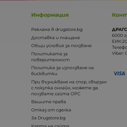
Информация
Кон
Реклама в drugstore.bg
ДРАГС
6000 г
Доставка и плащане
ЕИК:2
Общи условия за ползване
Телеф
Viber:
Политиката за
поверителност
Политика за използване на
бисквитки
При възникване на спор, свързан
с покупка онлайн, можете да
ползвате сайта ОРС
Вашите права
Отказ от сделка
За Drugstore.bg
Карта на сайта