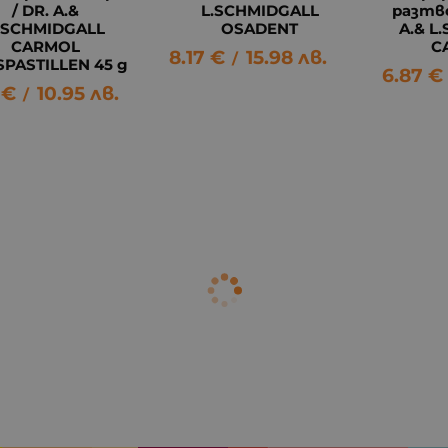
/ DR. A.&
L.SCHMIDGALL
разтво
.SCHMIDGALL
OSADENT
A.& L
CARMOL
C
8.17
€
15.98
лв.
/
SPASTILLEN 45 g
6.87
€
€
10.95
лв.
/