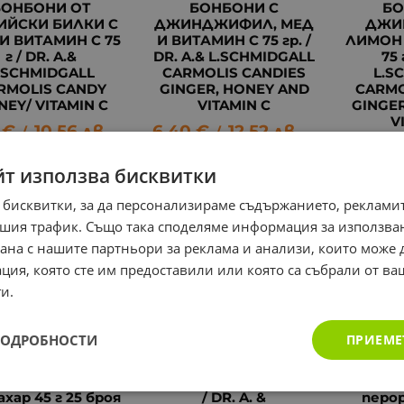
БОНБОНИ ОТ
БОНБОНИ С
БО
ИЙСКИ БИЛКИ С
ДЖИНДЖИФИЛ, МЕД
ДЖИ
И ВИТАМИН C 75
И ВИТАМИН C 75 гр. /
ЛИМОН 
г / DR. A.&
DR. A.& L.SCHMIDGALL
75 
.SCHMIDGALL
CARMOLIS CANDIES
L.S
RMOLIS CANDY
GINGER, HONEY AND
CARMO
EY/ VITAMIN C
VITAMIN C
GINGE
V
€
10.56
лв.
6.40
€
12.52
лв.
/
/
5.40
€
йт използва бисквитки
 бисквитки, за да персонализираме съдържанието, рекламит
шия трафик. Също така споделяме информация за използва
рана с нашите партньори за реклама и анализи, които може
ция, която сте им предоставили или която са събрали от в
и.
ПОДРОБНОСТИ
ПРИЕМЕ
МОЛИС пастили
ОСАДЕНТ пилули 7.5 г
К
ахар 45 г 25 броя
/ DR. A. &
перор