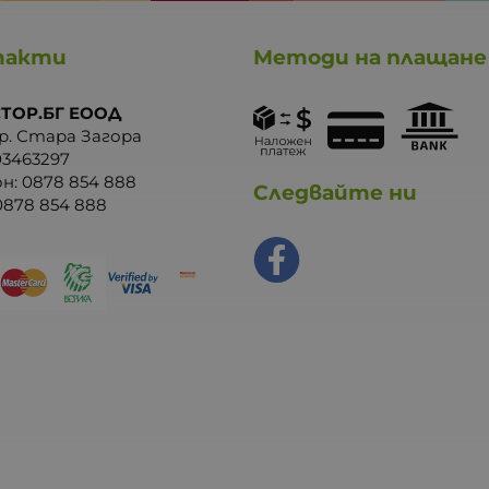
такти
Методи на плащане
ТОР.БГ ЕООД
р. Стара Загора
03463297
он:
0878 854 888
Следвайте ни
0878 854 888