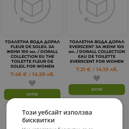
ТОАЛЕТНА ВОДА ДОРАЛ
ТОАЛЕТНА ВОДА ДОРАЛ
FLEUR DE SOLEIL ЗА
EVERSCENT ЗА ЖЕНИ 100
ЖЕНИ 100 мл. / DORALL
мл. / DORALL COLLECTION
COLLECTION EU THE
EAU DE TOILETTE
TOILETTE FLEUR DE
EVERSCENT FOR WOMEN
SOLEIL FOR WOMEN
7.21
€
14.10
лв.
/
7.46
€
14.59
лв.
/
КУПИ
КУПИ
Този уебсайт използва
бисквитки