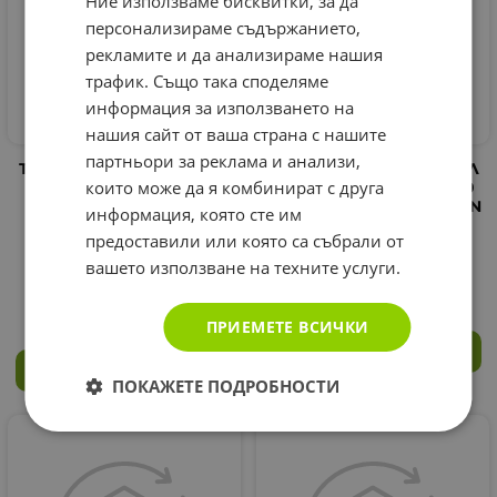
Ние използваме бисквитки, за да
персонализираме съдържанието,
рекламите и да анализираме нашия
трафик. Също така споделяме
информация за използването на
нашия сайт от ваша страна с нашите
партньори за реклама и анализи,
ТОАЛЕТНА ВОДА ДОРАЛ
ТОАЛЕТНА ВОДА ДОРАЛ
които може да я комбинират с друга
DUTCHESS OF LOVE ЗА
DIONYSUS ЗА МЪЖЕ 100
ЖЕНИ 100 мл. / DORALL
мл. / DORALL COLLECTION
информация, която сте им
COLLECTION EU THE
EAU DE TOILETTE
предоставили или която са събрали от
TOILETTE DUTCHESS OF
DIONYSUS FOR MEN
LOVE FOR WOMEN
вашето използване на техните услуги.
7.21
€
14.10
лв.
/
7.21
€
14.10
лв.
/
ПРИЕМЕТЕ ВСИЧКИ
КУПИ
КУПИ
ПОКАЖЕТЕ ПОДРОБНОСТИ