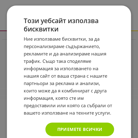
Този уебсайт използва
бисквитки
Ние използваме бисквитки, за да
Информация
персонализираме съдържанието,
Реклама в drugstore.bg
рекламите и да анализираме нашия
Доставка и плащане
трафик. Също така споделяме
информация за използването на
Общи условия за ползване
нашия сайт от ваша страна с нашите
Политиката за поверителност
партньори за реклама и анализи,
Политика за използване на бисквитки
които може да я комбинират с друга
информация, която сте им
При възникване на спор, свързан с покупка онлайн,
предоставили или която са събрали от
можете да ползвате сайта ОРС
вашето използване на техните услуги.
Вашите права
Отказ от сделка
ПРИЕМЕТЕ ВСИЧКИ
За Drugstore.bg