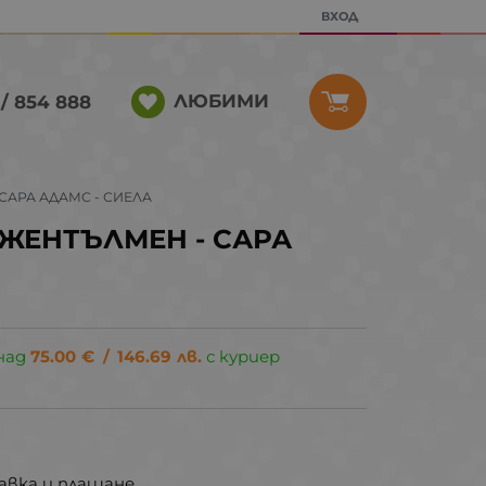
ВХОД
ЛЮБИМИ
/ 854 888
САРА АДАМС - СИЕЛА
ЖЕНТЪЛМЕН - САРА
над
75.00
€
/
146.69
лв.
с куриер
авка и плащане