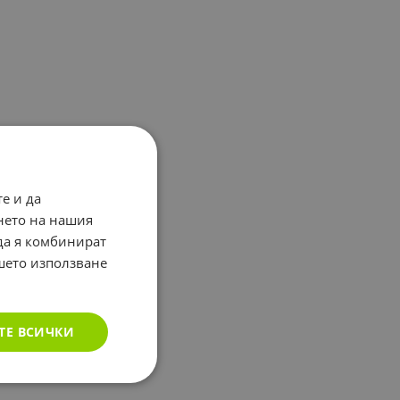
е и да
нето на нашия
 да я комбинират
ашето използване
ТЕ ВСИЧКИ