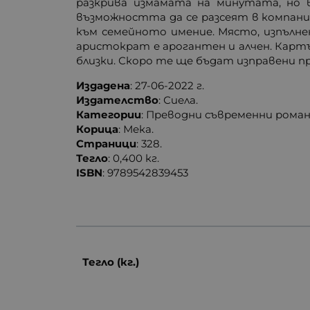
разкрива измамата на минутата, но в
възможността да се разсеят в компаният
към семейното имение. Място, изпълнен
аристократ е арогантен и алчен. Картъ
близки. Скоро те ще бъдат изправени пр
Издадена
: 27-06-2022 г.
Издателство
: Сиела.
Категории
: Преводни съвременни роман
Корица
: Мека.
Страници
: 328.
Тегло
: 0,400 кг.
ISBN
: 9789542839453
Тегло (кг.)