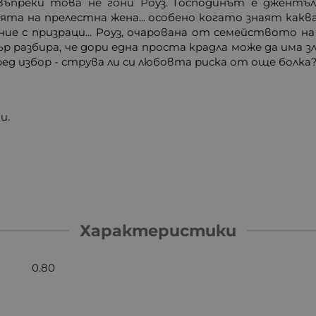
ъпреки това не гони Роуз. Господинът е джентъл
а на прелестна жена... особено когато знаят каква 
ие с призраци... Роуз, очарована от семейството на
р разбира, че дори една проста крадла може да има з
ед избор - струва ли си любовта риска от още болка
и.
Характеристики
0.80