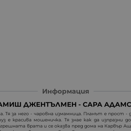
Информация
АМИШ ДЖЕНТЪЛМЕН - САРА АДАМС 
 Тя за него - чаровна измамница. Планът е прост - д
оуз е красива мошеничка. Тя знае как да изпразни 
 грешната врата и се оказва пред дома на Карвър Аш