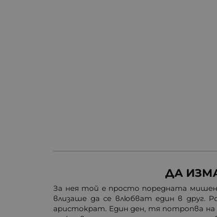
ДА ИЗМ
За нея той е просто поредната мишена.
влизаше да се влюбват един в друг. Р
аристократ. Един ден, тя потропва на