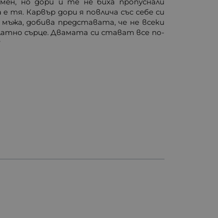
мен, но дори и те не биха пропуснали
е тя. Карвър дори я повлича със себе си
 мъжа, добива представата, че не всеки
латно сърце. Двамата си стават все по-
?