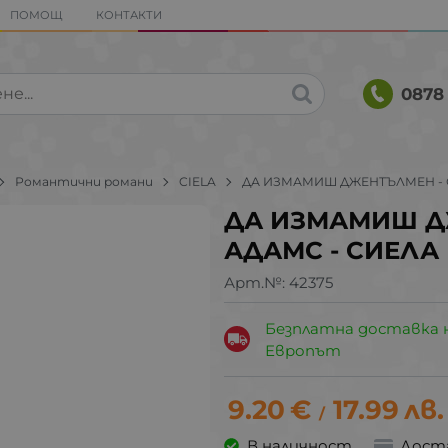
ПОМОЩ
КОНТАКТИ
0878 
Романтични романи
CIELA
ДА ИЗМАМИШ ДЖЕНТЪЛМЕН - 
ДА ИЗМАМИШ Д
АДАМС - СИЕЛА
Арт.№:
42375
Безплатна доставка 
Европът
9.20
€
17.99
лв.
/
В наличност
Дост