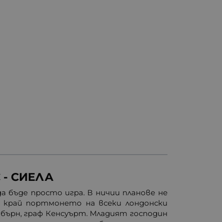
- СИЕЛА
а бъде просто игра. В ничии планове не
до край портмонето на всеки лондонски
бърн, граф Кенсуърт. Младият господин