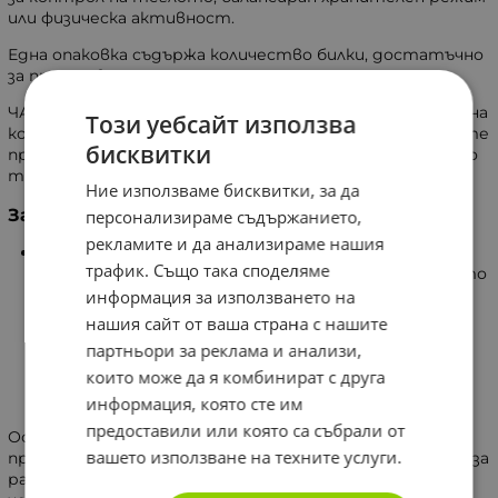
или физическа активност.
Една опаковка съдържа количество билки, достатъчно
за приготвянето на 30 до 40 порции.
ЧАЙ СЛИМ представлява подходящ избор за ежедневна
Този уебсайт използва
консумация през всеки сезон. В зависимост от личните
бисквитки
предпочитания, напитката може да се поднася както
топла, така и добре охладена.
Ние използваме бисквитки, за да
За серията
персонализираме съдържанието,
рекламите и да анализираме нашия
Водеща в развитието на Biotica 1961 е идеята за
трафик. Също така споделяме
създаване на продукти, които подкрепят доброто
общо състояние. В резултат на неколкомесечно
информация за използването на
сътрудничество с доказани експерти в
нашия сайт от ваша страна с нашите
преработката на билки и разработването на
партньори за реклама и анализи,
функционални чайове, бяха създадени четири
които може да я комбинират с друга
продукта, които допълват линията от
хранителни добавки на марката.
информация, която сте им
предоставили или която са събрали от
Основният стремеж при създаването на тези
вашето използване на техните услуги.
продукти е осигуряването на естествена подкрепа за
различни нужди на организма. Така се появяват