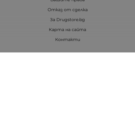
Отказ от сделка
За Drugstore.bg
Карта на сайта
Контакти
Контакти
ДРАГСТОР.БГ ЕООД
6000 гр. Стара Загора
ЕИК:203463297
Телефон:
0878 854 888
Viber:
0878 854 888