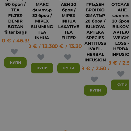
90 броя /
МАКС
ЛЕН 30
ГРЪДЕН
ОТСЛАБ
TEA
филтър
броя /
БРОНХО
АНЕ
FILTER
32 броя /
MIPEX
ФИЛТЪР
филтъ
DEMIR
MIPEX
INHUA
20 броя /
20 броя 
BOZAN
SLIMMING
LAXATIVE
BILKOVA
BILKOV
filter bags
TEA
TEA
APTEKA
APTEKA
INHUA
FILTER
SPECIES
WEIGHT
70
€
46.35
лв.
/
ANTITUSS
LOSS -
6.80
€
13.30
6.80
лв.
€
13.30
лв.
/
/
IVAEI -
HERBAL
HERBAL
INFUSIO
INFUSION
1.28
€
2.5
8
КУПИ
/
1.28
€
2.50
лв.
КУПИ
КУПИ
/
КУПИ
КУПИ