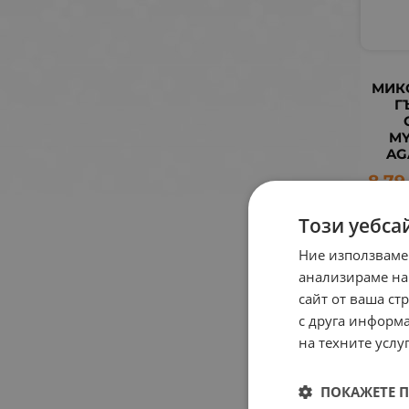
МИК
Г
MY
AG
8.79
Този уебса
Ние използваме
анализираме на
сайт от ваша ст
с друга информа
на техните услуг
ПОКАЖЕТЕ 