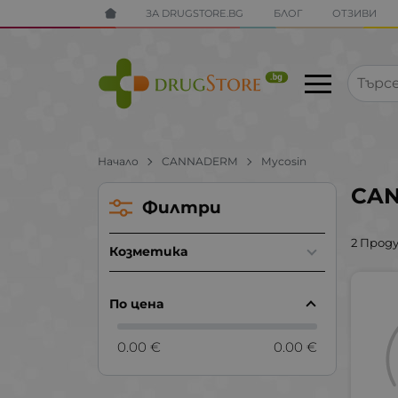
ЗА DRUGSTORE.BG
БЛОГ
ОТЗИВИ
Начало
CANNADERM
Mycosin
CAN
Филтри
2 Прод
Козметика
По цена
0.00 €
0.00 €