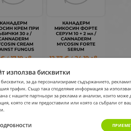
КАНАДЕРМ
КАНАДЕРМ
ОСИН КРЕМ ПРИ
МИКОСИН ФОРТЕ
ЪБИЧКИ 30 г /
СЕРУМ 10 + 2 мл /
CANNADERM
CANNADERM
COSIN CREAM
MYCOSIN FORTE
AINST FUNGUS
SERUM
€
17.19
лв.
12.37
€
24.19
лв.
/
/
йт използва бисквитки
 бисквитки, за да персонализираме съдържанието, рекламит
шия трафик. Също така споделяме информация за използва
рана с нашите партньори за реклама и анализи, които може
ция, която сте им предоставили или която са събрали от в
и.
ПОДРОБНОСТИ
ПРИЕМЕ