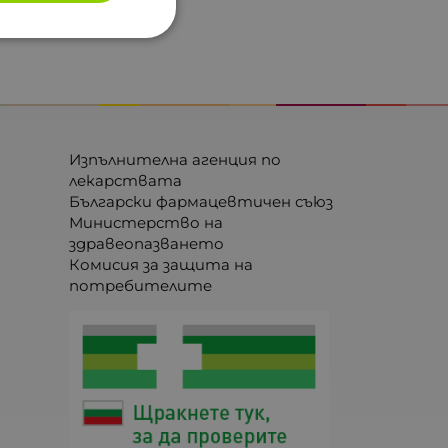
Изпълнителна агенция по
лекарствата
Български фармацевтичен съюз
Министерство на
здравеопазването
Комисия за защита на
потребителите