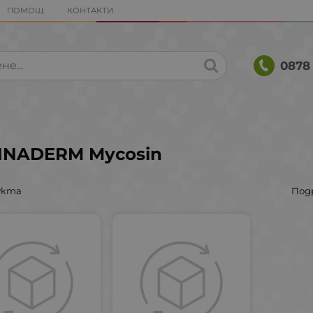
ПОМОЩ
КОНТАКТИ
0878 
NADERM Mycosin
укта
Под