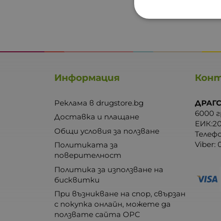
Информация
Кон
Реклама в drugstore.bg
ДРАГС
6000 г
Доставка и плащане
ЕИК:2
Общи условия за ползване
Телеф
Viber:
Политиката за
поверителност
Политика за използване на
бисквитки
При възникване на спор, свързан
с покупка онлайн, можете да
ползвате сайта ОРС