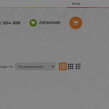
ВХОД
ЛЮБИМИ
/ 854 888
реди по: