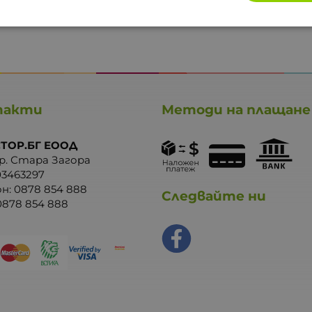
такти
Методи на плащане
ТОР.БГ ЕООД
р. Стара Загора
03463297
он:
0878 854 888
Следвайте ни
0878 854 888