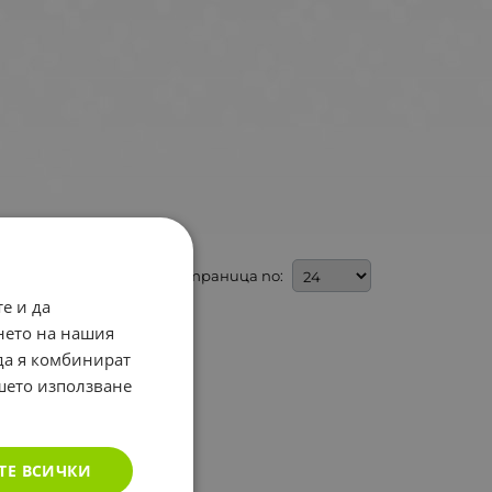
На страница по:
е и да
нето на нашия
 да я комбинират
ашето използване
ТЕ ВСИЧКИ