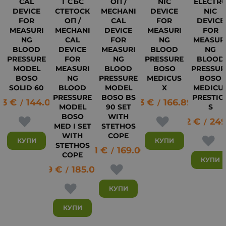
CAL
Т СЪС
ОП /
NIC
ELECTR
DEVICE
СТЕТОСК
MECHANI
DEVICE
NIC
FOR
ОП /
CAL
FOR
DEVICE
MEASURI
MECHANI
DEVICE
MEASURI
FOR
NG
CAL
FOR
NG
MEASUR
BLOOD
DEVICE
MEASURI
BLOOD
NG
10
PRESSURE
FOR
NG
PRESSURE
BLOOD
MODEL
MEASURI
BLOOD
BOSO
PRESSUR
BOSO
NG
PRESSURE
MEDICUS
BOSO
SOLID 60
BLOOD
MODEL
X
MEDICU
PRESSURE
BOSO BS
PRESTIG
63
€
144.01
лв.
85.33
€
166.89
лв.
/
/
MODEL
90 SET
S
BOSO
WITH
127.62
€
249
/
MED I SET
STETHOS
WITH
COPE
КУПИ
КУПИ
STETHOS
86.41
€
169.00
лв.
/
COPE
КУПИ
94.59
€
185.00
лв.
/
КУПИ
КУПИ