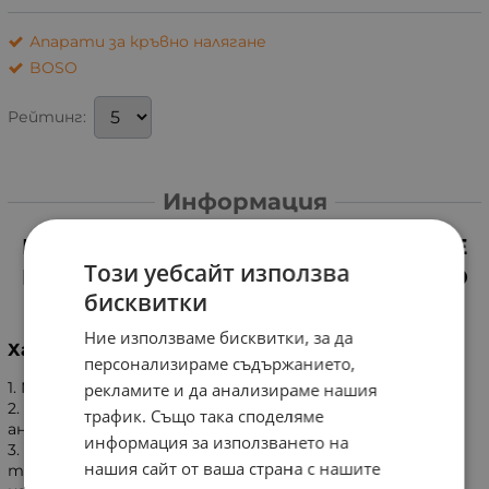
Апарати за кръвно налягане
BOSO
Рейтинг:
Информация
МЕХАНИЧЕН АПАРАТ ЗА ИЗМЕРВАНЕ
Този уебсайт използва
НА КРЪВНО НАЛЯГАНЕ МОДЕЛ BOSO
бисквитки
ROID I 60
Ние използваме бисквитки, за да
Характеристики
персонализираме съдържанието,
1. Механичен апарат за кръвно налягане.
рекламите и да анализираме нашия
2. Защитен от удари и пренапомпване манометър с
трафик. Също така споделяме
антикорозионна защита.
информация за използването на
3. Фиксираната странична връзка към маншет с една
нашия сайт от ваша страна с нашите
тръба улеснява работата, в случаите когато се