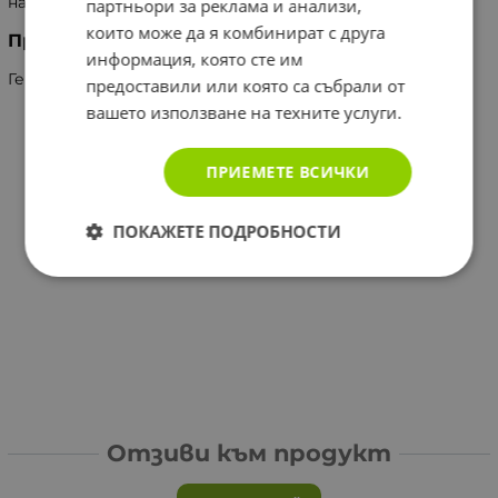
налага смяна на маншети.
партньори за реклама и анализи,
които може да я комбинират с друга
Производител
информация, която сте им
Германия, BOSO (BOSCH + SOHN GmbH & Co. KG)
предоставили или която са събрали от
вашето използване на техните услуги.
ПРИЕМЕТЕ ВСИЧКИ
ПОКАЖЕТЕ ПОДРОБНОСТИ
Отзиви към продукт