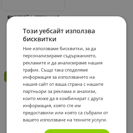
БИОТРЕЙД СЕБОМАКС
СЕНЗИТИВ шампоан за
чувствителен скалп
Този уебсайт използва
200 мл. / BIOTRADE
SEBOMAX SENSITIVE
бисквитки
SOOTHING SHAMPOO
FOR SENSITIVE SCALP
Ние използваме бисквитки, за да
13.95
персонализираме съдържанието,
€
27.28
лв.
/
рекламите и да анализираме нашия
трафик. Също така споделяме
информация за използването на
КУПИ
нашия сайт от ваша страна с нашите
партньори за реклама и анализи,
На страница по:
които може да я комбинират с друга
информация, която сте им
предоставили или която са събрали от
вашето използване на техните услуги.