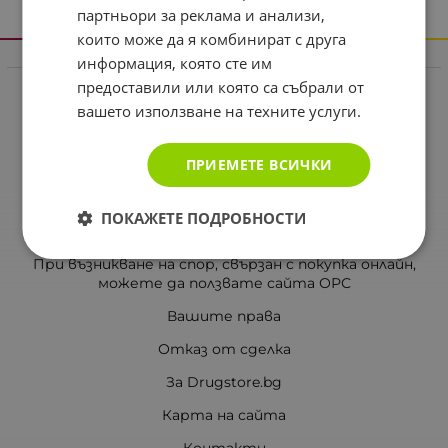
партньори за реклама и анализи,
които може да я комбинират с друга
информация, която сте им
Информация
предоставили или която са събрали от
Реклама в drugstore.bg
вашето използване на техните услуги.
Доставка и плащане
ПРИЕМЕТЕ ВСИЧКИ
Общи условия за ползване
Политиката за поверителност
ПОКАЖЕТЕ ПОДРОБНОСТИ
Политика за използване на бисквитки
При възникване на спор, свързан с покупка онлайн,
можете да ползвате сайта ОРС
Вашите права
Отказ от сделка
За Drugstore.bg
Карта на сайта
Контакти