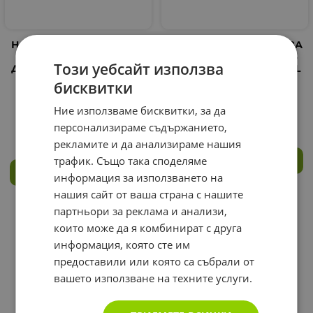
НАЗОПЮР КОМПЛЕКТ ЗА
НАЗОПЮР КОМПЛЕКТ ЗА
НОСНИ ПРОМИВКИ ЗА
НОСНИ ПРОМИВКИ 236
Този уебсайт използва
ДЕЦА БУТИЛКА 118 мл + 4
мл + 4 сашета / BEWELL
сашета / BEWELL
HEALTH NASOPURE
бисквитки
HEALTH NASOPURE
SAMPLER KIT
LITTLE SAMPLER KIT
Ние използваме бисквитки, за да
19.20
€
37.55
лв.
/
17.35
€
33.93
лв.
/
персонализираме съдържанието,
рекламите и да анализираме нашия
трафик. Също така споделяме
КУПИ
КУПИ
информация за използването на
нашия сайт от ваша страна с нашите
партньори за реклама и анализи,
На страница по:
които може да я комбинират с друга
информация, която сте им
предоставили или която са събрали от
вашето използване на техните услуги.