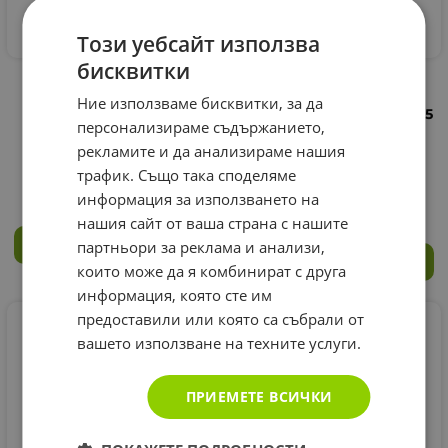
Този уебсайт използва
бисквитки
ИНТРА-ОРАЛЕН СПРЕЙ
ИНТРА - ОРАЛЕН
ВЕГАН ХЕЛТ 25 мл /
МУЛТИВИТАМИНЕН
Ние използваме бисквитки, за да
BETTER YOU VEGAN
СПРЕЙ ЗА ВЪЗРАСТНИ 25
персонализираме съдържанието,
HEALTH DAILY ORAL
мл / BETTER YOU
SPRAY
MULTIVIT DAILY MULTI
рекламите и да анализираме нашия
VITAMIN ORAL SPRAY
22.95
трафик. Също така споделяме
€
44.89
лв.
/
18.30
€
35.79
лв.
/
информация за използването на
нашия сайт от ваша страна с нашите
партньори за реклама и анализи,
КУПИ
КУПИ
които може да я комбинират с друга
информация, която сте им
предоставили или която са събрали от
вашето използване на техните услуги.
ПРИЕМЕТЕ ВСИЧКИ