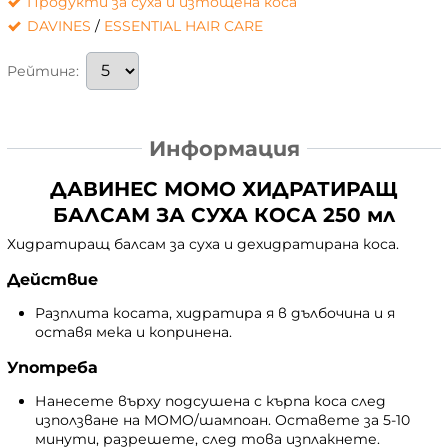
Продукти за суха и изтощена коса
DAVINES
/
ESSENTIAL HAIR CARE
Рейтинг:
Информация
ДАВИНЕС МОМО ХИДРАТИРАЩ
БАЛСАМ ЗА СУХА КОСА 250 мл
Хидратиращ балсам за суха и дехидратирана коса.
Действие
Разплита косата, хидратира я в дълбочина и я
оставя мека и копринена.
Употреба
Нанесете върху подсушена с кърпа коса след
използване на MOMO/шампоан. Оставете за 5-10
минути, разрешете, след това изплакнете.