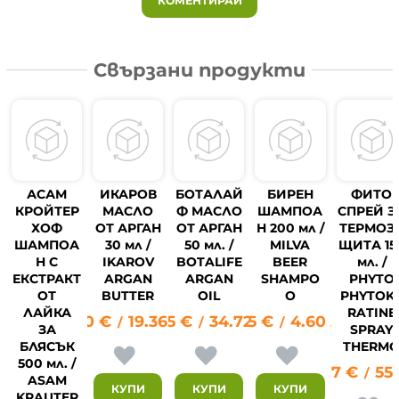
КОМЕНТИРАЙ
Свързани продукти
АСАМ
ИКАРОВ
БОТАЛАЙ
БИРЕН
ФИТО
КРОЙТЕР
МАСЛО
Ф МАСЛО
ШАМПОА
СПРЕЙ З
ХОФ
ОТ АРГАН
ОТ АРГАН
Н 200 мл /
ТЕРМОЗ
ШАМПОА
30 мл /
50 мл. /
MILVA
ЩИТА 15
Н С
IKAROV
BOTALIFE
BEER
мл. /
ЕКСТРАКТ
ARGAN
ARGAN
SHAMPO
PHYTO
ОТ
BUTTER
OIL
O
PHYTOK
ЛАЙКА
RATINE
9.90
€
19.36
17.75
лв.
€
34.72
2.35
лв.
€
4.60
лв.
/
/
/
ЗА
SPRAY
БЛЯСЪК
THERM
500 мл. /
28.17
€
55.
/
ASAM
КУПИ
КУПИ
КУПИ
KRAUTER