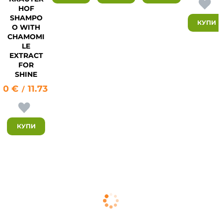
HOF
SHAMPO
34
КУПИ
O WITH
CHAMOMI
LE
EXTRACT
FOR
SHINE
00
€
11.73
лв.
/
КУПИ