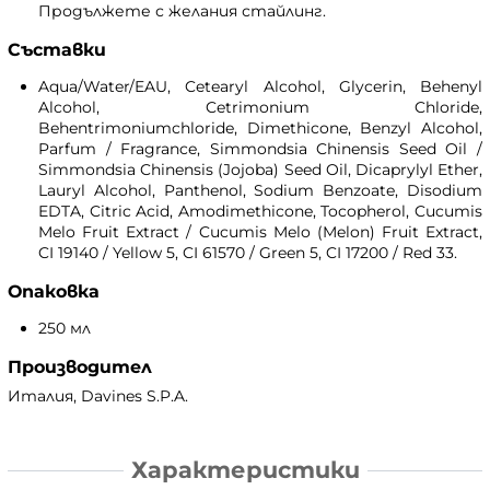
Продължете с желания стайлинг.
Съставки
Aqua/Water/EAU, Cetearyl Alcohol, Glycerin, Behenyl
Alcohol, Cetrimonium Chloride,
Behentrimoniumchloride, Dimethicone, Benzyl Alcohol,
Parfum / Fragrance, Simmondsia Chinensis Seed Oil /
Simmondsia Chinensis (Jojoba) Seed Oil, Dicaprylyl Ether,
Lauryl Alcohol, Panthenol, Sodium Benzoate, Disodium
EDTA, Citric Acid, Amodimethicone, Tocopherol, Cucumis
Melo Fruit Extract / Cucumis Melo (Melon) Fruit Extract,
CI 19140 / Yellow 5, CI 61570 / Green 5, CI 17200 / Red 33.
Опаковка
250 мл
Производител
Италия, Davines S.P.A.
Характеристики