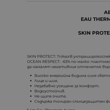
А
EAU THER
SKIN PROTE
SKIN PROTECT: TriAsorB ултраширокоспе
OCEAN RESPECT: -63% по-малко пластмаса
да намалят негативния отпечатък върх
Високо енергийна видима синя светл
Лице и шия.
Незабавно усещане за комфорт.
Водоустойчив.
Не щипе очите.
Съдържа тониран слънцезащитен фи