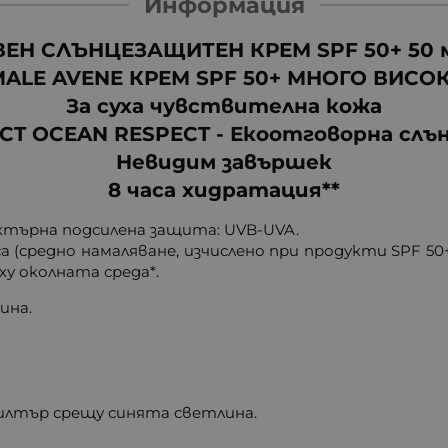
Информация
ВЕН СЛЪНЦЕЗАЩИТЕН КРЕМ SPF 50+ 50 м
MALE AVENE КРЕМ SPF 50+ МНОГО ВИСО
За суха чувствителна кожа
CT OCEAN RESPECT - Екоотговорна сл
Невидим завършек
8 часа хидратация**
ктърна подсилена защита: UVB-UVA.
 (средно намаляване, изчислено при продукти SPF 50+
у околната среда*.
ина.
лтър срещу синята светлина.