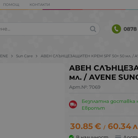
ПОМОЩ
КОНТАКТИ
0878 
VENE
Sun Care
АВЕН СЛЪНЦЕЗАЩИТЕН КРЕМ SPF 50+ 50 мл. / 
АВЕН СЛЪНЦЕЗА
мл. / AVENE SU
Арт.№:
7069
Безплатна доставка 
Европът
30.85
€
60.34
л
/
В наличност
Дост