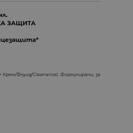
л.
КА ЗАЩИТА
ънцезащита*
 Крем/Флуид/Cleanance). Формулирани, за