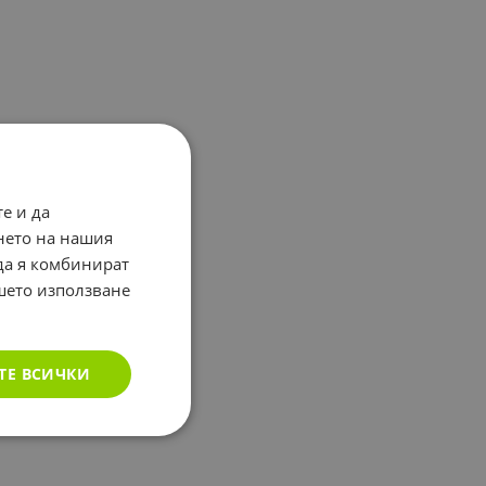
е и да
нето на нашия
 да я комбинират
ашето използване
ТЕ ВСИЧКИ