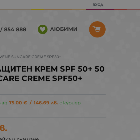
ВХОД
ЛЮБИМИ
/ 854 888
AVENE SUNCARE CREME SPF50+
ЩИТЕН КРЕМ SPF 50+ 50
NCARE CREME SPF50+
над
75.00
€
/
146.69
лв.
с куриер
в.
авка и плащане