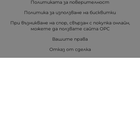
Политиката за поверителност
Политика за използване на бисквитки
При възникване на спор, свързан с покупка онлайн,
можете да ползвате сайта ОРС
Вашите права
Отказ от сделка
За Drugstore.bg
Карта на сайта
Контакти
Контакти
ДРАГСТОР.БГ ЕООД
6000 гр. Стара Загора
ЕИК:203463297
Телефон:
0878 854 888
Viber:
0878 854 888