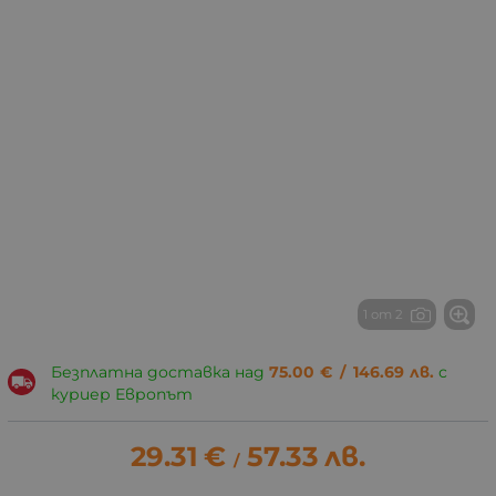
1 от 2
Безплатна доставка над
75.00
€
/
146.69
лв.
с
куриер Европът
29.31
€
57.33
лв.
/