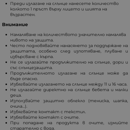
Преди излагане на слънце нанесете количество
колкото 1 пръст върху лицето и шията на
възрастен.
Внимание
Намаляване на количеството значително намалява
нивото на защита.
Често подновявайте нанасянето за поддържане на
защитата, особено след изпотяване, плуване и
избърсване с кърпа.
Не се излагайте продължително на слънце, дори и
със слънцезащита.
Продължителното излагане на слънце може да
бъде опасно.
Избягвайте излагането на слънце между 11 и 16 часа.
Не излагайте директно на слънце бебета и малки
деца.
Използвайте защитно облекло (тениска, шапка,
очила...).
Избягвайте контакт с текстил.
Избягвайте контакт с очите.
При попадане на продукта в очите, измийте
старателно с вода.