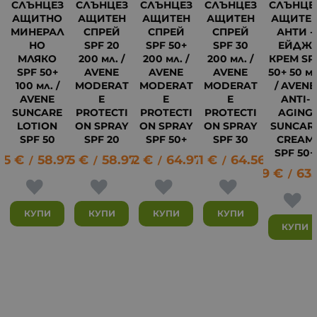
СЛЪНЦЕЗ
СЛЪНЦЕЗ
СЛЪНЦЕЗ
СЛЪНЦЕЗ
СЛЪНЦЕ
АЩИТНО
АЩИТЕН
АЩИТЕН
АЩИТЕН
АЩИТЕ
МИНЕРАЛ
СПРЕЙ
СПРЕЙ
СПРЕЙ
АНТИ -
НО
SPF 20
SPF 50+
SPF 30
ЕЙДЖ
МЛЯКО
200 мл. /
200 мл. /
200 мл. /
КРЕМ SP
SPF 50+
AVENE
AVENE
AVENE
50+ 50 мл
100 мл. /
MODERAT
MODERAT
MODERAT
/ AVENE
AVENE
E
E
E
ANTI-
SUNCARE
PROTECTI
PROTECTI
PROTECTI
AGING
LOTION
ON SPRAY
ON SPRAY
ON SPRAY
SUNCAR
SPF 50
SPF 20
SPF 50+
SPF 30
CREAM
SPF 50+
15
€
58.97
30.15
лв.
€
58.97
33.22
лв.
€
64.97
33.01
лв.
€
64.56
лв.
/
/
/
/
32.59
€
63.
/
28
КУПИ
КУПИ
КУПИ
КУПИ
КУПИ