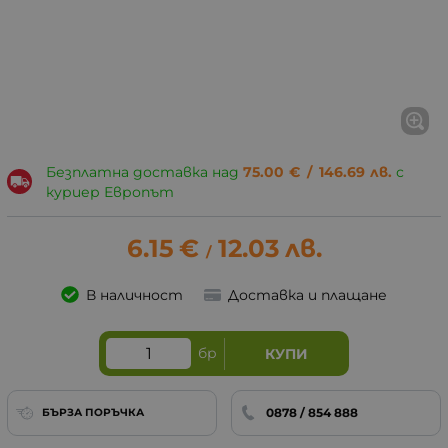
Безплатна доставка над
75.00
€
/
146.69
лв.
с
куриер Европът
6.15
€
12.03
лв.
/
В наличност
Доставка и плащане
бр
КУПИ
0878 / 854 888
БЪРЗА ПОРЪЧКА