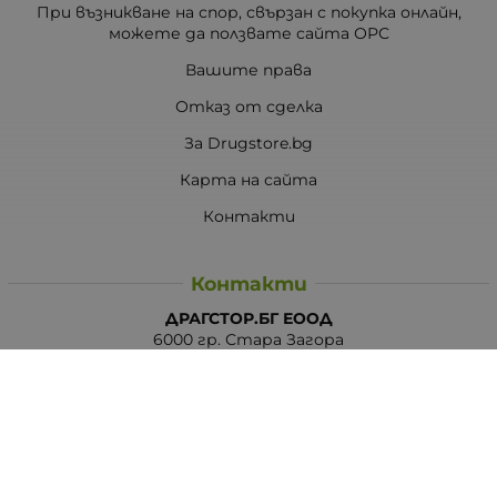
При възникване на спор, свързан с покупка онлайн,
можете да ползвате сайта ОРС
Вашите права
Отказ от сделка
За Drugstore.bg
Карта на сайта
Контакти
Контакти
ДРАГСТОР.БГ ЕООД
6000 гр. Стара Загора
ЕИК:203463297
Телефон:
0878 854 888
Viber:
0878 854 888