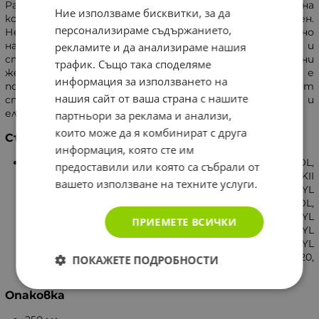
Растителните пигменти в състава му помагат на
Ние използваме бисквитки, за да
кожата да придобива равномерен и дълготраен тен.
персонализираме съдържанието,
Не съдържа парабени. Маслото от какао е доказано
най-добрият естествен продукт срещу белези и
рекламите и да анализираме нашия
стрии по кожата. Редовно се препоръчва на бременни
трафик. Също така споделяме
жени и при планирани диети, когато кожата е
информация за използването на
подложена на значителни промени и се нуждае от
нашия сайт от ваша страна с нашите
специални грижи, за да остане здрава, стегната и
еластична.
партньори за реклама и анализи,
които може да я комбинират с друга
Състав
информация, която сте им
NIACINAMIDE, PROPYLENE GLYCOL, PANTHENOL,
предоставили или която са събрали от
SODIUM CARBOMER, BUTYROSPERMUM PARKII
вашето използване на техните услуги.
BUTTER, DISODIUM EDTA, CETEARETH-12, CETEARYL
ALCOHOL, METHYLPROPANDIOL, PHENOXYETHANOL,
GLYCERIN, AQUA, PARAFFINUM LIQUIDUM, GLYCERYL
ПРИЕМЕТЕ ВСИЧКИ
STEARATE, THEOBROMA CACAO SEED BUTTER, CETYL
PALMITATE, TOCOPHERYL ACETATE, ISOPROPYL
MYSTRATE, PARFUM, CETEARETH-20,
ПОКАЖЕТЕ ПОДРОБНОСТИ
ETHYLHEXYLGLYCERIN, DIMETHICONE.
Опаковка