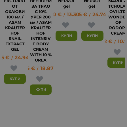
ЕКСТРАКТ
ВЕН КРЕМ
NEPROL
NEPROL
MARIA 2
ОТ
ЗА ТЯЛО
gel
gel
TCHOLA
ОХЛЮВИ
С 10%
OVI LTD
6.80
€
13.30
12.65
лв.
€
24.74
лв.
/
/
100 мл /
УРЕЯ 200
WONDE
ASAM
мл / ASAM
OF
KRAUTER
KRAUTER
RODOP
HOF
HOF
CREAM
КУПИ
КУПИ
SNAIL
INTENSIV
5.62
€
10.
/
EXTRACT
E BODY
GEL
CREAM
WITH 10 %
75
€
24.94
лв.
/
UREA
22
КУПИ
9.65
€
18.87
лв.
/
КУПИ
КУПИ