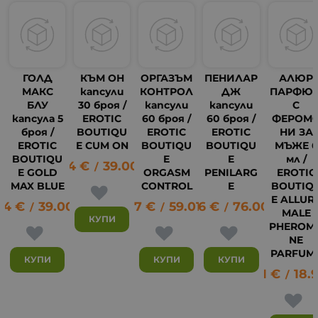
ГОЛД
КЪМ ОН
ОРГАЗЪМ
ПЕНИЛАР
АЛЮР
МАКС
капсули
КОНТРОЛ
ДЖ
ПАРФЮ
БЛУ
30 броя /
капсули
капсули
С
капсула 5
EROTIC
60 броя /
60 броя /
ФЕРОМ
броя /
BOUTIQU
EROTIC
EROTIC
НИ ЗА
EROTIC
E CUM ON
BOUTIQU
BOUTIQU
МЪЖЕ 6
BOUTIQU
E
E
мл /
19.94
€
39.00
лв.
/
E GOLD
ORGASM
PENILARG
EROTIC
MAX BLUE
CONTROL
E
BOUTIQ
E ALLUR
94
€
39.00
лв.
30.17
€
59.01
38.86
лв.
€
76.00
лв.
/
/
/
MALE
КУПИ
PHEROM
NE
PARFUM
КУПИ
КУПИ
КУПИ
9.71
€
18.
/