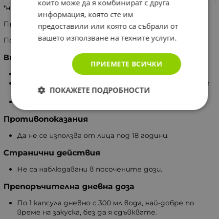
които може да я комбинират с друга
*няма определена дневна доза.
информация, която сте им
Предназначение:
предоставили или която са събрали от
вашето използване на техните услуги.
Подобряване на либидото.
Внимание
ПРИЕМЕТЕ ВСИЧКИ
Хранителна добавка.
Не е лекарствено средство и не е заместител на
ПОКАЖЕТЕ ПОДРОБНОСТИ
пълноценното хранене.
Не надвишавайте препоръчителната доза.
Противопоказания
Да не се използва от лица под 18 години.
Странични действия
Не са наблюдавани в посочените дози.
Препоръчителна дневна доза
По 1 капсула дневно с 300 мл вода, най-добре по
време на закуска, без да я сдъвквате.