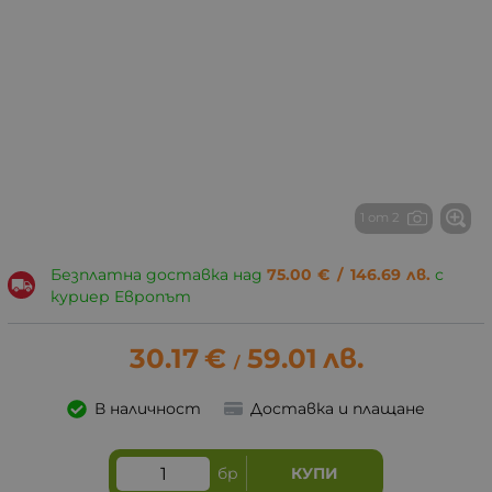
1 от 2
Безплатна доставка над
75.00
€
/
146.69
лв.
с
куриер Европът
30.17
€
59.01
лв.
/
В наличност
Доставка и плащане
бр
КУПИ