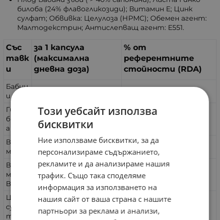
билоба (24% флавогликозиди); Витамин E; Цинк
сулфат; Обвивка: Целулоза (НРМС); Обемен агент:
Малтодекстрин; Антислепващ агент: E551.
Със
за 1 капсула
% от
тавк
(максимална
референтните
и
дневна доза)
стойности (RDA)
Бабин
400 mg
*
и зъби
Този уебсайт използва
Гинко
билоб
100 mg
*
бисквитки
а
Ние използваме бисквитки, за да
Вита
36 mg
300%
персонализираме съдържанието,
мин E
рекламите и да анализираме нашия
Вита
мин
16 mg
100%
трафик. Също така споделяме
B3
информация за използването на
Цинк
нашия сайт от ваша страна с нашите
сулфа
10 mg
100%
партньори за реклама и анализи,
т