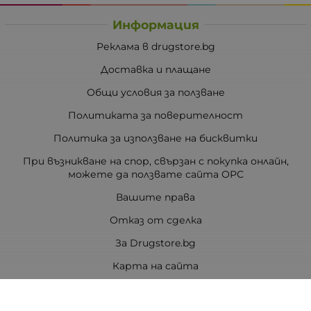
Информация
Реклама в drugstore.bg
Доставка и плащане
Общи условия за ползване
Политиката за поверителност
Политика за използване на бисквитки
При възникване на спор, свързан с покупка онлайн,
можете да ползвате сайта ОРС
Вашите права
Отказ от сделка
За Drugstore.bg
Карта на сайта
Контакти