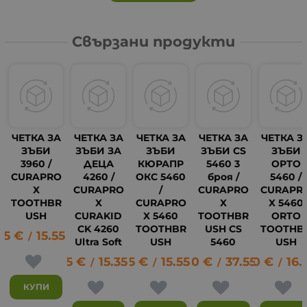
Свързани продукти
ЧЕТКА ЗА
ЧЕТКА ЗА
ЧЕТКА ЗА
ЧЕТКА ЗА
ЧЕТКА З
ЗЪБИ
ЗЪБИ ЗА
ЗЪБИ
ЗЪБИ CS
ЗЪБИ
3960 /
ДЕЦА
КЮРАПР
5460 3
ОРТО
CURAPRO
4260 /
ОКС 5460
броя /
5460 /
X
CURAPRO
/
CURAPRO
CURAPR
TOOTHBR
X
CURAPRO
X
X 5460
USH
CURAKID
X 5460
TOOTHBR
ORTO
CK 4260
TOOTHBR
USH CS
TOOTHB
95
€
15.55
лв.
7
/
Ultra Soft
USH
5460
USH
7.85
€
15.35
7.95
лв.
€
15.55
19.20
лв.
€
37.55
8.50
лв.
€
16.
/
/
/
/
КУПИ