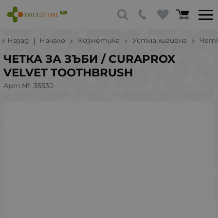
Назад
Начало
Козметика
Устна хигиена
Четк
ЧЕТКА ЗА ЗЪБИ / CURAPROX
VELVET TOOTHBRUSH
Арт.№:
35530