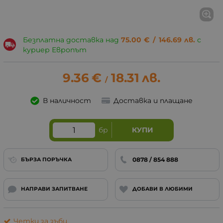
Безплатна доставка над
75.00
€
/
146.69
лв.
с
куриер Европът
9.36
€
18.31
лв.
/
В наличност
Доставка и плащане
бр
КУПИ
0878 / 854 888
БЪРЗА ПОРЪЧКА
НАПРАВИ ЗАПИТВАНЕ
ДОБАВИ В ЛЮБИМИ
Четки за зъби