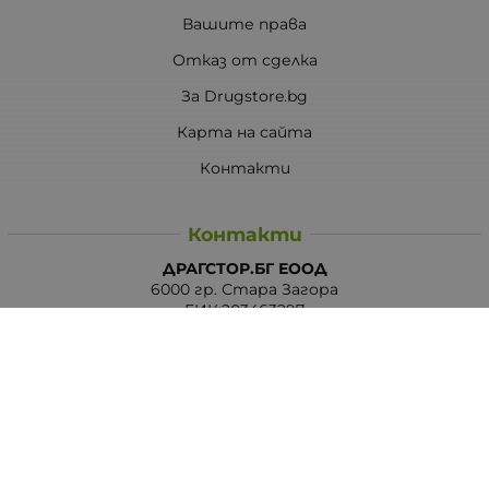
Вашите права
Отказ от сделка
За Drugstore.bg
Карта на сайта
Контакти
Контакти
ДРАГСТОР.БГ ЕООД
6000 гр. Стара Загора
ЕИК:203463297
Телефон:
0878 854 888
Viber:
0878 854 888