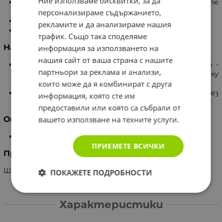
Ние използваме бисквитки, за да
Осмоъгълна дръжка, за да сте сигурни, че четкате
под правилния ъгъл на почистване от 45 градуса.
персонализираме съдържанието,
36 цветови комбинации.
рекламите и да анализираме нашия
Разработено и произведено в Швейцария.
трафик. Също така споделяме
Начин на употреба
информация за използването на
нашия сайт от ваша страна с нашите
Дръжте четката за зъби с ъгъл от 45 градуса -
партньори за реклама и анализи,
половината върху зъбите, половината върху
които може да я комбинират с друга
венците.
Движете в малки, нежни кръгове - почти без
информация, която сте им
никакъв натиск. Нека четката за зъби да Ви води.
предоставили или която са събрали от
вашето използване на техните услуги.
Опаковка
1 брой
ПРИЕМЕТЕ ВСИЧКИ
Производител
Швейцария, Curaden International AG
ПОКАЖЕТЕ ПОДРОБНОСТИ
Характеристики