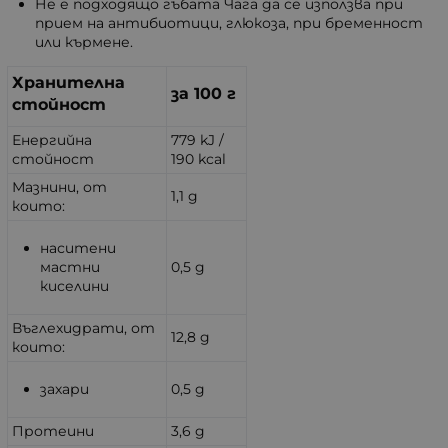
Не е подходящо гъбата Чага да се използва при
прием на антибиотици, глюкоза, при бременност
или кърмене.
Хранителна
за 100 г
стойност
Енергийна
779 kJ /
стойност
190 kcal
Мазнини, от
1,1 g
които:
наситени
мастни
0,5 g
киселини
Въглехидрати, от
12,8 g
които:
захари
0,5 g
Протеини
3,6 g