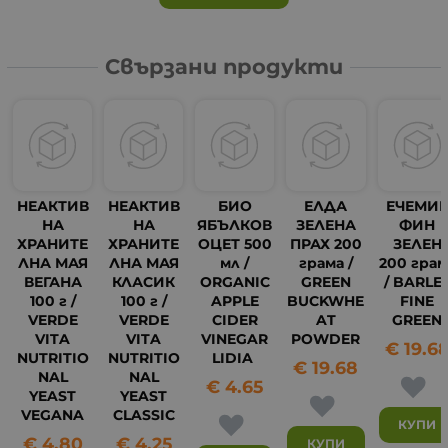
Свързани продукти
НЕАКТИВ
НЕАКТИВ
БИО
ЕЛДА
ЕЧЕМИ
НА
НА
ЯБЪЛКОВ
ЗЕЛЕНА
ФИН
ХРАНИТЕ
ХРАНИТЕ
ОЦЕТ 500
ПРАХ 200
ЗЕЛЕН
ЛНА МАЯ
ЛНА МАЯ
мл /
грама /
200 грам
ВЕГАНА
КЛАСИК
ORGANIC
GREEN
/ BARLE
100 г /
100 г /
APPLE
BUCKWHE
FINE
VERDE
VERDE
CIDER
AT
GREEN
VITA
VITA
VINEGAR
POWDER
€
19.6
NUTRITIO
NUTRITIO
LIDIA
€
19.68
NAL
NAL
€
4.65
YEAST
YEAST
VEGANA
CLASSIC
КУПИ
€
4.80
€
4.25
КУПИ