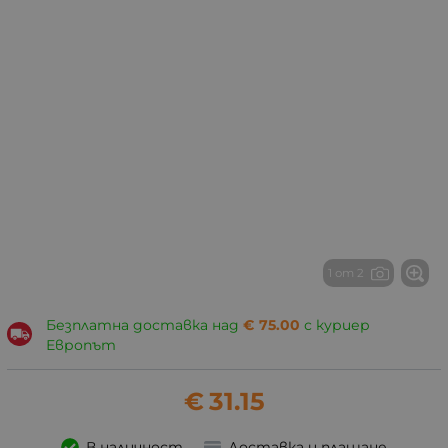
1 от 2
Безплатна доставка над
€
75.00
с куриер
Европът
€
31.15
В наличност
Доставка и плащане