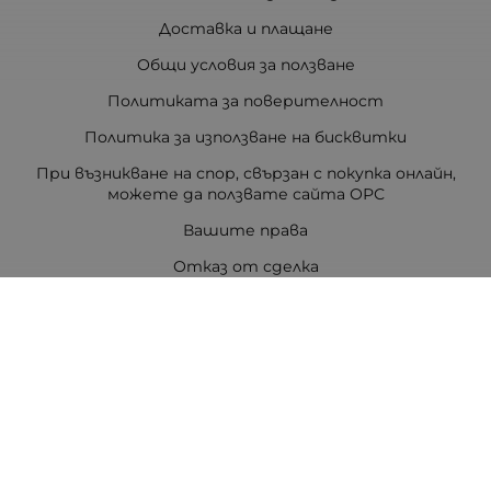
Доставка и плащане
Общи условия за ползване
Политиката за поверителност
Политика за използване на бисквитки
При възникване на спор, свързан с покупка онлайн,
можете да ползвате сайта ОРС
Вашите права
Отказ от сделка
За Drugstore.bg
Карта на сайта
Контакти
Контакти
ДРАГСТОР.БГ ЕООД