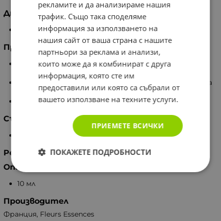
рекламите и да анализираме нашия
Дневна доза
трафик. Също така споделяме
информация за използването на
4 капки в малко вода, от 3 до 6 пъти на ден.
нашия сайт от ваша страна с нашите
Предупреждения
партньори за реклама и анализи,
които може да я комбинират с друга
Да не се използва като заместител на
разнообразното хранене.
информация, която сте им
Да не се надвишава дневната доза, да се съхранява
предоставили или която са събрали от
на място, недостъпно за малки деца.
вашето използване на техните услуги.
Не е лекарствено средство.
Съхранение
ПРИЕМЕТЕ ВСИЧКИ
Да се съхранява на сухо и хладно място.
ПОКАЖЕТЕ ПОДРОБНОСТИ
Рег. № на МЗ: Т221100390
Опаковка
10 мл
Производител
Франция, Fleurs Essences