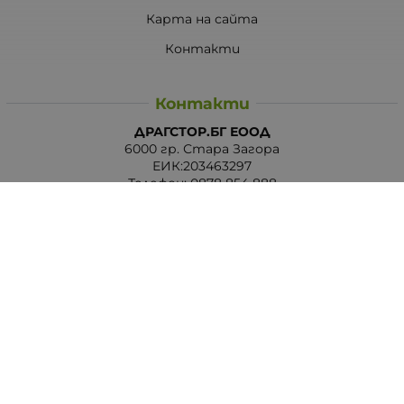
Карта на сайта
Контакти
Контакти
ДРАГСТОР.БГ ЕООД
6000 гр. Стара Загора
ЕИК:203463297
Телефон:
0878 854 888
Viber:
0878 854 888
Методи на плащане