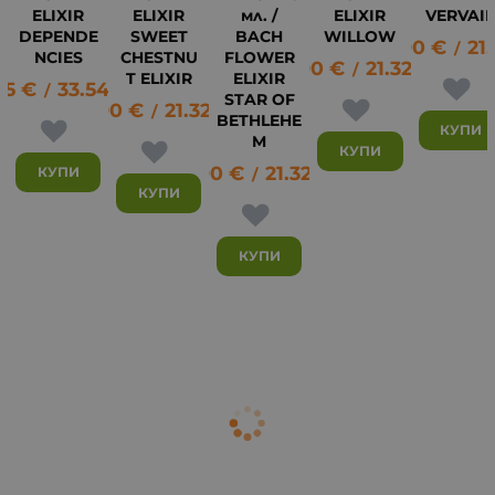
ELIXIR
ELIXIR
мл. /
ELIXIR
VERVAI
DEPENDE
SWEET
BACH
WILLOW
10.90
€
21.
10
/
NCIES
CHESTNU
FLOWER
10.90
€
21.32
лв.
/
T ELIXIR
ELIXIR
15
€
33.54
лв.
/
STAR OF
10.90
€
21.32
лв.
/
BETHLEHE
КУПИ
M
КУПИ
10.90
€
21.32
лв.
КУПИ
/
КУПИ
КУПИ