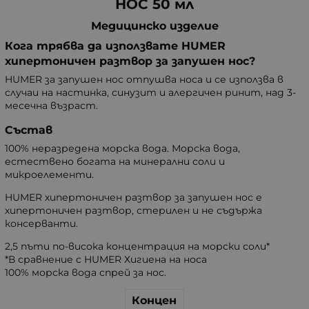
НОС 50 мл
Медицинско изделие
Кога трябва да използвате HUMER
хипертоничен разтвор за запушен нос?
HUMER за запушен нос отпушва носа и се използва в
случаи на настинка, синузит и алергичен ринит, над 3-
месечна възраст.
Състав
100% неразредена морска вода. Морска вода,
естествено богата на минерални соли и
микроелементи.
HUMER хипертоничен разтвор за запушен нос е
хипертоничен разтвор, стерилен и не съдържа
консерванти.
2,5 пъти по-висока концентрация на морски соли*
*В сравнение с HUMER Хигиена на носа
100% морска вода спрей за нос.
Концен