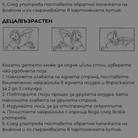
5. След употреба поставете обратно капачката на
флакона и го съхранявайте в картонената кутия.
ДЕЦА/ВЪЗРАСТЕН
Когато детето може да седне и/или стои, изберете
най-удобната поза.
1. Наклонете главата на едната страна, поставете
внимателно накрайника в едната ноздра и впръскайте
за 2 до 3 секунди.
2. Повторете този процес за другата ноздра, като
наклоните главата на другата страна.
3. Издухайте носа, за да отстраните секретите.
4. Почистете накрайника с гореща вода след всяка
употреба.
5. След употреба поставете обратно капачката на
флакона и го съхранявайте в картонената кутия.