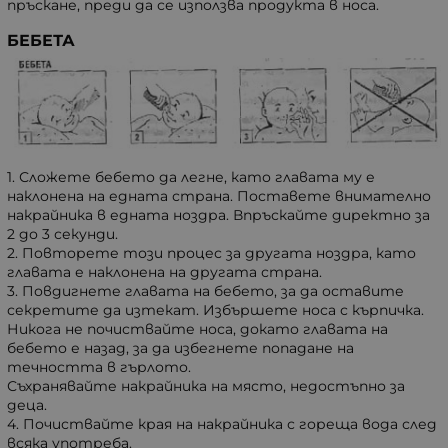
пръскане, преди да се използва продукта в носа.
БЕБЕТА
1. Сложете бебето да легне, като главата му е
наклонена на едната страна. Поставете внимателно
накрайника в едната ноздра. Впръскайте директно за
2 до 3 секунди.
2. Повторете този процес за другата ноздра, като
главата е наклонена на другата страна.
3. Повдигнете главата на бебето, за да оставите
секретите да изтекат. Избършете носа с кърпичка.
Никога не почиствайте носа, докато главата на
бебето е назад, за да избегнете попадане на
течността в гърлото.
Съхранявайте накрайника на място, недостъпно за
деца.
4. Почиствайте края на накрайника с гореща вода след
всяка употреба.