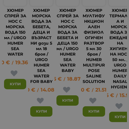
ХЮМЕР
ХЮМЕР
ХЮМЕР
ХЮМЕР
ХЮМЕР
СПРЕЙ ЗА
МОРСКА
СПРЕЙ ЗА
МУЛТИФУ
ТЕРМАЛ
НОС С
ВОДА ЗА
НОС С
НКЦИОН
А И
МОРСКА
БЕБЕТА,
МОРСКА
АЛЕН
МОРСК
ВОДА 150
ДЕЦА И
ВОДА ЗА
ФИЗИОЛ
ВОДА З
мл / URGO
ВЪЗРАСТ
БЕБЕТА И
ОГИЧЕН
ЕЖЕДНЕ
HUMER
НИ дози 5
ДЕЦА 150
РАЗТВОР
НА
SEA
мл 18
мл / URGO
5 мл 30
ХИГИЕН
WATER
броя /
HUMER
броя /
НА НОС
URGO
SEA
HUMER
50 мл. /
90
€
19.36
лв.
/
HUMER
WATER
MULTIPUR
URGO
SEA
BABY
POSE
HUMER
WATER
SALINE
DAILY
9.65
€
18.87
лв.
/
FOR BABY
SOLUTION
NASAL
КУПИ
HYGIEN
7.20
€
14.08
лв.
11.00
€
21.51
лв.
/
/
8.15
€
15.
/
КУПИ
КУПИ
КУПИ
КУПИ
7