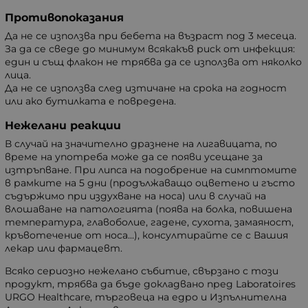
Противопоказания
Да не се използва при бебета на възраст под 3 месеца.
За да се сведе до минимум всякакъв риск от инфекция:
един и същ флакон не трябва да се използва от няколко
лица.
Да не се използва след изтичане на срока на годност
или ако бутилката е повредена.
Нежелани реакции
В случай на значително дразнене на лигавицата, по
време на употреба може да се появи усещане за
изтръпване. При липса на подобрение на симптомите
в рамките на 5 дни (продължаващо оцветено и гъсто
съдържимо при издухване на носа) или в случай на
влошаване на патологията (поява на болка, повишена
температура, главоболие, гадене, сухота, замаяност,
кръвотечение от носа...), консултирайте се с Вашия
лекар или фармацевт.
Всяко сериозно нежелано събитие, свързано с този
продукт, трябва да бъде докладвано пред Laboratoires
URGO Healthcare, търговеца на едро и Изпълнителна