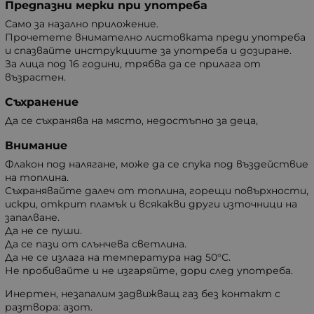
Предпазни мерки при употреба
Само за назално приложение.
Прочетете внимателно листовката преди употреба
и спазвайте инструкциите за употреба и дозиране.
За лица под 16 години, трябва да се прилага от
възрастен.
Съхранение
Да се съхранява на място, недостъпно за деца,
Внимание
Флакон под налягане, може да се спука под въздействие
на топлина.
Съхранявайте далеч от топлина, горещи повърхности,
искри, открит пламък и всякакви други източници на
запалване.
Да не се пуши.
Да се пази от слънчева светлина.
Да не се излага на температура над 50°С.
Не пробивайте и не изгаряйте, дори след употреба.
Инертен, незапалим задвижващ газ без контакт с
разтвора: азот.