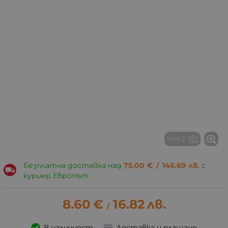
1 от 2
Безплатна доставка над
75.00
€
/
146.69
лв.
с
куриер Европът
8.60
€
16.82
лв.
/
В наличност
Доставка и плащане