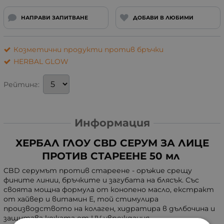
НАПРАВИ ЗАПИТВАНЕ
ДОБАВИ В ЛЮБИМИ
Козметични продукти против бръчки
HERBAL GLOW
Рейтинг:
Информация
ХЕРБАЛ ГЛОУ CBD СЕРУМ ЗА ЛИЦЕ
ПРОТИВ СТАРЕЕНЕ 50 мл
CBD серумът против стареене - оръжие срещу
фините линии, бръчките и загубата на блясък. Със
своята мощна формула от конопено масло, екстракт
от хайвер и витамин Е, той стимулира
производството на колаген, хидратира в дълбочина и
защитава кожата от UV увреждания.