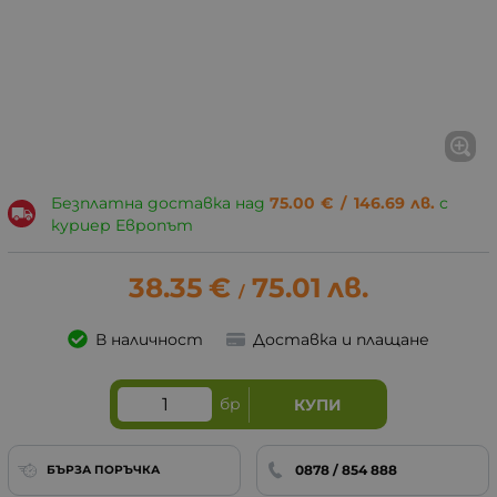
Безплатна доставка над
75.00
€
/
146.69
лв.
с
куриер Европът
38.35
€
75.01
лв.
/
В наличност
Доставка и плащане
бр
КУПИ
0878 / 854 888
БЪРЗА ПОРЪЧКА