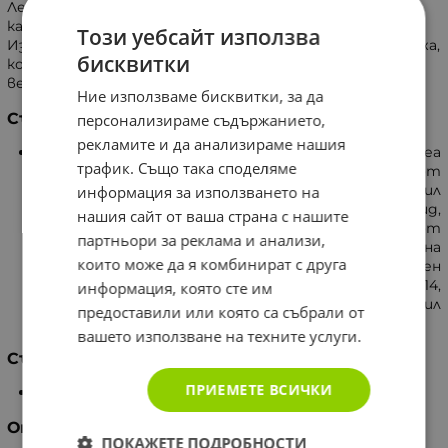
Лек и лесен за нанасяне, серумът подмладява кожата,
като ѝ придава здравословен блясък и младежки вид.
Този уебсайт използва
Използвайте го ежедневно за стегната и сияеща кожа,
бисквитки
която ще ви накара да се чувствате и изглеждате
великолепно.
Ние използваме бисквитки, за да
Съставки
персонализираме съдържанието,
рекламите и да анализираме нашия
Вода, Скуаланг, Глицерин, Пантенол, Масло от шеа
трафик. Също така споделяме
(Butyrospermum Parkii), Олейл ерукат, Масло от
семена на коноп, Глицерил олеат, Токоферил
информация за използването на
ацетат, Глицерил стеарат, Поликриламид,
нашия сайт от ваша страна с нашите
Екстракт от хайвер, Канабидиол, Екстракт от
партньори за реклама и анализи,
листа на зелен чай, Екстракт от корен на
които може да я комбинират с друга
аморофалус коняку,Феноксиетанол, Пропилен
гликол, Лаурет-7, Изопарафин C13-14,
информация, която сте им
Етилхексилглицерин, Парфюм, алфа-изометил
предоставили или която са събрали от
ионон.
вашето използване на техните услуги.
Съхранение
ПРИЕМЕТЕ ВСИЧКИ
Съхранявайте на тъмно място при 5-25°C.
Опаковка
ПОКАЖЕТЕ ПОДРОБНОСТИ