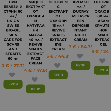
ПРИ
ЛИЦЕ С
ЧЕН КРЕМ
КРЕМ 50
ЕКСТРАК
БЕЛЕЗИ И
ЕКСТРАКТ
С
мл. /
ОТ
СТРИИ 60
ОТ
ЕКСТРАКТ
DUCRAY
ОХЛЮВ
мл /
ОХЛЮВИ
ОТ
MELASCR
100 мл /
UNION
И
ОХЛЮВИ
EEN
ASAM
SWISS
НАТУРАЛ
15 мл /
DEPIGME
KRAUTE
BIO-OIL
НИ
REVIVE
NTANT
HOF
SKIN
МАСЛА
SNAILS
NIGHT
SNAIL
CARE FOR
40 мл. /
EXTRACT
CREAM
EXTRAC
SCARS
REVIVE
EYE
GEL
43.13
€
84.35
лв.
/
AND
SNAILS
CREAM
12.75
€
24.
13
/
STRAITS
EXTRACT
22.95
€
44.89
лв.
/
60 ml
FACE
CREAM
20
€
27.77
лв.
КУПИ
/
24.34
€
47.60
лв.
КУПИ
/
КУПИ
КУПИ
КУПИ