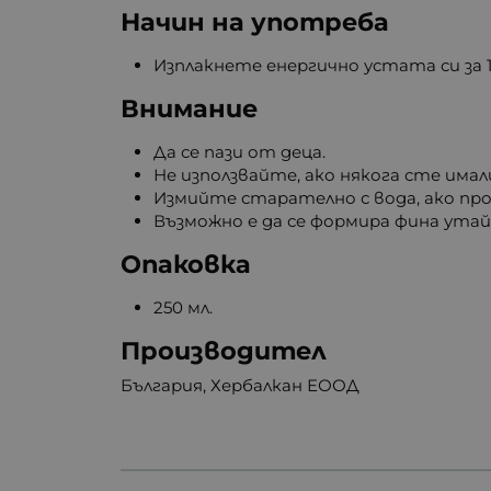
Начин на употреба
Изплакнете енергично устата си за 
Внимание
Да се пази от деца.
Не използвайте, ако някога сте има
Измийте старателно с вода, ако пр
Възможно е да се формира фина утай
Опаковка
250 мл.
Производител
България, Хербалкан ЕООД