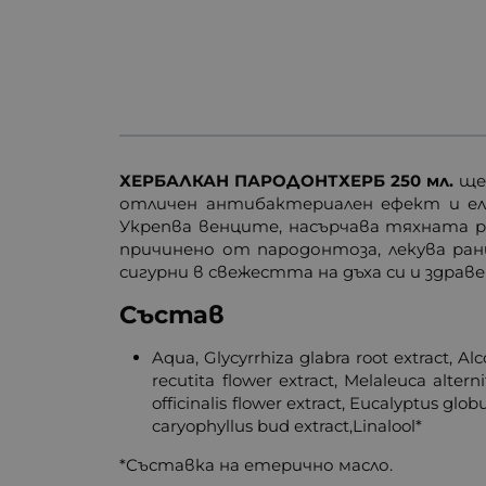
ХЕРБАЛКАН ПАРОДОНТХЕРБ 250 мл.
ще
отличен антибактериален ефект и ел
Укрепва венците, насърчава тяхната р
причинено от пародонтоза, лекува ран
сигурни в свежестта на дъха си и здрав
Състав
Aqua, Glycyrrhiza glabra root extract, Alc
recutita flower extract, Melaleuca alternif
officinalis flower extract, Eucalyptus glo
caryophyllus bud extract,Linalool*
*Съставка на етерично масло.