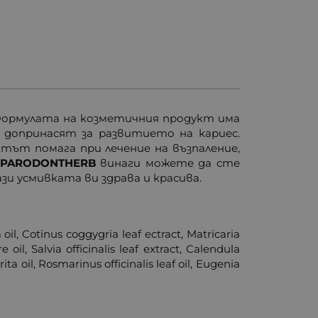
 Формулата на козметичния продукт има
допринасят за развитието на кариес.
тът помага при лечение на възпаление,
 PARODONTHERB
винаги можете да сте
зи усмивката ви здрава и красива.
oil, Cotinus coggygria leaf ectract, Matricaria
 oil, Salvia officinalis leaf extract, Calendula
a oil, Rosmarinus officinalis leaf oil, Eugenia