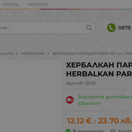
ПОМОЩ
КОНТАКТИ
0878 
за уста
HERBALKAN
ХЕРБАЛКАН ПАРОДОНТХЕРБ 250 мл. / 
ХЕРБАЛКАН ПАРО
HERBALKAN PA
Арт.№:
32119
Безплатна доставка 
Европът
12.12
€
23.70
лв
/
В наличност
Дост