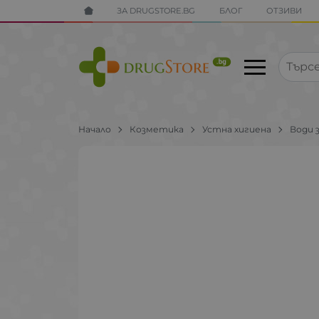
ЗА DRUGSTORE.BG
БЛОГ
ОТЗИВИ
Начало
Козметика
Устна хигиена
Води 