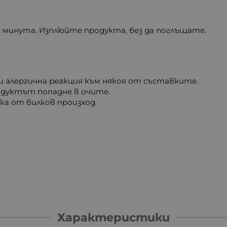
1 минута. Изплюйте продукта, без да поглъщате.
ли алергична реакция към някоя от съставките.
одуктът попадне в очите.
ка от билков произход.
Характеристики