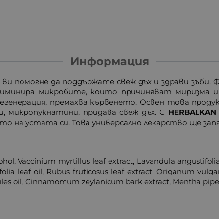
Информация
 ви помогне да поддържате свеж дъх и здрави зъби.
иминира микробите, които причиняват миризма и 
егенерация, премахва кървенето. Освен това продук
и, микропукнатини, придава свеж дъх. С
HERBALKAN
ето на устата си. Това универсално лекарство ще запа
ohol, Vaccinium myrtillus leaf extract, Lavandula angustifolia 
olia leaf oil, Rubus fruticosus leaf extract, Origanum vulgare
bules oil, Cinnamomum zeylanicum bark extract, Mentha piperit