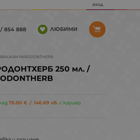
ВХОД
ЛЮБИМИ
/ 854 888
HERBALKAN PARODONTHERB
ДОНТХЕРБ 250 мл. /
RODONTHERB
над
75.00
€
/
146.69
лв.
с куриер
.
авка и плащане