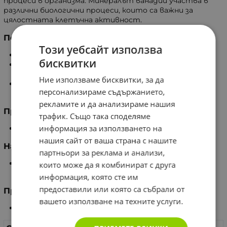
процеси в организма. Минералът ванадий участва в
различни биологични процеси, които са важни за
цялостната клетъчна активност.
Ползи
Този уебсайт използва
Подпомага усещането за сила и издръжливост
бисквитки
Благоприятства изграждането на мускулна маса
при тренировки
Ние използваме бисквитки, за да
Допринася за регулиране на нивата на кръвната
персонализираме съдържанието,
захар
рекламите и да анализираме нашия
Препоръчителен дневен прием
трафик. Също така споделяме
информация за използването на
1 таблетка.
нашия сайт от ваша страна с нашите
Начин на приготвяне
партньори за реклама и анализи,
Приемайте 1 таблетка дневно по време на
които може да я комбинират с друга
хранене.
информация, която сте им
предоставили или която са събрали от
Предназначение
вашето използване на техните услуги.
Подпомага за нормалните нива на кръвната захар.