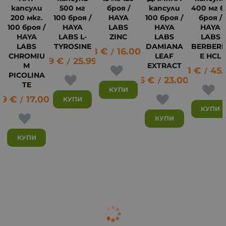
капсули
500 мг
броя /
капсули
400 мг 6
200 мкг.
100 броя /
HAYA
100 броя /
броя /
100 броя /
HAYA
LABS
HAYA
HAYA
HAYA
LABS L-
ZINC
LABS
LABS
LABS
TYROSINE
DAMIANA
BERBERI
8.18
€
16.00
лв.
/
CHROMIU
LEAF
E HCL
13.29
€
25.99
лв.
/
M
EXTRACT
23.01
€
45.
/
PICOLINA
11.76
€
23.00
лв.
20
/
TE
КУПИ
69
€
17.00
лв.
КУПИ
/
КУПИ
КУПИ
КУПИ