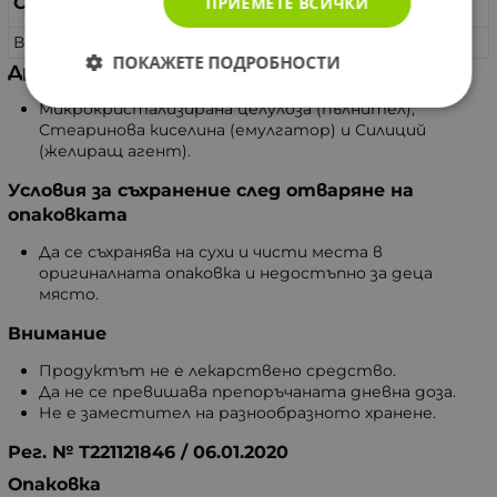
ПРИЕМЕТЕ ВСИЧКИ
Съставки
в 1 таблетка
Ванадил Сулфат
10 mg
ПОКАЖЕТЕ ПОДРОБНОСТИ
Други съставки
Микрокристализирана целулоза (пълнител),
Стеаринова киселина (емулгатор) и Силиций
(желиращ агент).
Условия за съхранение след отваряне на
опаковката
Да се съхранява на сухи и чисти места в
оригиналната опаковка и недостъпно за деца
място.
Внимание
Продуктът не е лекарствено средство.
Да не се превишава препоръчаната дневна доза.
Не е заместител на разнообразното хранене.
Рег. № Т221121846 / 06.01.2020
Опаковка