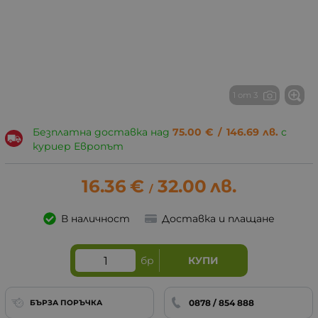
1 от 3
Безплатна доставка над
75.00
€
/
146.69
лв.
с
куриер Европът
16.36
€
32.00
лв.
/
В наличност
Доставка и плащане
бр
КУПИ
0878 / 854 888
БЪРЗА ПОРЪЧКА