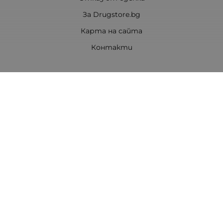
За Drugstore.bg
Карта на сайта
Контакти
Контакти
ДРАГСТОР.БГ ЕООД
6000 гр. Стара Загора
ЕИК:203463297
Телефон:
0878 854 888
Viber:
0878 854 888
Методи на плащане