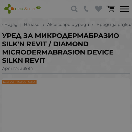
Назад
Начало
Аксесоари и уреди
Уреди за разкр
УРЕД ЗА МИКРОДЕРМАБРАЗИО
SILK'N REVIT / DIAMOND
MICRODERMABRASION DEVICE
SILKN REVIT
Арт.№:
33994
БЕЗПЛАТНА ДОСТАВКА