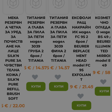
МЕКА
ТИТАНИЯ
ТИТАНИЯ
ЕКСФОЛИ
КОЗМЕТ
РЕЗЕРВН
РЕЗЕРВН
РЕЗЕРВН
РАЩ
ЧНО
А ЧЕТКА
А ГЛАВА
А ГЛАВА
НАКРАЙН
ОГЛЕДА
ЗА УРЕД
ЗА ПИЛА
ЗА ПИЛА
ИК модел
О моде
ЗА
ЗА ПЕТИ
ЗА ПЕТИ
FC 95 2
BS 49 /
ПОЧИСТВ
модел
модел
броя /
BEURER
АНЕ НА
3039
3039
BEURER
ILLUMIN
ЛИЦЕ
ГРУБА 2
ФИНА 2
REPLACE
TED
SILK'N
броя /
броя /
MENT
MIRROR
PURE ЗА
TITANIA
TITANIA
HEAD
model B
ЧУВСТВИ
model FC
49
7.45
€
14.57
7.45
лв.
€
14.57
лв.
/
/
ТЕЛНА
95
29.99
€
58
/
КОЖА /
EXFOLIAN
59
SILK'N
T
PURE
10.99
€
21.49
лв.
КУПИ
КУПИ
/
REFILL
КУПИ
BRUSH
SOFT
25
€
22.00
лв.
КУПИ
/