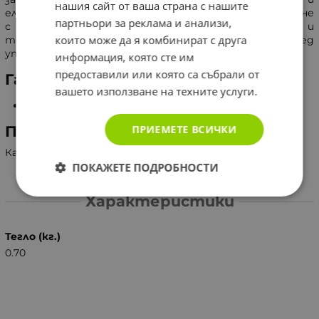
нашия сайт от ваша страна с нашите
еластичността на кожата и неабразивно почистване
партньори за реклама и анализи,
с помощта на ексфолиращ накрайник, за по-гладък и
които може да я комбинират с друга
тонизиран вид. Подходящ за всеки тип кожа. След
употреба, нанесете крем с SPF 30.
информация, която сте им
предоставили или която са събрали от
Гаранция
вашето използване на техните услуги.
2 години.
ПРИЕМЕТЕ ВСИЧКИ
Производител
Канада, Home Skinovations Ltd.
ПОКАЖЕТЕ ПОДРОБНОСТИ
Характеристики
Тегло (кг.)
0.70