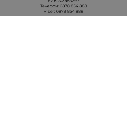
ЕИК:203463297
Телефон:
0878 854 888
Viber:
0878 854 888
Методи на плащане
Следвайте ни
Изпълнителна агенция по лекарствата
Български фармацевтичен съюз
Министерство на здравеопазването