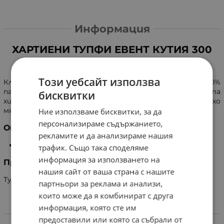
Информация
ХАРТИЕНИ ТУПФИ ЕВЕНТ КУТИЯ 300
броя
Този уебсайт използва
Клечки за уши, с хартиена дръжка, произведени от 100%
памук. Подходящи за поддържане на ежедневната
бисквитки
хигиена и грижа за красотата. Да се съхранява на сухо
място. Да не се поставя дълбоко в ушния канал.
Ние използваме бисквитки, за да
персонализираме съдържанието,
Опаковка
рекламите и да анализираме нашия
300 броя
трафик. Също така споделяме
информация за използването на
Производител
нашия сайт от ваша страна с нашите
Турция, СМС CONSUMER MEDICAL CARE
партньори за реклама и анализи,
които може да я комбинират с друга
информация, която сте им
Характеристики
предоставили или която са събрали от