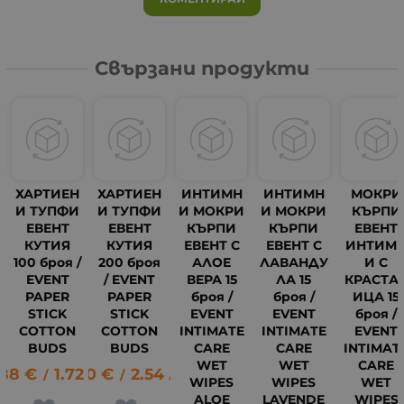
Свързани продукти
ХАРТИЕН
ХАРТИЕН
ИНТИМН
ИНТИМН
МОКРИ
И ТУПФИ
И ТУПФИ
И МОКРИ
И МОКРИ
КЪРПИ
ЕВЕНТ
ЕВЕНТ
КЪРПИ
КЪРПИ
ЕВЕНТ
КУТИЯ
КУТИЯ
ЕВЕНТ С
ЕВЕНТ С
ИНТИМ
100 броя /
200 броя
АЛОЕ
ЛАВАНДУ
И С
EVENT
/ EVENT
ВЕРА 15
ЛА 15
КРАСТА
PAPER
PAPER
броя /
броя /
ИЦА 15
STICK
STICK
EVENT
EVENT
броя /
COTTON
COTTON
INTIMATE
INTIMATE
EVENT
BUDS
BUDS
CARE
CARE
INTIMAT
WET
WET
CARE
.88
€
1.72
1.30
лв.
€
2.54
лв.
/
/
WIPES
WIPES
WET
ALOE
LAVENDE
WIPES