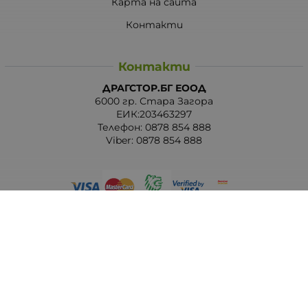
Карта на сайта
Контакти
Контакти
ДРАГСТОР.БГ ЕООД
6000 гр. Стара Загора
ЕИК:203463297
Телефон:
0878 854 888
Viber:
0878 854 888
Методи на плащане