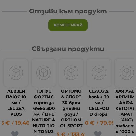
Отзиви към продукт
КОМЕНТИРАЙ
Свързани продукти
ЛЕВЗЕЯ
ТОНУС
ОРТОМО
СЕЛФУД
ХАЯ ЛАБ
ПЛЮС 10
ФОРТИС
Л СПОРТ
капки 30
АРГИНИ
мл /
сироп за
30 броя
мл /
АЛФА-
LEUZEA
мъже 300
дневни
CELLFOO
КЕТОГЛУ
PLUS
мл. / LIFE
дози /
D drops
АРАТ
NATURE &
ORTHOM
(AKG)
95
€
19.46
лв.
40.90
€
79.99
лв.
/
/
NUTRITIO
OL SPORT
таблет
N TONUS
и 1000 м
68.25
€
133.49
лв.
/