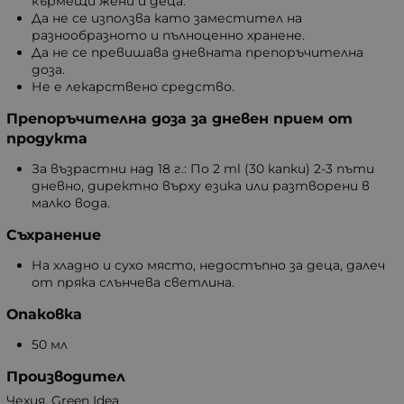
кърмещи жени и деца.
Да не се използва като заместител на
разнообразното и пълноценно хранене.
Да не се превишава дневната препоръчителна
доза.
Не е лекарствено средство.
Препоръчителна доза за дневен прием от
продукта
За възрастни над 18 г.: По 2 ml (30 капки) 2-3 пъти
дневно, директно върху езика или разтворени в
малко вода.
Съхранение
На хладно и сухо място, недостъпно за деца, далеч
от пряка слънчева светлина.
Опаковка
50 мл
Производител
Чехия, Green Idea