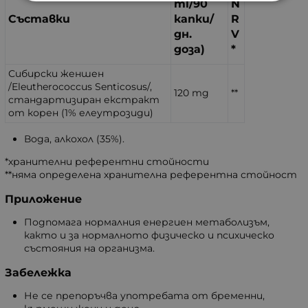
ml/90
N
Съставки
капки/
R
дн.
V
доза)
*
Сибирски женшен
/Eleutherococcus Senticosus/,
120 mg
**
стандартизиран екстракт
от корен (1% елеутрозиди)
Вода, алкохол (35%).
*хранителни референтни стойности
**няма определена хранителна референтна стойност
Приложение
Подпомага нормалния енергиен метаболизъм,
както и за нормалното физическо и психическо
състояния на организма.
Забележка
Не се препоръчва употребата от бременни,