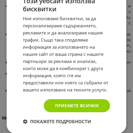
Този уебсайт използва
Адаптогенни свойства: Сибирският женшен е
бисквитки
известен като адаптоген – вещество, свързано с
адаптацията на организма към стрес (физически,
Ние използваме бисквитки, за да
психически и екологичен). Той често се асоциира с
персонализираме съдържанието,
устойчивост към стресови фактори.
рекламите и да анализираме нашия
Поддържа енергията и издръжливостта:
трафик. Също така споделяме
Добавката е популярна сред хора, интересуващи се
от физическа и умствена работоспособност,
информация за използването на
както и сред спортисти или при интензивни
нашия сайт от ваша страна с нашите
физически натоварвания.
партньори за реклама и анализи,
Подкрепа за имунната система: Сибирският
женшен подпомага устойчивостта на организма.
които може да я комбинират с друга
Поддържа когнитивните функции: Подкрепя
информация, която сте им
паметта, концентрацията и други умствени
предоставили или която са събрали от
процеси.
вашето използване на техните услуги.
Антиоксидантни свойства: Фенолните съединения
в растението са известни с антиоксидантните
си характеристики, свързани със защитата на
ПРИЕМЕТЕ ВСИЧКИ
клетките.
Номер/ Дата на вписване: Т222410158/13.12.2024
ПОКАЖЕТЕ ПОДРОБНОСТИ
(в 6
%