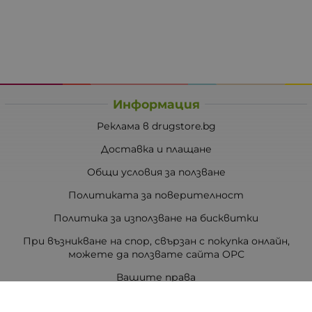
Информация
Реклама в drugstore.bg
Доставка и плащане
Общи условия за ползване
Политиката за поверителност
Политика за използване на бисквитки
При възникване на спор, свързан с покупка онлайн,
можете да ползвате сайта ОРС
Вашите права
Отказ от сделка