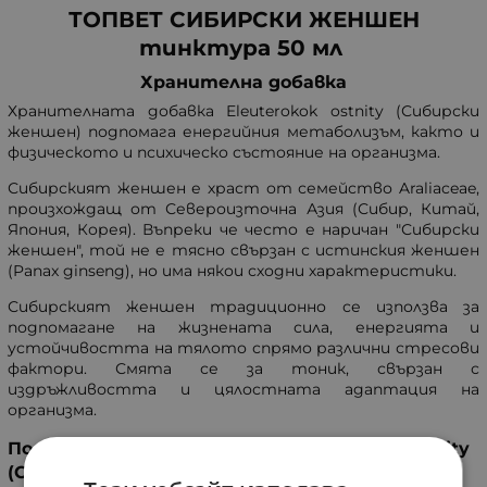
ТОПВЕТ СИБИРСКИ ЖЕНШЕН
тинктура 50 мл
Хранителна добавка
Хранителната добавка Eleuterokok ostnity (Сибирски
женшен) подпомага енергийния метаболизъм, както и
физическото и психическо състояние на организма.
Сибирският женшен е храст от семейство Araliaceae,
произхождащ от Североизточна Азия (Сибир, Китай,
Япония, Корея). Въпреки че често е наричан "Сибирски
женшен", той не е тясно свързан с истинския женшен
(Panax ginseng), но има някои сходни характеристики.
Сибирският женшен традиционно се използва за
подпомагане на жизнената сила, енергията и
устойчивостта на тялото спрямо различни стресови
фактори. Смята се за тоник, свързан с
издръжливостта и цялостната адаптация на
организма.
Ползи, свързани с приема на Eleuterokok ostnity
(Сибирски женшен)