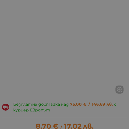
Безплатна доставка над
75.00
€
/
146.69
лв.
с
куриер Европът
8.70
€
17.02
лв.
/