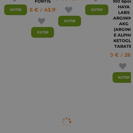
FORTIS
100 броя 
HAYA
22.45
€
43.91
лв.
КУПИ
КУПИ
/
LABS
ARGININ
КУПИ
AKG
20
(ARGINI
КУПИ
E ALPHA
KETOGL
TARATE
13.80
€
26.
/
КУПИ