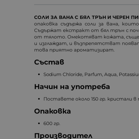
СОЛИ ЗА ВАНА С БЯЛ ТРЪН И ЧЕРЕН ПИ
опаковка съдържа соли за вана, коит
Съдържат екстракт от бял трън с по
от тялото. Омекотяват кожата, същев
и изглаждат, и възпрепятстват поява
това приятно ароматизират.
Състав
Sodium Chloride, Parfum, Aqua, Potassi
Начин на употреба
Поставете около 150 гр. кристали в
Опаковка
600 гр.
Производител