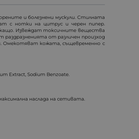
морените и болезнени мускули. Стилната
мат с нотки на цитрус и черен пипер.
скащо. Извеждат токсичните вещества
 раздразненията от различен произход
и. Омекотяват кожата, същевременно с
num Extract, Sodium Benzoate.
максимална наслада на сетивата.