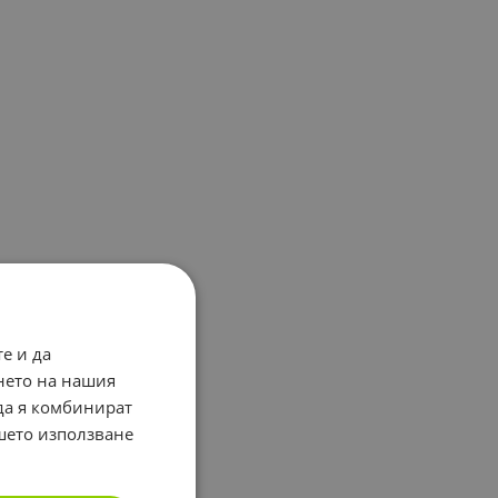
е и да
нето на нашия
 да я комбинират
ашето използване