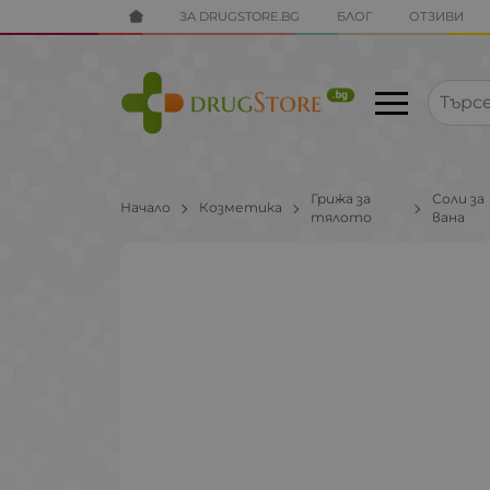
ЗА DRUGSTORE.BG
БЛОГ
ОТЗИВИ
Грижа за
Соли за
Начало
Козметика
тялото
вана