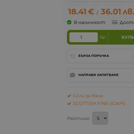
18.41
€
36.01
лв
/
В наличност
Дост
бр
КУП
БЪРЗА ПОРЪЧКА
НАПРАВИ ЗАПИТВАНЕ
Соли за вана
SCOTTISH FINE SOAPS
Рейтинг: