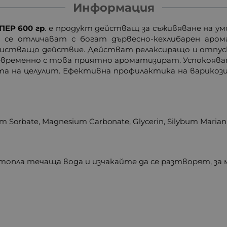
Информация
ПЕР 600 гр
. е продукт действащ за съживяване на у
о се отличават с богат дървесно-кехлибарен аро
чистващо действие. Действат релаксиращо и отпу
ременно с това приятно ароматизират. Успокояват
та на целулит. Ефективна профилактика на варикоз
um Sorbate, Magnesium Carbonate, Glycerin, Silybum Maria
 топла течаща вода и изчакайте да се разтворят, за 