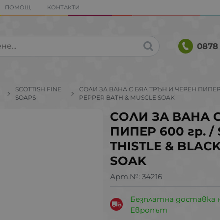
ПОМОЩ
КОНТАКТИ
0878 
SCOTTISH FINE
СОЛИ ЗА ВАНА С БЯЛ ТРЪН И ЧЕРЕН ПИПЕР 60
SOAPS
PEPPER BATH & MUSCLE SOAK
СОЛИ ЗА ВАНА С
ПИПЕР 600 гр. /
THISTLE & BLAC
SOAK
Арт.№:
34216
Безплатна доставка 
Европът