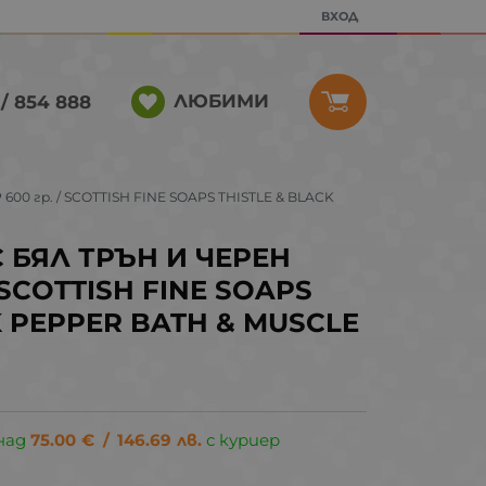
ВХОД
ЛЮБИМИ
/ 854 888
0 гр. / SCOTTISH FINE SOAPS THISTLE & BLACK
 БЯЛ ТРЪН И ЧЕРЕН
 SCOTTISH FINE SOAPS
K PEPPER BATH & MUSCLE
над
75.00
€
/
146.69
лв.
с куриер