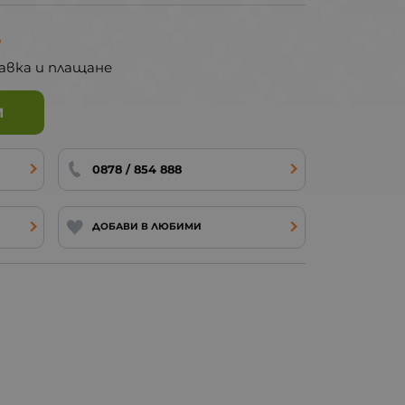
.
авка и плащане
И
0878 / 854 888
ДОБАВИ В ЛЮБИМИ