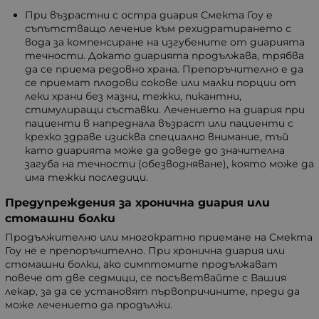
При възрастни с остра диария Смекта Гоу е
съпътстващо лечение към рехидратирането с
вода за компенсиране на изгубените от диарията
течности. Докато диарията продължава, трябва
да се приема редовно храна. Препоръчително е да
се приемат плодови сокове или малки порции от
леки храни без мазни, тежки, пикантни,
стимулиращи съставки. Лечението на диария при
пациенти в напреднала възраст или пациенти с
крехко здраве изисква специално внимание, тъй
като диарията може да доведе до значителна
загуба на течности (обезводняване), която може да
има тежки последици.
Предупреждения за хронична диария или
стомашни болки
Продължително или многократно приемане на Смекта
Гоу не е препоръчително. При хронична диария или
стомашни болки, ако симптомите продължават
повече от две седмици, се посъветвайте с Вашия
лекар, за да се установят първопричините, преди да
може лечението да продължи.