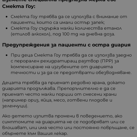
Смекта Гоу:
Смекта Гоу трябва да се използва с внимание от
пациенти, които са имали остър запек;
Смекта Гоу съдържа малки количества етанол
(етилов алкохол), под 100 mg на дневна доза.
Предупреждения за пациенти с остра диария
При деца Смекта Гоу трябва да се използва заедно
с перорален рехидратиращ разтвор (ПРР) за
компенсиране на изгубените от диарията
течности и за да се предотврати обезводняване.
Децата трябва да приемат редовно храна, докато
диарията продължава. Препоръчително е да се
приемат често малки порции от смесени храни
(например ориз, яйца, месо, готвени плодове и
зеленчуци).
Ако детето изпитва промени в поведението, ако
симптомите на диарията не се подобряват или се
влошават, или има често или постоянно повръщане, се
обърнете към Вашия лекар.