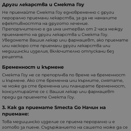
Други лекарства и Смекта Гоу
Не приемайте Смекта Гоу едновременно с други
перорално приемани лекарства, за да не намалите
ефективността на другото лечение.
Препоръчително е да има интервал от 2 часа между
приемането на други лекарства и Смекта Гоу.
Уведомете Вашия лекар или фармацевт, ако приемате
или наскоро сте приемали други лекарства или
медицински изделия, включително отпускани без
рецепта.
Бременност и кърмене
Смекта Гоу не се препоръчва по време на бременност
и кърмене. Ако сте бременна или кърмите, смятате,
че може да сте бременна или планирате бременност,
консултирайте се с Вашия лекар или фармацевт
преди да приемете Смекта Гоу.
3. Как да приемате Smecta Go Начин на
приемане:
Това медицинско изделие се приема перорално и е
готово за пиене. Съдържанието на сашето може да се