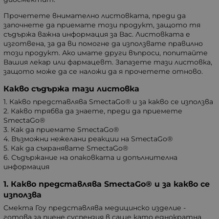
Прочетете внимателно листовката, преди да
започнете да приемате този продукт, защото тя
съдържа важна информация за Вас. Листовката е
изготвена, за да ви помогне да използвате правилно
този продукт. Ако имате други въпроси, попитайте
Вашия лекар или фармацевт. Запазете тази листовка,
защото може да се наложи да я прочетете отново.
Какво съдържа тази листовка
1. Какво представлява SmectaGo® и за какво се използва
2. Какво трябва да знаете, преди да приемете
SmectaGo®
3. Как да приемате SmectaGo®
4. Възможни нежелани реакции на SmectaGo®
5. Как да съхранявате SmectaGo®
6. Съдържание на опаковката и допълнителна
информация
1. Какво представлява SmectaGo® и за какво се
използва
Смекта Гоу представлява медицинско изделие -
готова за пиене суспензия в саше като еднократна