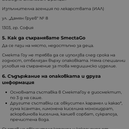
Изпълнителна агенция по лекарствата (ИАЛ)
ул. „Дамян Груев" № 8
1303, гр. София
5. Как да съхранявате SmectaGo
Да се пази на място, недостъпно за деца.
Смекта Гоу не трябва да се използва след срока на
годност, отбелязан върху опаковката. Няма специални
условия на съхранение за това медицинско изделие.
6. Съдържание на опаковката и друга
информация
Основната съставка в СмектаГоу е диосмектит,
по 3 g на саше.
Другите съставки са: овкусител карамел и какао*,
гума ксантан, лимонена киселина монохидрат,
аскорбинова киселина, калиев сорбат, сукрапоза,
пречистена вода.
Състав на овкусителя карамел и какао: смес от