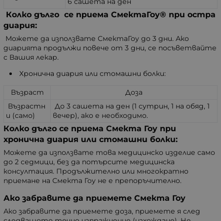
6 сашета на ден
Колко дълго се приема СмектаГоу® при остра
диария:
Можете да използвате СмектаГоу до 3 дни. Ако
диарията продължи повече от 3 дни, се посъветвайте
с Вашия лекар.
Хронична диария или стомашни болки:
Възраст
Доза
Възрастн
До 3 сашета на ден (1 сутрин, 1 на обяд, 1
и (само)
вечер), ако е необходимо.
Колко дълго се приема Смекта Гоу при
хронична диария или стомашни болки:
Можете да използвате това медицинско изделие само
до 2 седмици, без да потърсите медицинска
консултация. Продължително или многократно
приемане на Смекта Гоу не е препоръчително.
Ако забравите да приемете Смекта Гоу
Ако забравите да приемете доза, приемете я след
следващото течно изпражнение (изхождане). Не