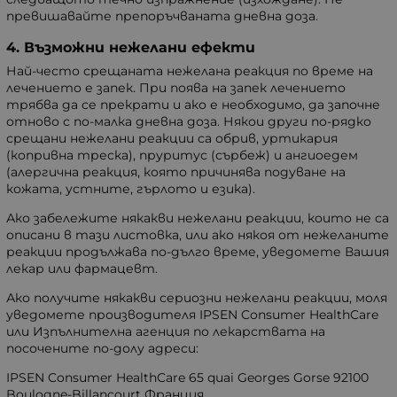
превишавайте препоръчваната дневна доза.
4. Възможни нежелани ефекти
Най-често срещаната нежелана реакция по време на
лечението е запек. При поява на запек лечението
трябва да се прекрати и ако е необходимо, да започне
отново с по-малка дневна доза. Някои други по-рядко
срещани нежелани реакции са обрив, уртикария
(копривна треска), пруритус (сърбеж) и ангиоедем
(алергична реакция, която причинява подуване на
кожата, устните, гърлото и езика).
Ако забележите някакви нежелани реакции, които не са
описани в тази листовка, или ако някоя от нежеланите
реакции продължава по-дълго време, уведомете Вашия
лекар или фармацевт.
Ако получите някакви сериозни нежелани реакции, моля
уведомете производителя IPSEN Consumer HealthCare
или Изпълнителна агенция по лекарствата на
посочените по-долу адреси:
IPSEN Consumer HealthCare 65 quai Georges Gorse 92100
Boulogne-Billancourt Франция