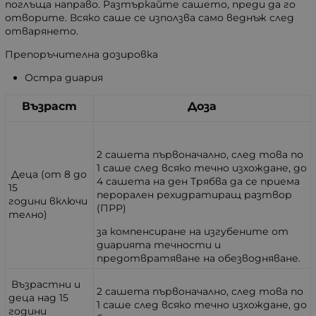
поглъща направо. Разтъркайте сашето, преди да го
отворите. Всяко саше се използва само веднъж след
отварянето.
Препоръчителна дозировка
Остра диария
Възраст
Доза
2 сашета първоначално, след това по
1 саше след всяко течно изхождане, до
Деца (от 8 до
4 сашета на ден Трябва да се приема
15
перорален рехидратиращ разтвор
години включи
(ПРР)
телно)
за компенсиране на изгубените от
диарията течности и
предотвратяване на обезводняване.
Възрастни и
2 сашета първоначално, след това по
деца над 15
1 саше след всяко течно изхождане, до
години