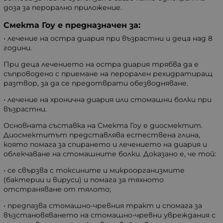
доза за перорално приложение.
Смекта Гоу е предназначен за:
• лечение на остра диария при възрастни и деца над 8
години.
При деца лечението на остра диария трябва да е
съпроводено с приемане на перорален рехидратиращ
разтвор, за да се предотврати обезводняване.
• лечение на хронична диария или стомашни болки при
възрастни.
Основната съставка на Смекта Гоу е диосмектит.
Диосмектитът представлява естествена глина,
която помага за спирането и лечението на диария и
облекчаване на стомашните болки. Доказано е, че той:
• се свързва с токсините и микроорганизмите
(бактерии и вируси) и помага за тяхното
отстраняване от тялото;
• предпазва стомашно-чревния тракт и спомага за
възстановяването на стомашно-чревни увреждания с