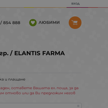
ВХОД
ЛЮБИМИ
/ 854 888
гр. / ELANTIS FARMA
ка и плащане
аден, оставете Вашата ел. поща, за да
им отново или да Ви предложим негов