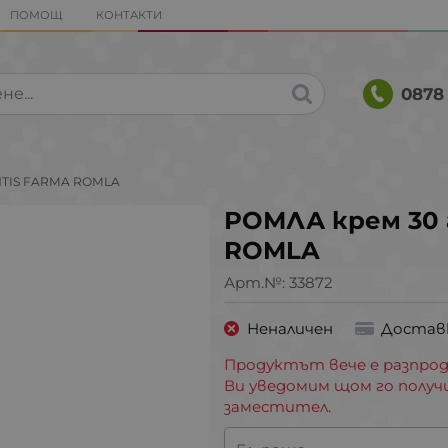
ПОМОЩ
КОНТАКТИ
0878 
ANTIS FARMA ROMLA
РОМЛА крем 30 
ROMLA
Арт.№:
33872
Неналичен
Достав
Продуктът вече е разпрод
Ви уведомим щом го получ
заместител.