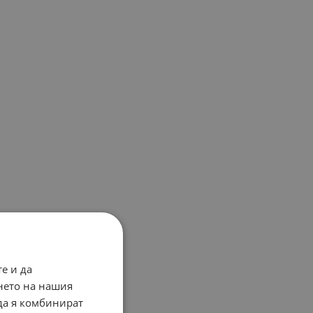
е и да
нето на нашия
 да я комбинират