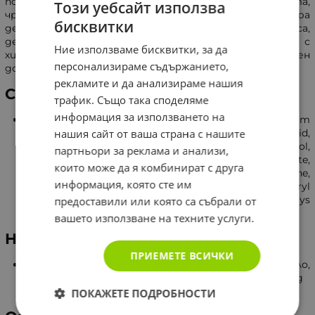
помага за възстановяване на хомеостазата на кожата,
Този уебсайт използва
чрез стягащ и регенериращ ефект. Нормализира
бисквитки
дебелината на роговия слой на епидермиса,
дерматологично и микробиологично тествани, с
Ние използваме бисквитки, за да
хипоалергенна формула. Бутилката е снабдена с удобен
персонализираме съдържанието,
дозатор, който осигурява икономична консумация.
рекламите и да анализираме нашия
Състав
трафик. Също така споделяме
информация за използването на
Cetyl Dimethicone, PEG-8, Tocopherol, Magnesium
нашия сайт от ваша страна с нашите
Sulfate, Ascorbyl Palmitate, Citric Acid, Ascorbic Acid,
Parfum (Fragrance), Phenoxyethanol,
партньори за реклама и анализи,
Ethylhexylglycerin, Aqua (Water), C12-15 Alkyl Benzoate,
които може да я комбинират с друга
Sodium Lactate, Isohexadecane, Cyclopentasiloxane,
информация, която сте им
Glycerin, PEG-30 Dipolyhydroxystearate, Tocopheryl
Acetate, Butyrospermum parkii (Shea) Butter, Zea mays
предоставили или която са събрали от
(Corn) Oil, Hydrogenated Castor Oil, Sodium DNA.
вашето използване на техните услуги.
Начин на употреба
ПРИЕМЕТЕ ВСИЧКИ
Нанасяйте върху чиста и суха кожа по цялото тяло,
веднъж или два пъти на ден, за предпочитане след
баня или душ.
ПОКАЖЕТЕ ПОДРОБНОСТИ