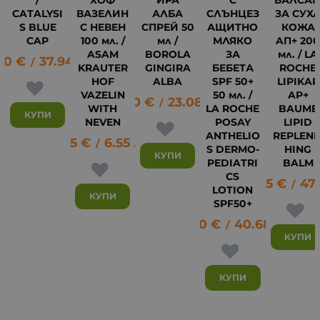
CATALYSI
ВАЗЕЛИН
АЛБА
СЛЪНЦЕЗ
ЗА СУХ
S BLUE
С НЕВЕН
СПРЕЙ 50
АЩИТНО
КОЖА
CAP
100 мл. /
мл /
МЛЯКО
AП+ 20
ASAM
BOROLA
ЗА
мл. / LA
40
€
37.94
лв.
/
KRAUTER
GINGIRA
БЕБЕТА
ROCHE
HOF
ALBA
SPF 50+
LIPIKAR
VAZELIN
50 мл. /
AP+
11.80
€
23.08
лв.
/
WITH
LA ROCHE
BAUME
КУПИ
NEVEN
POSAY
LIPID
ANTHELIO
REPLENI
3.35
€
6.55
лв.
/
S DERMO-
HING
24
КУПИ
PEDIATRI
BALM
CS
24.05
€
47
/
LOTION
КУПИ
SPF50+
20.80
€
40.68
лв.
/
КУПИ
КУПИ