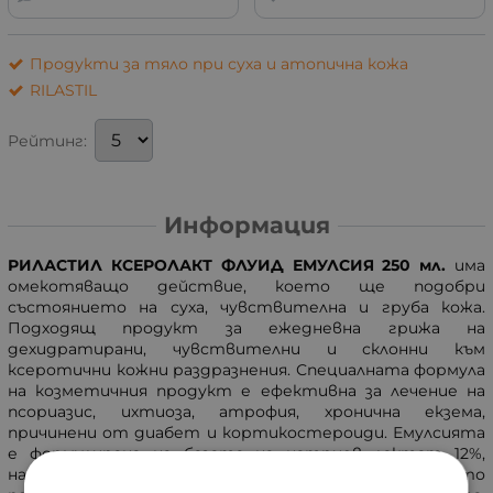
Продукти за тяло при суха и атопична кожа
RILASTIL
Рейтинг:
Информация
РИЛАСТИЛ КСЕРОЛАКТ ФЛУИД ЕМУЛСИЯ 250 мл.
има
омекотяващо действие, което ще подобри
състоянието на суха, чувствителна и груба кожа.
Подходящ продукт за ежедневна грижа на
дехидратирани, чувствителни и склонни към
ксеротични кожни раздразнения. Специалната формула
на козметичния продукт е ефективна за лечение на
псориазис, ихтиоза, атрофия, хронична екзема,
причинени от диабет и кортикостероиди. Емулсията
е формулирана на базата на натриев лактат 12%,
натриева ДНК, витамин Е и масло от ший, което