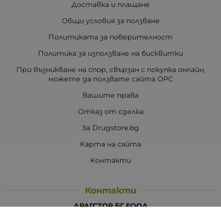
Доставка и плащане
Общи условия за ползване
Политиката за поверителност
Политика за използване на бисквитки
При възникване на спор, свързан с покупка онлайн,
можете да ползвате сайта ОРС
Вашите права
Отказ от сделка
За Drugstore.bg
Карта на сайта
Контакти
Контакти
ДРАГСТОР.БГ ЕООД
6000 гр. Стара Загора