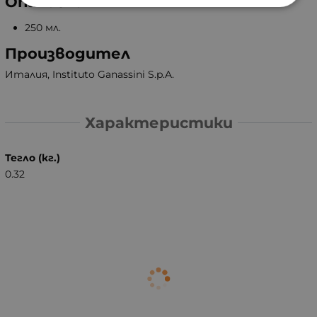
Опаковка
250 мл.
Производител
Италия, Instituto Ganassini S.p.A.
Характеристики
Тегло (кг.)
0.32