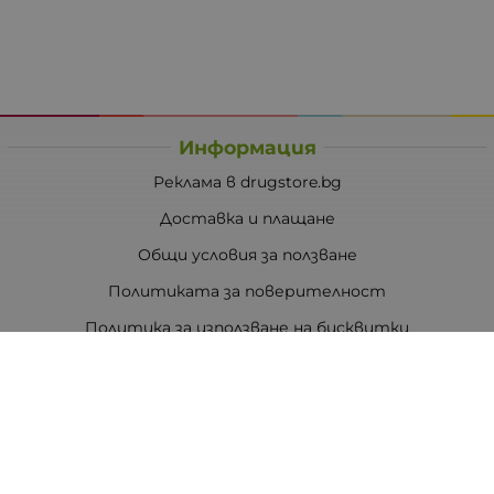
Информация
Реклама в drugstore.bg
Доставка и плащане
Общи условия за ползване
Политиката за поверителност
Политика за използване на бисквитки
При възникване на спор, свързан с покупка онлайн,
можете да ползвате сайта ОРС
Вашите права
Отказ от сделка
За Drugstore.bg