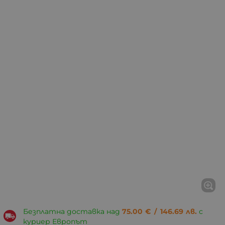
Безплатна доставка над
75.00
€
/
146.69
лв.
с
куриер Европът