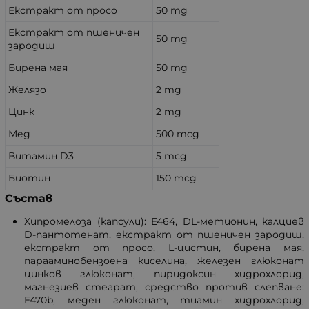
Екстракт от просо
50 mg
Екстракт от пшеничен
50 mg
зародиш
Бирена мая
50 mg
Желязо
2 mg
Цинк
2 mg
Мед
500 mcg
Витамин D3
5 mcg
Биотин
150 mcg
Състав
Хипромелоза (капсули): E464, DL-метионин, калциев
D-пантотенат, екстракт от пшеничен зародиш,
екстракт от просо, L-цистин, бирена мая,
парааминобензоена киселина, железен глюконат
цинков глюконат, пиридоксин хидрохлорид,
магнезиев стеарат, средство против слепване:
E470b
, меден глюконат, тиамин хидрохлорид,