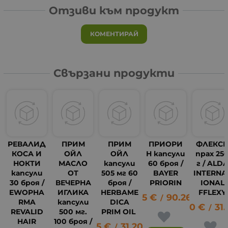
Отзиви към продукт
КОМЕНТИРАЙ
Свързани продукти
РЕВАЛИД
ПРИМ
ПРИМ
ПРИОРИ
ФЛЕКС
КОСА И
ОЙЛ
ОЙЛ
Н капсули
прах 25
НОКТИ
МАСЛО
капсули
60 броя /
г / ALD
капсули
ОТ
505 мг 60
BAYER
INTERNA
30 броя /
ВЕЧЕРНА
броя /
PRIORIN
IONAL
EWOPHA
ИГЛИКА
HERBAME
FFLEXY
46.15
€
90.26
лв.
/
RMA
капсули
DICA
16.00
€
31.
/
REVALID
500 мг.
PRIM OIL
HAIR
100 броя /
15.95
€
31.20
лв.
34
/