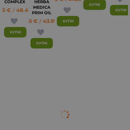
COMPLEX
HERBA
КУПИ
MEDICA
75
€
48.41
лв.
КУПИ
/
PRIM OIL
22.45
€
43.91
лв.
КУПИ
/
КУПИ
КУПИ