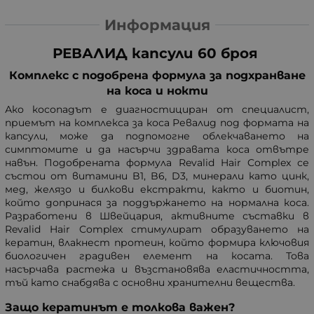
Информация
РЕВАЛИД капсули 60 броя
Комплекс с подобрена формула за подхранване
на коса и нокти
Ако косопадът е диагностициран от специалист,
приемът на комплекса за коса Ревалид под формата на
капсули, може да подпомогне облекчаването на
симптомите и да насърчи здравата коса отвътре
навън. Подобрената формула Revalid Hair Complex се
състои от витамини B1, B6, D3, минерали като цинк,
мед, желязо и билкови екстракти, както и биотин,
който допринася за поддържането на нормална коса.
Разработени в Швейцария, активните съставки в
Revalid Hair Complex стимулират образуването на
кератин, влакнест протеин, който формира ключовия
биологичен градивен елемент на косата. Това
насърчава растежа и възстановява еластичността,
тъй като снабдява с основни хранителни вещества.
Защо кератинът е толкова важен?