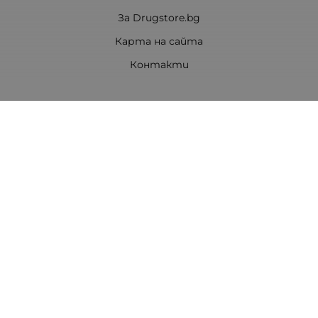
За Drugstore.bg
Карта на сайта
Контакти
Контакти
ДРАГСТОР.БГ ЕООД
6000 гр. Стара Загора
ЕИК:203463297
Телефон:
0878 854 888
Viber:
0878 854 888
Методи на плащане