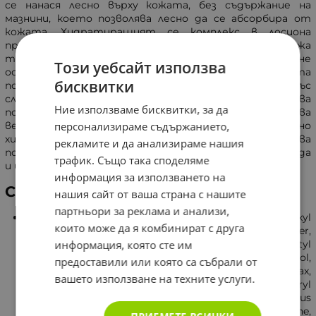
се нанася лесно върху кожата, без съдържание на
мазнини, което позволява лесно да се абсорбира от
кожата. Хидратиращият се комплекс в лосиона
предотвратява беленето на кожата, което задържа
тена за по-дълъг период. Водоустойчивата формула не
Този уебсайт използва
оставя мазни следи след употреба. Кожната
бисквитки
повърхност е защитена, а тена - озарен. Със
слънцезащитен фактор SPF50+. Възпрепятства
Ние използваме бисквитки, за да
появата на фини линии и бръчки и намалява
персонализираме съдържанието,
вероятността от алергична проява. Нежно
хидратира и успокоява кожата и предотвратява
рекламите и да анализираме нашия
появата на комедони. Изключително устойчив на вода
трафик. Също така споделяме
и изпотяване, ефективен в рамките на пет часа.
информация за използването на
Състав
нашия сайт от ваша страна с нашите
партньори за реклама и анализи,
Aquа, Homosаlate, Benzоphenone-3, Ethylhеxyl
които може да я комбинират с друга
Sаlicylate, Octоcrylene, Styrеne/Acrylamide Copоlymer,
информация, която сте им
Glycеrin, Tridеcyl Salicylаte, Butyl
Methoxydibеnzoylmethane, Silicа, Butylеne Glycоl,
предоставили или която са събрали от
Diethylhеxyl 2,6, Naphthаlate, Synthеtic Bеeswax,
вашето използване на техните услуги.
Cаprylyl Methicоne, Cеtyl Dimеthicone, Tocоpheryl
Acеtate, Bisabоlol, Dipоtassium, Glycyrrhizаte, Prunus
Amygdаlus Dulcis Extrаct, Cаprylyl Glycоl, Dimеthicone,