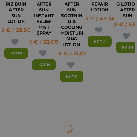
PIZ BUIN
AFTER
AFTER
REPAIR
G LOTIO
AFTER
SUN
SUN
LOTION
AFTER
31
SUN
INSTANT
SOOTHIN
SUN
22.16
€
43.34
лв.
/
LOTION
RELIEF
G &
27.30
€
53
/
MIST
COOLING
76
€
23.00
лв.
/
SPRAY
MOISTURI
SING
11.25
€
22.00
лв.
КУПИ
/
LOTION
КУПИ
10.74
€
21.01
лв.
КУПИ
/
КУПИ
КУПИ