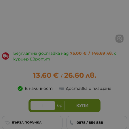
Безплатна доставка над
75.00
€
/
146.69
лв.
с
куриер Европът
13.60
€
26.60
лв.
/
В наличност
Доставка и плащане
бр
КУПИ
0878 / 854 888
БЪРЗА ПОРЪЧКА