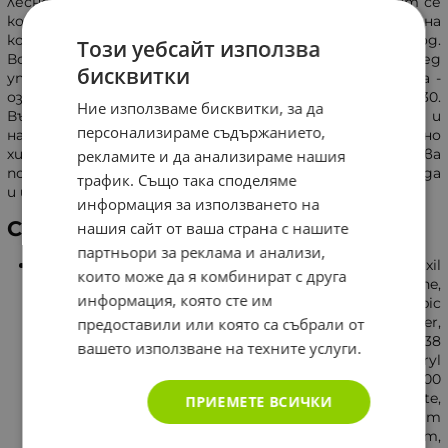
лесно да се абсорбира от кожата. Хидратиращият се
комплекс в лосиона предотвратява беленето на
кожата, което задържа тена за по-дълъг период.
Този уебсайт използва
Водоустойчивата формула не оставя мазни следи след
бисквитки
употреба. Кожната повърхност е защитена, а тена -
озарен. Със слънцезащитен фактор SPF30.
Ние използваме бисквитки, за да
Възпрепятства появата на фини линии и бръчки и
персонализираме съдържанието,
намалява вероятността от алергична проява. Нежно
хидратира и успокоява кожата и предотвратява
рекламите и да анализираме нашия
появата на комедони. Изключително устойчив на вода
трафик. Също така споделяме
и изпотяване, ефективен в рамките на пет часа.
информация за използването на
Състав
нашия сайт от ваша страна с нашите
партньори за реклама и анализи,
Aquа, Homоsalate, Bеnzophenone - 3, Glycеrin, Ethylhеxil
които може да я комбинират с друга
Salicylаte, Dimеthicone, Butyl, Methоxydibenzonethane,
информация, която сте им
Butylеne Glycоl, VP/Hexadecаne Copоlymer, Adipic
Acid/Diеthylene Glycоl/ Glycеrin Crosspоlimer,
предоставили или която са събрали от
Octоcrylene, Diеthylhexyl 2,6 Nаphtalate, Silicа, C30-38
вашето използване на техните услуги.
Olеfin/Isoprоpyl Maleаte/Ma Copоlymer, Tocоpheryl
Acеtate, Cеprylyl Glycоl, Glycеryl Staerаte, PEG-100
Steаrate, Glycеryl Steаrate, Trimеthylsiloxysilicаte,
ПРИЕМЕТЕ ВСИЧКИ
Trisiloxаne, Hydrоxyethyl Acrylаte/Sоdium
Acrylоyldimethyl Tаurate Copolymеr, Sclerоtium Gum,