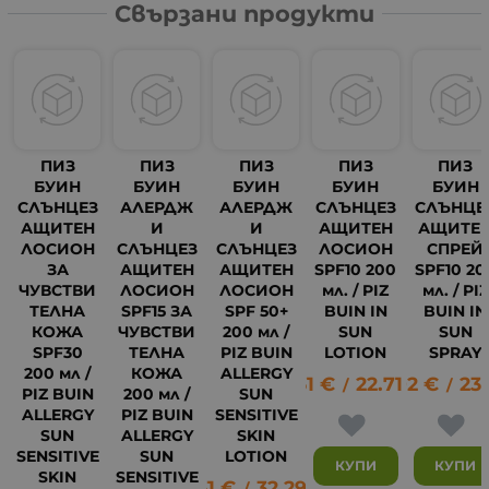
Свързани продукти
ПИЗ
ПИЗ
ПИЗ
ПИЗ
ПИЗ
БУИН
БУИН
БУИН
БУИН
БУИН
СЛЪНЦЕЗ
АЛЕРДЖ
АЛЕРДЖ
СЛЪНЦЕЗ
СЛЪНЦЕ
АЩИТЕН
И
И
АЩИТЕН
АЩИТЕ
ЛОСИОН
СЛЪНЦЕЗ
СЛЪНЦЕЗ
ЛОСИОН
СПРЕЙ
ЗА
АЩИТЕН
АЩИТЕН
SPF10 200
SPF10 20
ЧУВСТВИ
ЛОСИОН
ЛОСИОН
мл. / PIZ
мл. / PIZ
ТЕЛНА
SPF15 ЗА
SPF 50+
BUIN IN
BUIN IN
КОЖА
ЧУВСТВИ
200 мл /
SUN
SUN
SPF30
ТЕЛНА
PIZ BUIN
LOTION
SPRAY
200 мл /
КОЖА
ALLERGY
11.61
€
22.71
12.02
лв.
€
23.
14
/
/
PIZ BUIN
200 мл /
SUN
ALLERGY
PIZ BUIN
SENSITIVE
SUN
ALLERGY
SKIN
SENSITIVE
SUN
LOTION
КУПИ
КУПИ
SKIN
SENSITIVE
16.51
€
32.29
лв.
/