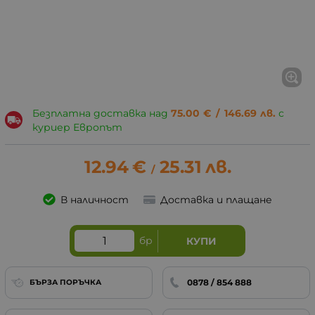
Безплатна доставка над
75.00
€
/
146.69
лв.
с
куриер Европът
12.94
€
25.31
лв.
/
В наличност
Доставка и плащане
бр
КУПИ
0878 / 854 888
БЪРЗА ПОРЪЧКА