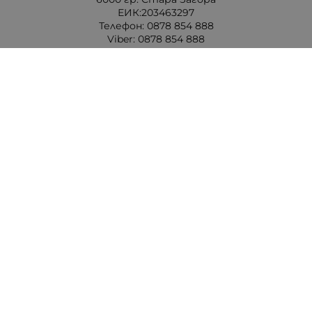
ЕИК:203463297
Телефон:
0878 854 888
Viber:
0878 854 888
Методи на плащане
Следвайте ни
Изпълнителна агенция по лекарствата
Български фармацевтичен съюз