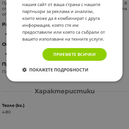
Предимствата на продуктите са доказани в
нашия сайт от ваша страна с нашите
специализирани изследвания на производителя с група
партньори за реклама и анализи,
от 20 ползвателя - в периода Юли-Август 2021.
които може да я комбинират с друга
Размер
информация, която сте им
предоставили или която са събрали от
L (100 - 150 см)
вашето използване на техните услуги.
Опаковка
10 броя
ПРИЕМЕТЕ ВСИЧКИ
Производител
ПОКАЖЕТЕ ПОДРОБНОСТИ
Полша, TZMO SA
Характеристики
Тегло (кг.)
4.80