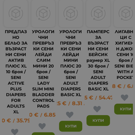
ПРЕДПАЗ
УРОЛОГИ
УРОЛОГИ
ПАМПЕРС
ЛИГАВН
НО
ЧНИ
ЧНИ
ЗА
ЦИ С
БЕЛЬО ЗА
ПРЕВРЪЗ
ПРЕВРЪЗ
ВЪЗРАСТ
ХИГИЕН
ВЪЗРАСТ
КИ СЕНИ
КИ СЕНИ
НИ СЕНИ
Н ДЖО
НИ СЕНИ
ЛЕЙДИ
ЛЕЙДИ
БЕЙСИК
СЕНИ 10
АКТИВ
СЛИМ
МИНИ
размер XL
броя /
ПЛЮС XL
МИНИ 20
ПЛЮС 20
30 броя /
SENI BIB
10 броя /
броя /
броя /
SENI
WITH A
SENI
SENI
SENI
ADULT
POCKET
ACTIVE
LADY
ADULT
DIAPERS
3.48
€
6.
/
PLUS
SLIM MINI
DIAPERS
BASIC XL
6
DIAPERS
BLADDER
BASIC XL
27.85
€
54.47
лв.
/
FOR
CONTROL
4.25
€
8.31
лв.
/
ADULTS
PADS
КУПИ
XL
3.50
€
6.85
лв.
/
30
€
35.79
лв.
КУПИ
/
КУПИ