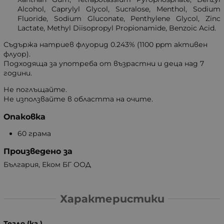
Alcohol, Caprylyl Glycol, Sucralose, Menthol, Sodium
Fluoride, Sodium Gluconate, Penthylene Glycol, Zinc
Lactate, Methyl Diisopropyl Propionamide, Benzoic Acid.
Съдържа натриев флуорид 0.243% (1100 ppm активен
флуор).
Подходяща за употреба от възрастни и деца над 7
години.
Не поглъщайте.
Не използвайте в областта на очите.
Опаковка
60 грама
Произведено за
България, Еком БГ ООД
Характеристики
Тегло (кг.)