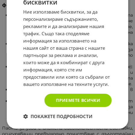
бисквитки
формула Fluoride+ и техните ползи
Ние използваме бисквитки, за да
Флуорид+: Основната съставка във формулата
персонализираме съдържанието,
Fluoride+ е флуоридът, който спомага за укрепване
рекламите и да анализираме нашия
на зъбите, като възстановява минералите,
изгубени по време на ежедневната употреба на
трафик. Също така споделяме
храни и напитки.
информация за използването на
Хидратирана силика (Hydrated Silica): Тази съставка
нашия сайт от ваша страна с нашите
действа като нежен абразив, който спомага за
партньори за реклама и анализи,
премахването на плака и повърхностни петна по
зъбите, като същевременно не поврежда емайла.
които може да я комбинират с друга
Калциев глицерофосфат (Calcium Glycerophosphate):
информация, която сте им
Тази съставка подпомага укрепването на емайла и
предоставили или която са събрали от
поддържа оптималния минерален баланс в устната
вашето използване на техните услуги.
кухина, като осигурява здравословен вид на зъбите.
Цинков лаκтат (Zinc Lactate): Ключова съставка в
поддържането на свежест в устата.
ПРИЕМЕТЕ ВСИЧКИ
Тетранатриев пирофосфат (Tetrasodium
Pyrophosphate): Тази съставка спомага за
предотвратяване на отлагането на калциеви йони
ПОКАЖЕТЕ ПОДРОБНОСТИ
върху зъбите.
Паста за зъби с вложени висококачествени съставки,
осигуряващи превъзходно почистване с дълготрайни