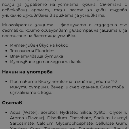
ползи за здравето на устната кухина. Съчетана с
освежаващ аромат, тази паста за зъби създава
уникално изживяване в грижата за усмивката.
Многократна защита - формулата е създадена със
съставки, които осигуряват дълготрайна защита и за
постигане на блестяща усмивка.
Интензивен вкус на кокос
Технология Fluoride+
Впечатляваща бутилка
Използване до последната капка
Начин на употреба
Поставете върху четката и мийте зъбите 2-3
минути сутрин и вечер, и след хранене. След това
изплакнете с вода.
Състав
Aqua (Water), Sorbitol, Hydrated Silica, Xylitol, Glycerin,
Aroma (Flavour), Disodium Phosphate, Sodium Lauroyl
Sarcosinate, Calcium Glycerophosphate, Cellulose Gum,
Xanthan Gum, Tetrapotassium Pyrophosphate, Benzyl