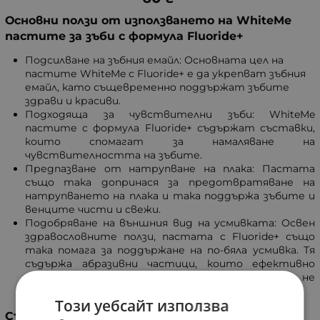
Основни ползи от използването на WhiteMe
пастите за зъби с формула Fluoride+
Подсилване на зъбния емайл: Основната цел на
пастите WhiteMe с Fluoride+ е да укрепват зъбния
емайл, като същевременно поддържат зъбите
здрави и красиви.
Подходяща за чувствителни зъби: WhiteMe
пастите с формула Fluoride+ съдържат съставки,
които спомагат за намаляване на
чувствителността на зъбите.
Предпазване от натрупване на плака: Пастата
също така допринася за предотвратяване на
натрупването на плака и така поддържа зъбите и
венците чисти и свежи.
Подобряване на външния вид на усмивката: Освен
здравословните ползи, пастата с Fluoride+ също
така помага за поддържане на по-бяла усмивка. Тя
съдържа абразивни частици, които ефективно
премахват повърхностни петна, като не
увреждат зъбния емайл.
Този уебсайт използва
Съставки на WhiteMe пастите за зъби с