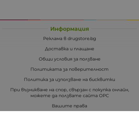
Информация
Реклама в drugstore.bg
Доставка и плащане
Общи условия за ползване
Политиката за поверителност
Политика за използване на бисквитки
При възникване на спор, свързан с покупка онлайн,
можете да ползвате сайта ОРС
Вашите права
Отказ от сделка
За Drugstore.bg
Карта на сайта