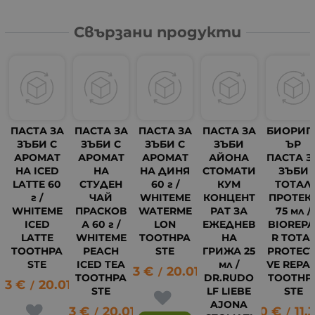
Свързани продукти
ПАСТА ЗА
ПАСТА ЗА
ПАСТА ЗА
ПАСТА ЗА
БИОРИП
ЗЪБИ С
ЗЪБИ С
ЗЪБИ С
ЗЪБИ
ЪР
АРОМАТ
АРОМАТ
АРОМАТ
АЙОНА
ПАСТА З
НА ICED
НА
НА ДИНЯ
СТОМАТИ
ЗЪБИ
LATTE 60
СТУДЕН
60 г /
КУМ
ТОТАЛ
г /
ЧАЙ
WHITEME
КОНЦЕНТ
ПРОТЕК
WHITEME
ПРАСКОВ
WATERME
РАТ ЗА
75 мл /
ICED
А 60 г /
LON
ЕЖЕДНЕВ
BIOREPA
LATTE
WHITEME
TOOTHPA
НА
R TOTA
TOOTHPA
PEACH
STE
ГРИЖА 25
PROTECT
STE
ICED TEA
мл /
VE REPAI
10.23
€
20.01
лв.
/
TOOTHPA
DR.RUDO
TOOTHP
23
€
20.01
лв.
/
STE
LF LIEBE
STE
AJONA
10.23
€
20.01
лв.
5.80
€
11.
5
/
/