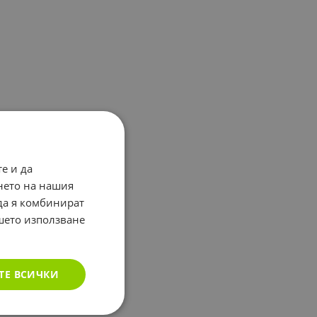
е и да
нето на нашия
 да я комбинират
ашето използване
ТЕ ВСИЧКИ