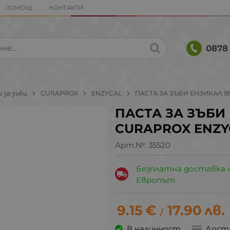
ПОМОЩ
КОНТАКТИ
0878 
 за зъби
CURAPROX
ENZYCAL
ПАСТА ЗА ЗЪБИ ЕНЗИКАЛ 95
ПАСТА ЗА ЗЪБИ 
CURAPROX ENZY
Арт.№:
35520
Безплатна доставка 
Европът
9.15
€
17.90
лв.
/
В наличност
Дост