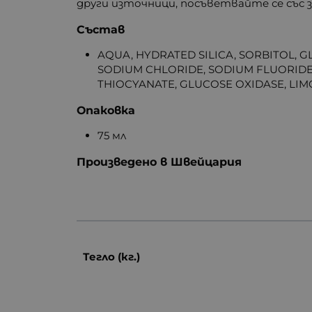
други източници, посъветвайте се със з
Състав
AQUA, HYDRATED SILICA, SORBITOL, 
SODIUM CHLORIDE, SODIUM FLUORIDE
THIOCYANATE, GLUCOSE OXIDASE, LI
Опаковка
75 мл
Произведено в Швейцария
Тегло (кг.)