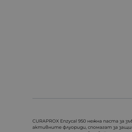
CURAPROX Enzycal 950 нежна паста за з
активните флуориди, спомагат за защи