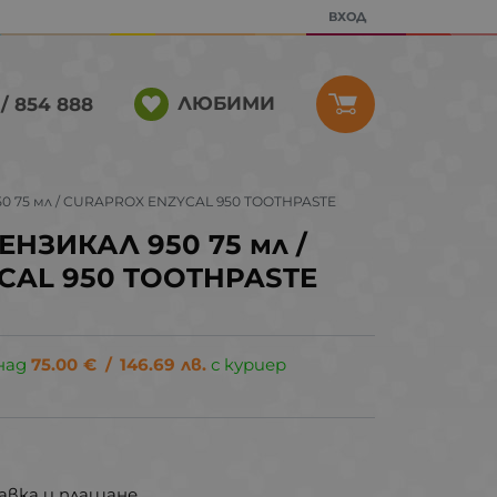
ВХОД
ЛЮБИМИ
/ 854 888
0 75 мл / CURAPROX ENZYCAL 950 TOOTHPASTE
ЕНЗИКАЛ 950 75 мл /
CAL 950 TOOTHPASTE
над
75.00
€
/
146.69
лв.
с куриер
авка и плащане