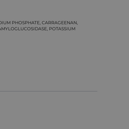
SODIUM PHOSPHATE, CARRAGEENAN,
, AMYLOGLUCOSIDASE, POTASSIUM