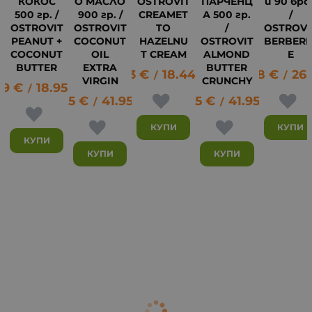
КОКОС
О МАСЛО
OSTROVIT
ПАРЧЕНЦ
и 90 бро
500 гр. /
900 гр. /
CREAMET
А 500 гр.
/
OSTROVIT
OSTROVIT
TO
/
OSTROVI
PEANUT +
COCONUT
HAZELNU
OSTROVIT
BERBERI
COCONUT
OIL
T CREAM
ALMOND
E
BUTTER
EXTRA
BUTTER
9.43
€
18.44
лв.
13.78
€
26.
/
/
VIRGIN
CRUNCHY
69
€
18.95
лв.
12
/
21.45
€
41.95
лв.
21.45
€
41.95
лв.
/
/
КУПИ
КУПИ
КУПИ
КУПИ
КУПИ