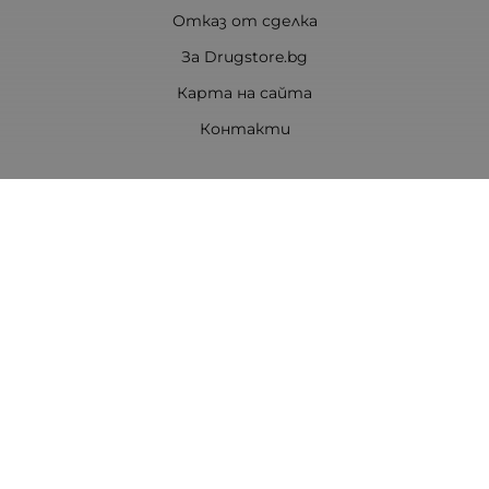
Отказ от сделка
За Drugstore.bg
Карта на сайта
Контакти
Контакти
ДРАГСТОР.БГ ЕООД
6000 гр. Стара Загора
ЕИК:203463297
Телефон:
0878 854 888
Viber:
0878 854 888
Методи на плащане