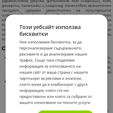
здравословна закуска, допълнение към сладкиши, хляб,
десерти, палачинки и сладолед. Качествен хранителен
продукт, идеален заместител на популярните
шоколадови кремове. Вложеният подсладител
малтитол, е с нисък гликемичен индекс и наполовина
по-малко калории от захарта. Притежава плътен и
Този уебсайт използва
наситен вкус на шоколад с лешник. С ниско съдържание
бисквитки
на захари, шоколадовия крем не предизвиква резки
покачвания на нивата на
кръвна захар
.
Ние използваме бисквитки, за да
Състав
персонализираме съдържанието,
рекламите и да анализираме нашия
Подсладители (стевиолови гликозиди, малтитол),
трафик. Също така споделяме
растителни мазнини (рапица, ший), лешници 10%,
информация за използването на
какао на прах, пълномаслено мляко на прах,
емулгатор (слънчогледови лецитини), суроватка на
нашия сайт от ваша страна с нашите
прах (от мляко), аромати.
партньори за реклама и анализи,
Хранителни стойности на 100 гр.:
които може да я комбинират с друга
Енергийна стойност 2051 kJ / 494 ккал.
информация, която сте им
Мазнини - 38 гр.
наситени мастни киселини - 11 гр.
предоставили или която са събрали от
Въглехидрати - 53 гр.
вашето използване на техните услуги.
включително захари - 4,3 гр.
включително многоатомни алкохоли - 46 гр.