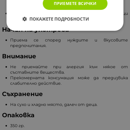
Протеин - 5 гр.
ПРИЕМЕТЕ ВСИЧКИ
Сол - 0,09 гр.
Може да съдържа:
соя и зърнени храни, съдържащи
ПОКАЖЕТЕ ПОДРОБНОСТИ
глутен, други ядки (освен лешници).
Начин на употреба
Приема се според нуждите и вкусовите
предпочитания.
Внимание
Не приемайте при алергия към някое от
съставните вещества.
Прекомерната консумация може да предизвика
слабително действие.
Съхранение
На сухо и хладно място, далеч от деца.
Опаковка
350 гр.