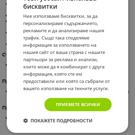
Подкрепя процесите за изграждане на чиста
бисквитки
мускулна маса;
Спомага за опазване на мускулната тъкан;
Ние използваме бисквитки, за да
BCAA се използват като източник на енергия по
персонализираме съдържанието,
време на натоварване;
рекламите и да анализираме нашия
Намалява усещането за физическа и психическа
трафик. Също така споделяме
умора след тренировка;
Подобрява тонуса и кондицията.
информация за използването на
нашия сайт от ваша страна с нашите
Съставки
партньори за реклама и анализи,
L-Левцин, L-Изолевцин, L-Валин, Капсула (Желатин,
които може да я комбинират с друга
Вода).
информация, която сте им
предоставили или която са събрали от
Продуктът може да съдържа
вашето използване на техните услуги.
Мляко (включително лактоза), соя, фъстъци, други
ядки, сусам, овесени ядки, яйца, ракообразни, риба.
ПРИЕМЕТЕ ВСИЧКИ
Предназначение
Допринася за възстановяване на мускулатурата
ПОКАЖЕТЕ ПОДРОБНОСТИ
след натоварване и нормален енергиен
метаболизъм.