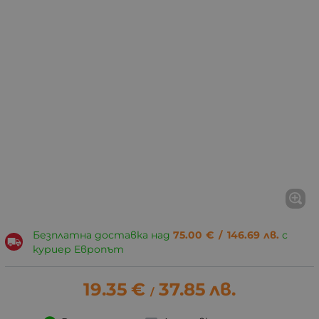
Безплатна доставка над
75.00
€
/
146.69
лв.
с
куриер Европът
19.35
€
37.85
лв.
/