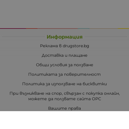
Информация
Реклама в drugstore.bg
Доставка и плащане
Общи условия за ползване
Политиката за поверителност
Политика за използване на бисквитки
При възникване на спор, свързан с покупка онлайн,
можете да ползвате сайта ОРС
Вашите права
Отказ от сделка
За Drugstore.bg