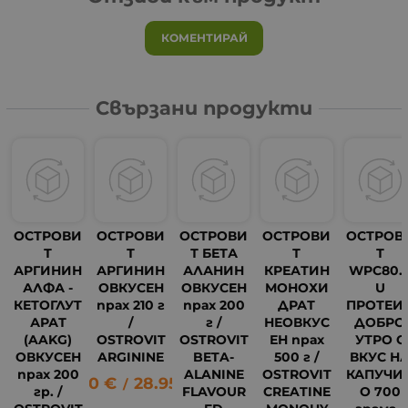
КОМЕНТИРАЙ
Свързани продукти
ОСТРОВИ
ОСТРОВИ
ОСТРОВИ
ОСТРОВИ
ОСТРОВ
Т
Т
Т БЕТА
Т
Т
АPГИНИН
АРГИНИН
АЛАНИН
КРЕАТИН
WPC80.
АЛФА -
ОВКУСЕН
ОВКУСЕН
МОНОХИ
U
КЕТОГЛУT
прах 210 г
прах 200
ДРАТ
ПРОТЕИ
АРАТ
/
г /
НЕОВКУС
ДОБРО
(AAKG)
OSTROVIT
OSTROVIT
ЕН прах
УТРО С
ОВКУСЕН
ARGININE
BETA-
500 г /
ВКУС Н
прах 200
ALANINE
OSTROVIT
КАПУЧИ
14.80
€
28.95
лв.
/
гр. /
FLAVOUR
CREATINE
О 700