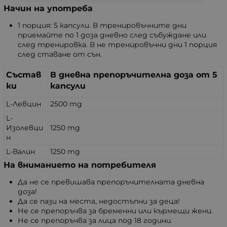
Начин на употреба
1 порция: 5 капсули. В тренировъчните дни
приемайте по 1 доза дневно след събуждане или
след тренировка. В не тренировъчни дни 1 порция
след ставане от сън.
Състав
В дневна препоръчителна доза от 5
ки
капсули
L-Левцин
2500 mg
L-
Изолевци
1250 mg
н
L-Валин
1250 mg
На вниманието на потребителя
Да не се превишава препоръчителната дневна
доза!
Да се пази на места, недостъпни за деца!
Не се препоръчва за бременни или кърмещи жени.
Не се препоръчва за лица под 18 години.