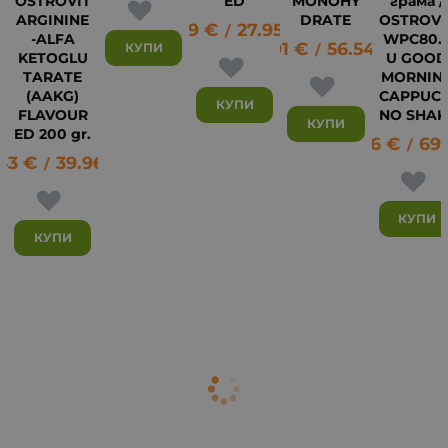
OSTROVIT
ED
MONOHY
грама /
ARGININE
DRATE
OSTROVI
14.29
€
27.95
лв.
/
-ALFA
WPC80.
28.91
€
56.54
лв.
КУПИ
/
KETOGLU
U GOO
TARATE
MORNIN
(AAKG)
CAPPUCC
КУПИ
FLAVOUR
NO SHAK
35
КУПИ
ED 200 gr.
35.76
€
69
/
43
€
39.96
лв.
/
КУПИ
КУПИ