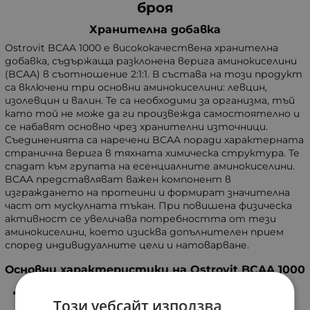
броя
Хранителна добавка
Ostrovit BCAA 1000 е висококачествена хранителна
добавка, съдържаща разклонена верига аминокиселини
(BCAA) в съотношение 2:1:1. В състава на този продукт
са включени три основни аминокиселини: левцин,
изолевцин и валин. Те са необходими за организма, тъй
като той не може да ги произвежда самостоятелно и
се набавят основно чрез хранителни източници.
Съединенията са наречени BCAA поради характерната
странична верига в тяхната химическа структура. Те
спадат към групата на есенциалните аминокиселини.
BCAA представляват важен компонент в
изграждането на протеини и формират значителна
част от мускулната тъкан. При повишена физическа
активност се увеличава потребността от тези
аминокиселини, което изисква допълнителен прием
според индивидуалните цели и натоварване.
Основни характеристики на Ostrovit BCAA 1000
Подпомага възстановяването след физическо
Този уебсайт използва
натоварване;