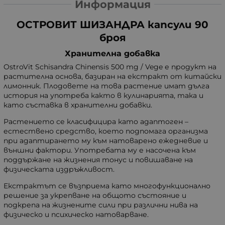
Информация
ОСТРОВИТ ШИЗАНДРА капсули 90
броя
Хранителна добавка
OstroVit Schisandra Chinensis 500 mg / Vege е продукт на
растителна основа, базиран на екстракт от китайски
лимонник. Плодовете на това растение имат дълга
история на употреба както в кулинарията, така и
като съставка в хранителни добавки.
Растението се класифицира като адаптоген –
естествено средство, което подпомага организма
при адаптирането му към натоварено ежедневие и
външни фактори. Употребата му е насочена към
поддържане на жизнения тонус и повишаване на
физическата издръжливост.
Екстрактът се възприема като многофункционално
решение за укрепване на общото състояние и
подкрепа на жизнените сили при различни нива на
физическо и психическо натоварване.