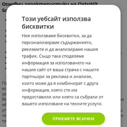
Основни характеристики на OstroVit
Schisandra Chinensis 500 mg / Vege
Този уебсайт използва
Укрепващо и тонизиращо действие върху целия
бисквитки
организъм;
Изразени антиоксидантни свойства;
Ние използваме бисквитки, за да
Подкрепа за дейността на нервната система;
Благоприятно влияние върху функциите на
персонализираме съдържанието,
сърдечносъдовата система;
рекламите и да анализираме нашия
Съдействие за нормалната циркулация на кръвта;
трафик. Също така споделяме
Подпомагане на храносмилателните процеси;
информация за използването на
Участие в правилната обмяна на веществата;
Положително въздействие върху емоционалния
нашия сайт от ваша страна с нашите
баланс и устойчивостта при напрежение.
партньори за реклама и анализи,
които може да я комбинират с друга
Продуктът намира приложение за поддържане на
естествения баланс в организма и подкрепа на
информация, която сте им
защитните механизми. Той съдейства за
предоставили или която са събрали от
възстановяване на енергийния тонус и подобряване на
вашето използване на техните услуги.
общото благосъстояние. Смята се, че системната
употреба допринася за съхраняване на жизнеността и
поддържане на физическата активност в дългосрочен
ПРИЕМЕТЕ ВСИЧКИ
план.