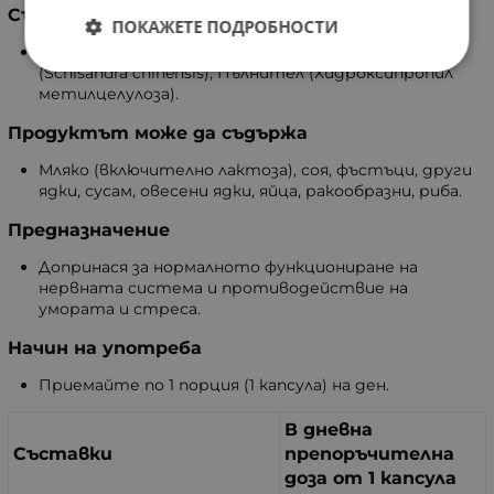
Съставки
ПОКАЖЕТЕ ПОДРОБНОСТИ
Екстракт от шизандра (10% шизандрини)(плод)
(Schisandra chinensis), Пълнител (Хидроксипропил
метилцелулоза).
Продуктът може да съдържа
Мляко (включително лактоза), соя, фъстъци, други
ядки, сусам, овесени ядки, яйца, ракообразни, риба.
Предназначение
Допринася за нормалното функциониране на
нервната система и противодействие на
умората и стреса.
Начин на употреба
Приемайте по 1 порция (1 капсула) на ден.
В дневна
Съставки
препоръчителна
доза от 1 капсула