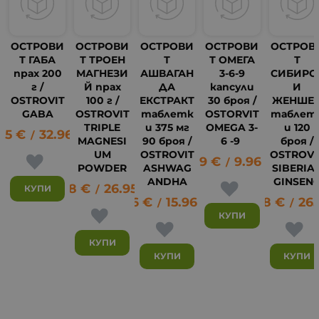
ОСТРОВИ
ОСТРОВИ
ОСТРОВИ
ОСТРОВИ
ОСТРОВ
Т ГАБА
Т ТРОЕН
Т
Т ОМЕГА
Т
прах 200
МАГНЕЗИ
АШВАГАН
3-6-9
СИБИРС
г /
Й прах
ДА
капсули
И
OSTROVIT
100 г /
ЕКСТРАКТ
30 броя /
ЖЕНШЕ
GABA
OSTROVIT
таблетк
OSTORVIT
таблет
TRIPLE
и 375 мг
OMEGA 3-
и 120
85
€
32.96
лв.
/
MAGNESI
90 броя /
6 -9
броя /
11
UM
OSTROVIT
OSTROVI
5.09
€
9.96
лв.
/
POWDER
ASHWAG
SIBERIA
ANDHA
GINSEN
13.78
€
26.95
лв.
КУПИ
/
8.16
€
15.96
лв.
13.78
€
26.
/
/
КУПИ
КУПИ
КУПИ
КУПИ