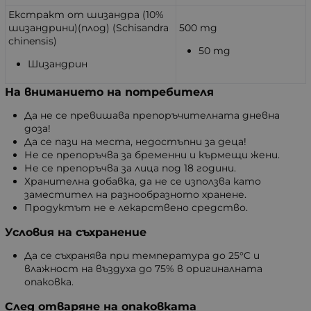
Екстракт от шизандра (10%
шизандрини)(плод) (Schisandra
500 mg
chinensis)
50 mg
Шизандрин
На вниманието на потребителя
Да не се превишава препоръчителната дневна
доза!
Да се пази на места, недостъпни за деца!
Не се препоръчва за бременни и кърмещи жени.
Не се препоръчва за лица под 18 години.
Хранителна добавка, да не се използва като
заместител на разнообразното хранене.
Продуктът не е лекарствено средство.
Условия на съхранение
Да се съхранява при температура до 25°C и
влажност на въздуха до 75% в оригиналната
опаковка.
След отваряне на опаковката