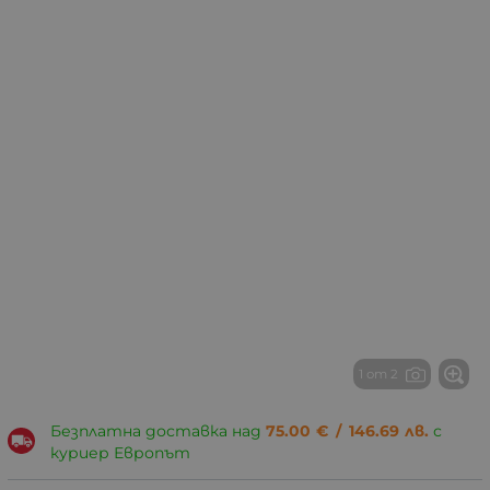
1 от 2
Безплатна доставка над
75.00
€
/
146.69
лв.
с
куриер Европът