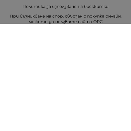
Политика за използване на бисквитки
При възникване на спор, свързан с покупка онлайн,
можете да ползвате сайта ОРС
Вашите права
Отказ от сделка
За Drugstore.bg
Карта на сайта
Контакти
Контакти
ДРАГСТОР.БГ ЕООД
6000 гр. Стара Загора
ЕИК:203463297
Телефон:
0878 854 888
Viber:
0878 854 888