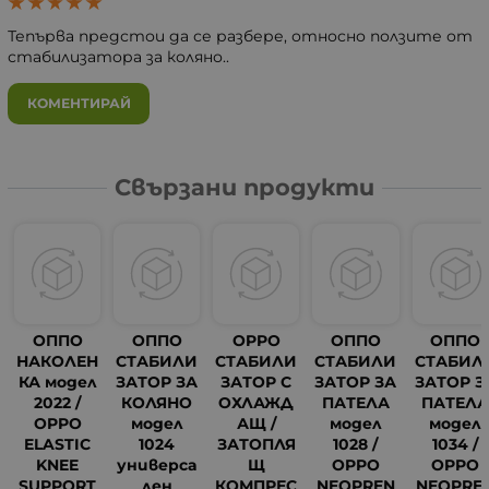
Тепърва предстои да се разбере, относно ползите от
стабилизатора за коляно..
КОМЕНТИРАЙ
Свързани продукти
ОППО
ОППО
OPPO
ОППО
ОППО
НАКОЛЕН
СТАБИЛИ
СТАБИЛИ
СТАБИЛИ
СТАБИЛ
КА модел
ЗАТОР ЗА
ЗАТОР С
ЗАТОР ЗА
ЗАТОР З
2022 /
КОЛЯНО
ОХЛАЖД
ПАТЕЛА
ПАТЕЛ
OPPO
модел
АЩ /
модел
модел
ELASTIC
1024
ЗАТОПЛЯ
1028 /
1034 /
KNEE
универса
Щ
OPPO
OPPO
SUPPORT
лен
КОМПРЕС
NEOPREN
NEOPRE