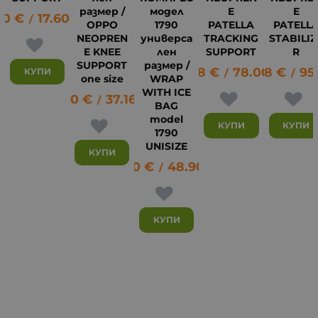
размер /
модел
E
E
00
€
17.60
лв.
/
OPPO
1790
PATELLA
PATELL
NEOPREN
универса
TRACKING
STABILIZ
E KNEE
лен
SUPPORT
R
SUPPORT
размер /
39.88
€
78.00
49.08
лв.
€
95
КУПИ
/
/
one size
WRAP
45
WITH ICE
19.00
€
37.16
лв.
/
BAG
model
КУПИ
КУПИ
1790
UNISIZE
КУПИ
25.00
€
48.90
лв.
/
КУПИ