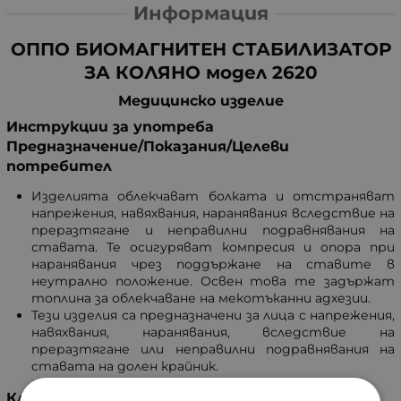
Информация
ОППО БИОМАГНИТЕН СТАБИЛИЗАТОР
ЗА КОЛЯНО модел 2620
Медицинско изделие
Инструкции за употреба
Предназначение/Показания/Целеви
потребител
Изделията облекчават болката и отстраняват
напрежения, навяхвания, наранявания вследствие на
преразтягане и неправилни подравнявания на
ставата. Те осигуряват компресия и опора при
наранявания чрез поддържане на ставите в
неутрално положение. Освен това те задържат
топлина за облекчаване на мекотъканни адхезии.
Тези изделия са предназначени за лица с напрежения,
навяхвания, наранявания, вследствие на
преразтягане или неправилни подравнявания на
ставата на долен крайник.
Клинични ползи