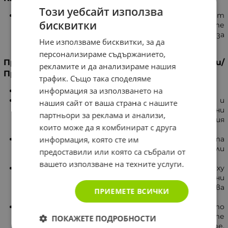
Този уебсайт използва
Изделията осигуряват опора и облекчават
бисквитки
болката при наранявания на съответните
области. Освен това те спомагат за
Ние използваме бисквитки, за да
стабилизиране на ставите.
персонализираме съдържанието,
Предупреждения/Предпазни мерки/
рекламите и да анализираме нашия
Противопоказания
трафик. Също така споделяме
информация за използването на
Този продукт е само за лична употреба.
Не използвайте този продукт, ако има каквато и
нашия сайт от ваша страна с нашите
да било повреда на прикрепените допълнителни
партньори за реклама и анализи,
принадлежности, компоненти или на самия
които може да я комбинират с друга
продукт.
информация, която сте им
Не носете опорите на ОРРО, ако върху засегната
област са приложени затопляне или линименти или
предоставили или която са събрали от
мазила, създаващи топлина.
вашето използване на техните услуги.
Магнитите биха могли да повлияят върху
функционирането на пейсмейкъри и имплантирани
сърдечни дефибрилатори. Ако имате такива
ПРИЕМЕТЕ ВСИЧКИ
изделия, моля, НЕ използвайте този продукт.
Рециклирайте компонентите на продукта, които
носят символи за рециклиране. Изхвърлете
ПОКАЖЕТЕ ПОДРОБНОСТИ
останалото в съответствие с местните,