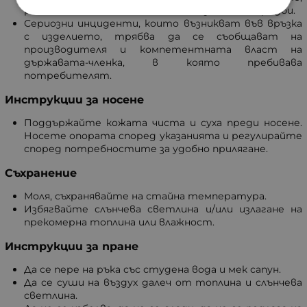
регионалните или националните закони и наредби.
Сериозни инциденти, които възникват във връзка
с изделието, трябва да се съобщават на
производителя и компетентната власт на
държавата-членка, в която пребивава
потребителят.
Инструкции за носене
Поддържайте кожата чиста и суха преди носене.
Носете опората според указанията и регулирайте
според потребностите за удобно прилягане.
Съхранение
Моля, съхранявайте на стайна температура.
Избягвайте слънчева светлина и/или излагане на
прекомерна топлина или влажност.
Инструкции за пране
Да се пере на ръка със студена вода и мек сапун.
Да се суши на въздух далеч от топлина и слънчева
светлина.