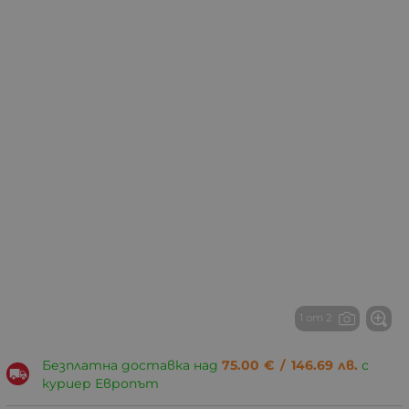
1 от 2
Безплатна доставка над
75.00
€
/
146.69
лв.
с
куриер Европът