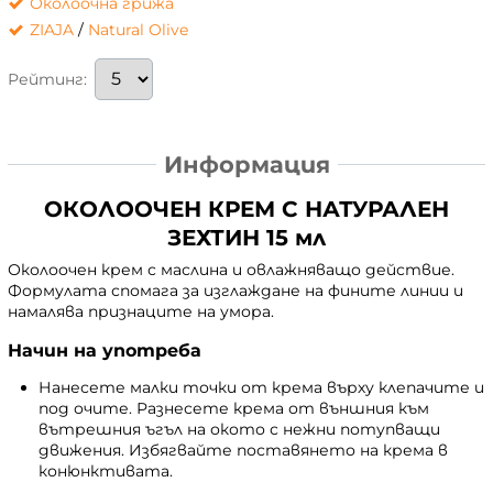
Околоочна грижа
ZIAJA
/
Natural Olive
Рейтинг:
Информация
ОКОЛООЧЕН КРЕМ С НАТУРАЛЕН
ЗЕХТИН 15 мл
Околоочен крем с маслина и овлажняващо действие.
Формулата спомага за изглаждане на фините линии и
намалява признаците на умора.
Начин на употреба
Нанесете малки точки от крема върху клепачите и
под очите. Разнесете крема от външния към
вътрешния ъгъл на окото с нежни потупващи
движения. Избягвайте поставянето на крема в
конюнктивата.