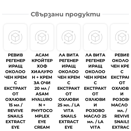
Свързани продукти
РЕВИВ
АСАМ
ЛА ВИТА
ЛА ВИТА
РЕВИВ
РЕГЕНЕР
КРОЙТЕР
РЕГЕНЕР
РЕГЕНЕР
ОКОЛО
ИРАЩ
ХОФ
ИРАЩ
ИРАЩ
ЧЕН КРЕ
ОКОЛОО
ХИАЛУРО
ОКОЛОО
ОКОЛОО
С
ЧЕН КРЕМ
Н + КРЕМ
ЧЕН КРЕМ
ЧЕН КРЕМ
ЕКСТРАК
С
ЗА ОЧИ
С
С
ОТ
ЕКСТРАКТ
20 мл /
ЕКСТРАКТ
ЕКСТРАКТ
ОХЛЮВ
ОТ
ASAM
ОТ
ОТ
И
ОХЛЮВИ
HYALURO
ОХЛЮВИ
ОХЛЮВИ
РОЗОВ
15 мл /
N +
25 мл. / LA
И
МАСЛО 1
REVIVE
PHYTOCO
VITA
РОЗОВО
мл. /
SNAILS
MPLEX
SNAILS
МАСЛО 25
REVIVE
EXTRACT
EYE
EXTRACT
мл. / LA
SNAILS
EYE
CREAM
EYE
VITA
EXTRAC