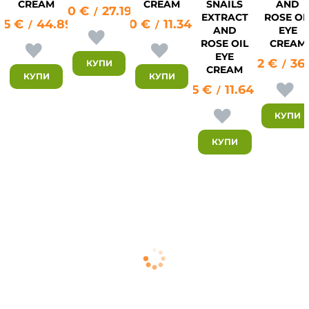
CREAM
CREAM
SNAILS
AND
13.90
€
27.19
лв.
/
EXTRACT
ROSE OI
95
€
44.89
лв.
5.80
€
11.34
лв.
/
/
AND
EYE
ROSE OIL
CREAM
EYE
18.82
€
36.
22
КУПИ
/
CREAM
КУПИ
КУПИ
5.95
€
11.64
лв.
/
КУПИ
КУПИ