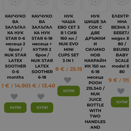
КАУЧУКО
КАУЧУКО
НУК
НУК
ЕЛЕКТР
ВА
ВА
ЧАША
ШИШЕ ЗА
ННА
ЗАЛЪГАЛ
ЗАЛЪГАЛ
ЕВО СЕТ 3
СОК С
ВЕЗНА З
КА НУК
КА НУК
В 1 СИВ
ДВЕ
БЕБЕТА
STAR 0-6
STAR 6-18
160 мл /
ДРЪЖКИ
модел B
месеца 2
месеца +
NUK EVO
И
80 /
броя /
КУТИЯ 2
MINI
СИЛИКО
BEURER
NUK STAR
броя /
CUPS SET
НОВ
BABY
LATEX
NUK STAR
3 IN 1
НАКРАЙН
SCALE
SOOTHER
LATEX
ИК 150 мл
model B
12.88
€
25.19
лв.
/
0-6
SOOTHER
6-18
80
months
6-18
месеца
60.99
€
119
/
POOH
62
€
14.90
6.85
лв.
€
13.40
лв.
/
/
215.340 /
КУПИ
NUK
JUICE
35
КУПИ
BOTTLE
КУПИ
КУПИ
WITH
TWO
HANDLES
AND