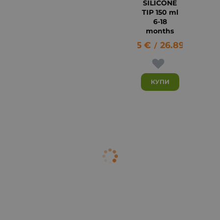
SILICONE
TIP 150 ml
6-18
months
13.75
€
26.89
лв.
/
КУПИ