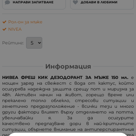
НАПРАВИ ЗАПИТВАНЕ
ДОБАВИ В ЛЮБИМИ
Рол-он за мъже
NIVEA
Рейтинг:
Информация
НИВЕА ФРЕШ КИК ДЕЗОДОРАНТ ЗА МЪЖЕ 150 мл.
е
мощен заряд на свежест с вода от кактус, който
осигурява надеждна защита срещу пот и миризма за
48h. Активен начин на живот, горещо време или
прекалено топло облекло, стресови ситуации и
генетично предразположение - всички тези и много
други фактори влияят върху отделянето на потта,
увеличавайки я. За да осигурите
качествено предпазване дори в най-критичните
ситуации, обърнете внимание на антиперспирантния
дезодорант за мъже от експертите на известната