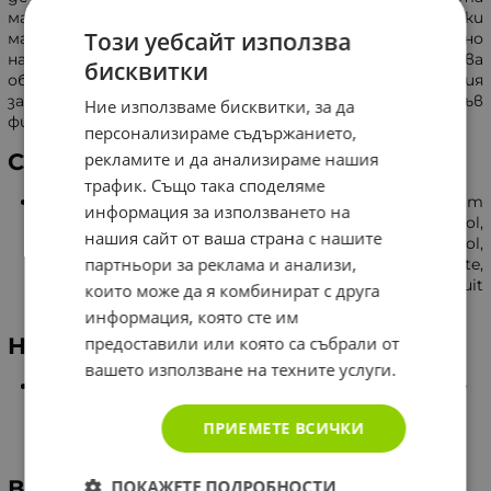
марка Nivea. Продуктът, разработен от немски
Този уебсайт използва
майстори, върши отлична работа, като значително
намалява количеството влага и предотвратява
бисквитки
образуването на неприятна миризма на пот. Гаранция
за чистота и свежест, подходяща за използване във
Ние използваме бисквитки, за да
фитнеса, радва с ненатрапчив и приятен аромат.
персонализираме съдържанието,
рекламите и да анализираме нашия
Състав
трафик. Също така споделяме
Butane, Isopropyl Palmitate, Isobutane, Aluminum
информация за използването на
Chlorohydrate, Cyclomethicone, Dimethicone, Limonool,
нашия сайт от ваша страна с нашите
Octyldodecanol, Citric Acidene, Dimethiconol,
партньори за реклама и анализи,
Disteardimonium Hectorite, Propylene Carbonate,
Geraniol, Sodium Benzoate, Opuntia Ficus-Indica Fruit
които може да я комбинират с друга
Water, Propane, Persea Gratissima Oil.
информация, която сте им
предоставили или която са събрали от
Начин на употреба
вашето използване на техните услуги.
Разклатете добре преди употреба. Напръскайте
върху кожата на 15 см. от подмишниците.
ПРИЕМЕТЕ ВСИЧКИ
Оставете да изсъхне напълно, преди да се
облечете.
Внимание
ПОКАЖЕТЕ ПОДРОБНОСТИ