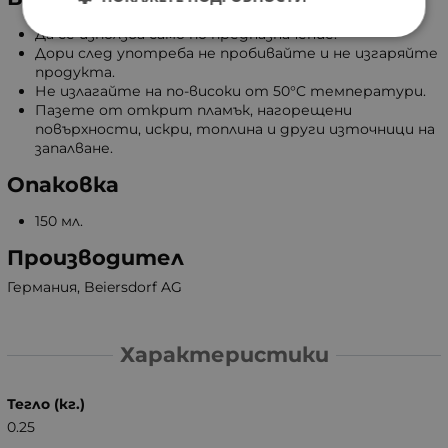
Да се използва само по предназначение.
Дори след употреба не пробивайте и не изгаряйте
продукта.
Не излагайте на по-високи от 50°C температури.
Пазете от открит пламък, нагорещени
повърхности, искри, топлина и други източници на
запалване.
Опаковка
150 мл.
Производител
Германия, Beiersdorf AG
Характеристики
Тегло (кг.)
0.25