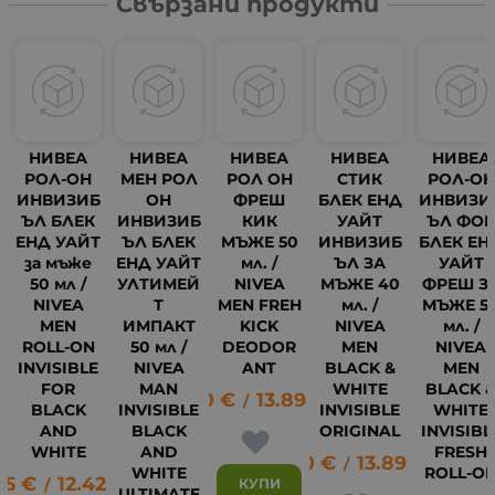
Свързани продукти
НИВЕА
НИВЕА
НИВЕА
НИВЕА
НИВЕА
РОЛ-ОН
МЕН РОЛ
РОЛ ОН
СТИК
РОЛ-ОН
ИНВИЗИБ
ОН
ФРЕШ
БЛЕК ЕНД
ИНВИЗИ
ЪЛ БЛЕК
ИНВИЗИБ
КИК
УАЙТ
ЪЛ ФО
ЕНД УАЙТ
ЪЛ БЛЕК
МЪЖЕ 50
ИНВИЗИБ
БЛЕК ЕН
за мъже
ЕНД УАЙТ
мл. /
ЪЛ ЗА
УАЙТ
50 мл /
УЛТИМЕЙ
NIVEA
МЪЖЕ 40
ФРЕШ З
NIVEA
Т
MEN FREH
мл. /
МЪЖЕ 5
MEN
ИМПАКТ
KICK
NIVEA
мл. /
ROLL-ON
50 мл /
DEODOR
MEN
NIVEA
INVISIBLE
NIVEA
ANT
BLACK &
MEN
FOR
MAN
WHITE
BLACK 
7.10
€
13.89
лв.
/
BLACK
INVISIBLE
INVISIBLE
WHITE
6
AND
BLACK
ORIGINAL
INVISIBL
WHITE
AND
FRESH
7.10
€
13.89
лв.
/
WHITE
ROLL-O
35
€
12.42
лв.
КУПИ
/
ULTIMATE