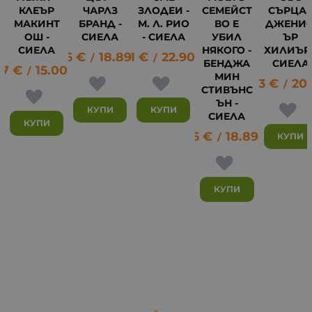
КЛЕЪР
ЧАРЛЗ
ЗЛОДЕИ -
СЕМЕЙСТ
СЪРЦА 
МАКИНТ
БРАНД -
М. Л. РИО
ВО Е
ДЖЕНИ
ОШ -
СИЕЛА
- СИЕЛА
УБИЛ
ЪР
СИЕЛА
НЯКОГО -
ХИЛИЪР 
9.66
€
18.89
11.71
лв.
€
22.90
лв.
/
/
БЕНДЖА
СИЕЛА
67
€
15.00
лв.
/
МИН
10.23
€
20.
11
/
СТИВЪНС
ЪН -
КУПИ
КУПИ
СИЕЛА
КУПИ
9.66
€
18.89
лв.
КУПИ
/
КУПИ