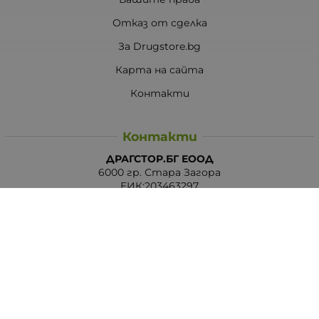
Отказ от сделка
За Drugstore.bg
Карта на сайта
Контакти
Контакти
ДРАГСТОР.БГ ЕООД
6000 гр. Стара Загора
ЕИК:203463297
Телефон:
0878 854 888
Viber:
0878 854 888