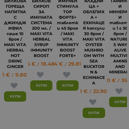
БИЛКОВА
БИЛКОВ
ИМУНЕН
КЛАДНИ
ТАМИН
ГОРЕЩА
СИРОП
СТИМУЛА
ЦА +
И
НАПИТКА
ЗА
ТОР
ОБЛЕПИХ
МИНЕРА
С
ИМУНАТА
ФОРТЕ+
А +
И
ДЖИНДЖ
СИСТЕМА
таблетк
ЕХИНАЦЕ
таблет
ИФИЛ
200 мл. /
и 45 броя
Я капсули
и 1 г 30
саше 10
MAXI VITA
/ MAXI
30 броя /
броя /
броя /
HERBAL
VITA
MAXI VITA
NATURE
MAXI VITA
SYRUP
IMMUNITY
OYSTER
S WAY
HERBAL
IMMUNITY
BOOST
MUSHRO
ALIVE
HOT
BOOST
FORTE+
OM WITH
MULTIVI
13
DRINC
SEA
AMINS
9.45
€
18.48
15.24
лв.
€
29.81
лв.
/
/
GINGER
BUCKTOR
AND
N &
MINERAL
01
€
9.80
лв.
/
ECHINACE
18.00
€
35
/
A
КУПИ
КУПИ
11.71
€
22.90
лв.
/
КУПИ
КУПИ
КУПИ