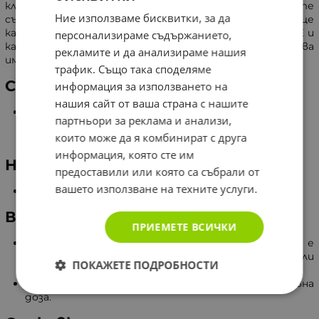
клетъчните мембрани и стените на кръвоносните
Ние използваме бисквитки, за да
съдове. А от своя страна облепихата, позната още
като морски зърнастец също съдържа витамини С, Е и
персонализираме съдържанието,
каротеноиди, което допълнително повишава
рекламите и да анализираме нашия
имунитета.
трафик. Също така споделяме
Състав
информация за използването на
нашия сайт от ваша страна с нашите
Съдържание в 1 капсула:
партньори за реклама и анализи,
Витамин С - 600 мг.
които може да я комбинират с друга
Екстракт от облепиха - 50 мг.
информация, която сте им
Начин на употреба
предоставили или която са събрали от
вашето използване на техните услуги.
Препоръчва се прием по 1 капсула на ден.
Внимание
ПРИЕМЕТЕ ВСИЧКИ
Продуктът е хранителна добавка и не е
заместител на разнообразното хранене или
ПОКАЖЕТЕ ПОДРОБНОСТИ
балансираната диета.
Да не се превишава препоръчителната дневна
доза.