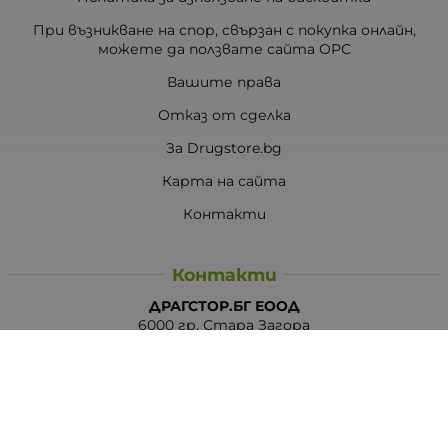
При възникване на спор, свързан с покупка онлайн,
можете да ползвате сайта ОРС
Вашите права
Отказ от сделка
За Drugstore.bg
Карта на сайта
Контакти
Контакти
ДРАГСТОР.БГ ЕООД
6000 гр. Стара Загора
ЕИК:203463297
Телефон:
0878 854 888
Viber:
0878 854 888